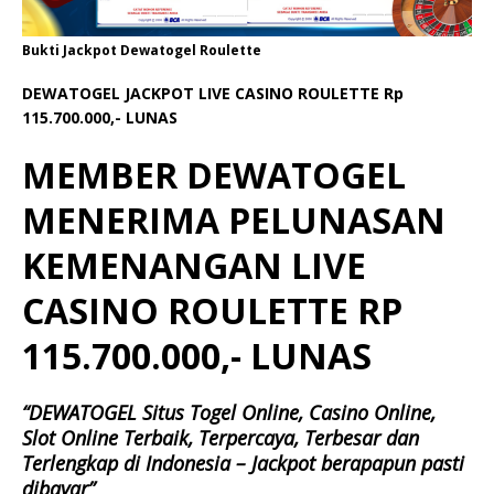
Bukti Jackpot Dewatogel Roulette
DEWATOGEL JACKPOT LIVE CASINO ROULETTE Rp
115.700.000,- LUNAS
MEMBER DEWATOGEL
MENERIMA PELUNASAN
KEMENANGAN LIVE
CASINO ROULETTE RP
115.700.000,- LUNAS
“DEWATOGEL Situs Togel Online, Casino Online,
Slot Online Terbaik, Terpercaya, Terbesar dan
Terlengkap di Indonesia – Jackpot berapapun pasti
dibayar”