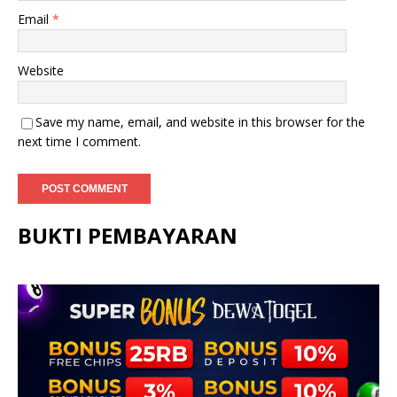
Email
*
Website
Save my name, email, and website in this browser for the
next time I comment.
BUKTI PEMBAYARAN