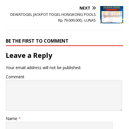
NEXT
DEWATOGEL JACKPOT TOGEL HONGKONG POOLS
Rp 79.000.000,- LUNAS
BE THE FIRST TO COMMENT
Leave a Reply
Your email address will not be published.
Comment
Name
*