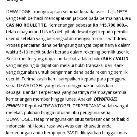
DEWATOGEL mengucapkan selamat kepada user id : JUN***
yang telah berhasil mendapatkan jackpot pada permainan
LIVE
CASINO ROULETTE
. Kemenangan sebesar
Rp 115.700.000,-.
telah dibayarkan LUNAS oleh pihak dewatogel kepada pemilik
user id setelah yang bersangkutan mengisi formulir withdraw.
Proses pencairan dana berlangsung sangat cepat hanya dalam
waktu 5-10 menit sudah berada dalam rekening pemilik user id.
Bukti transfer yang dapat anda lihat adalah bukti
SAH / VALID
yang langsung di dapatkan melalui bukti transaksi dari Bank
yang digunakan untuk pengiriman dana pada rekening pemilik
user id. Terima kasih kami sampaikan kepada para pengguna
setia DEWATOGEL yang telah menggunakan situs kami,
sebagai Bandar Terpercaya yang pastinya membayar semua
kemenangan member hingga lunas. Apakah
DEWATOGEL
PENIPU
? Reputasi “DEWATOGEL TERPERCAYA” sudah sangat
melekat. puluhan hingga ratusan ribu pengguna setia
DEWATOGEL tetap menggunakan situs terbesar dan terbaik di
Indonesia ini. Hapus rasa was-was dan khawatir anda,
kemenangan anda berapapun PASTI dibayarkan hingga lunas.