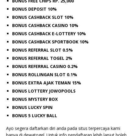
BONUS FREE CHIPS RP. 25,000
BONUS DEPOSIT 10%
BONUS CASHBACK SLOT 10%
BONUS CASHBACK CASINO 10%
BONUS CASHBACK E-LOTTERY 10%
BONUS CASHBACK SPORTBOOK 10%
BONUS REFERRAL SLOT 0.5%
BONUS REFERRAL TOGEL 2%
BONUS REFERRAL CASINO 0.2%
BONUS ROLLINGAN SLOT 0.1%
BONUS EXTRA AJAK TEMAN 15%
BONUS LOTTERY JOWOPOOLS
BONUS MYSTERY BOX
BONUS LUCKY SPIN
BONUS 5 LUCKY BALL
Ayo segera daftarkan diri anda pada situs terpercaya kami
hanya di dewatogel. Untuk info pendaftaran lebih lanjut boleh