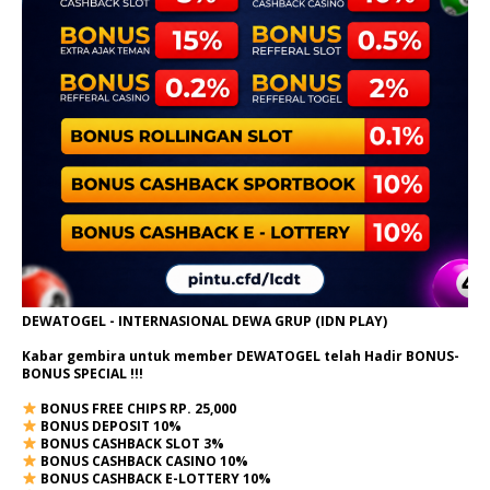
DEWATOGEL - INTERNASIONAL DEWA GRUP (IDN PLAY)
Kabar gembira untuk member DEWATOGEL telah Hadir
BONUS-
BONUS SPECIAL
!!!
BONUS FREE CHIPS RP. 25,000
BONUS DEPOSIT 10%
BONUS CASHBACK SLOT 3%
BONUS CASHBACK CASINO 10%
BONUS CASHBACK E-LOTTERY 10%