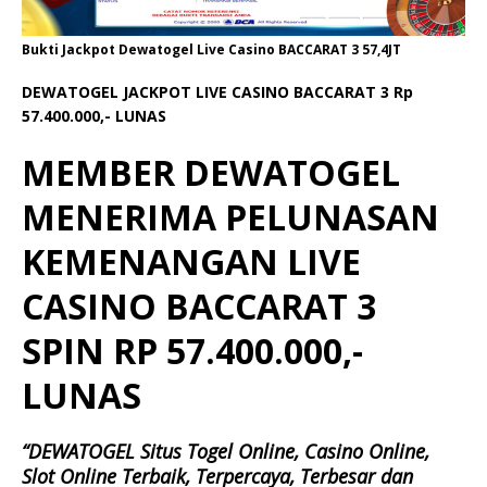
Bukti Jackpot Dewatogel Live Casino BACCARAT 3 57,4JT
DEWATOGEL JACKPOT LIVE CASINO BACCARAT 3 Rp
57.400.000,- LUNAS
MEMBER DEWATOGEL
MENERIMA PELUNASAN
KEMENANGAN LIVE
CASINO BACCARAT 3
SPIN RP 57.400.000,-
LUNAS
“DEWATOGEL Situs Togel Online, Casino Online,
Slot Online Terbaik, Terpercaya, Terbesar dan