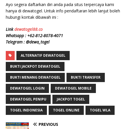
Ayo segera daftarkan diri anda pada situs terpercaya kami
hanya di dewatogel. Untuk info pendaftaran lebih lanjut boleh
hubungi kontak dibawah ini :
Link
dewatogel88.co
Whatsapp : +62-812-8078-4071
Telegram : @dewa_togel
ALTERNATIF DEWATOGEL
BUKTI JACKPOT DEWATOGEL
BUKTI MENANG DEWATOGEL
BUKTI TRANSFER
DEWATOGEL LOGIN
DEWATOGEL MOBILE
DEWATOGEL PENIPU
JACKPOT TOGEL
TOGEL INDONESIA
TOGEL ONLINE
TOGEL WLA
PREVIOUS