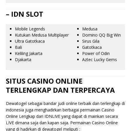
– IDN SLOT
Mobile Legends
Medusa
Kutukan Medusa Multiplayer
Domino QQ Big Win
Ultra Gatotkaca
Sirus Gila
Bali
Gatotkaca
Keliling Jakarta
Power of Odin
Djakarta
Aztec Lucky Gems
SITUS CASINO ONLINE
TERLENGKAP DAN TERPERCAYA
Dewatogel sebagai bandar judi online terbaik dan terlengkap di
indonesia juga menghadirkan berbagai permainan Casino
Online Lengkap dari IDNLIVE yang dapat di mainkan secara
LIVE dimana saja dan kapan saja. Permainan Casino Online
yang di hadirkan di dewatogel meliputi :