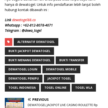
hanya di dewatogel. Untuk info pendaftaran lebih lanjut boleh
hubungi kontak dibawah ini :
Link
dewatogel88.co
Whatsapp : +62-812-8078-4071
Telegram : @dewa_togel
ALTERNATIF DEWATOGEL
BUKTI JACKPOT DEWATOGEL
BUKTI MENANG DEWATOGEL
BUKTI TRANSFER
DEWATOGEL LOGIN
DEWATOGEL MOBILE
DEWATOGEL PENIPU
JACKPOT TOGEL
TOGEL INDONESIA
TOGEL ONLINE
TOGEL WLA
PREVIOUS
DEWATOGEL JACKPOT LIVE CASINO ROULETTE Rp