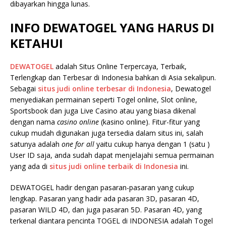
dibayarkan hingga lunas.
INFO DEWATOGEL YANG HARUS DI
KETAHUI
DEWATOGEL
adalah Situs Online Terpercaya, Terbaik,
Terlengkap dan Terbesar di Indonesia bahkan di Asia sekalipun.
Sebagai
situs judi online terbesar di Indonesia
, Dewatogel
menyediakan permainan seperti Togel online, Slot online,
Sportsbook dan juga Live Casino atau yang biasa dikenal
dengan nama
casino online
(kasino online). Fitur-fitur yang
cukup mudah digunakan juga tersedia dalam situs ini, salah
satunya adalah
one for all
yaitu cukup hanya dengan 1 (satu )
User ID saja, anda sudah dapat menjelajahi semua permainan
yang ada di
situs judi online terbaik di Indonesia
ini.
DEWATOGEL hadir dengan pasaran-pasaran yang cukup
lengkap. Pasaran yang hadir ada pasaran 3D, pasaran 4D,
pasaran WILD 4D, dan juga pasaran 5D. Pasaran 4D, yang
terkenal diantara pencinta TOGEL di INDONESIA adalah Togel