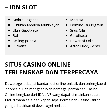
– IDN SLOT
Mobile Legends
Medusa
Kutukan Medusa Multiplayer
Domino QQ Big Win
Ultra Gatotkaca
Sirus Gila
Bali
Gatotkaca
Keliling Jakarta
Power of Odin
Djakarta
Aztec Lucky Gems
SITUS CASINO ONLINE
TERLENGKAP DAN TERPERCAYA
Dewatogel sebagai bandar judi online terbaik dan terlengkap di
indonesia juga menghadirkan berbagai permainan Casino
Online Lengkap dari IDNLIVE yang dapat di mainkan secara
LIVE dimana saja dan kapan saja. Permainan Casino Online
yang di hadirkan di dewatogel meliputi :