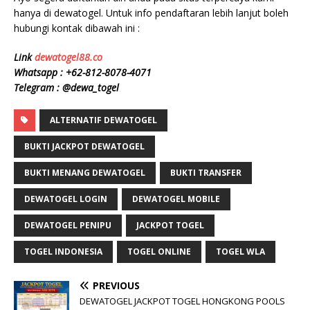
hanya di dewatogel. Untuk info pendaftaran lebih lanjut boleh
hubungi kontak dibawah ini :
Link
dewatogel88.co
Whatsapp : +62-812-8078-4071
Telegram : @dewa_togel
ALTERNATIF DEWATOGEL
BUKTI JACKPOT DEWATOGEL
BUKTI MENANG DEWATOGEL
BUKTI TRANSFER
DEWATOGEL LOGIN
DEWATOGEL MOBILE
DEWATOGEL PENIPU
JACKPOT TOGEL
TOGEL INDONESIA
TOGEL ONLINE
TOGEL WLA
PREVIOUS
DEWATOGEL JACKPOT TOGEL HONGKONG POOLS