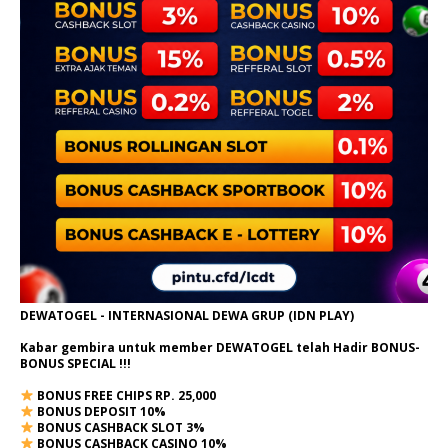
DEWATOGEL - INTERNASIONAL DEWA GRUP (IDN PLAY)
Kabar gembira untuk member DEWATOGEL telah Hadir
BONUS-
BONUS SPECIAL
!!!
BONUS FREE CHIPS RP. 25,000
BONUS DEPOSIT 10%
BONUS CASHBACK SLOT 3%
BONUS CASHBACK CASINO 10%