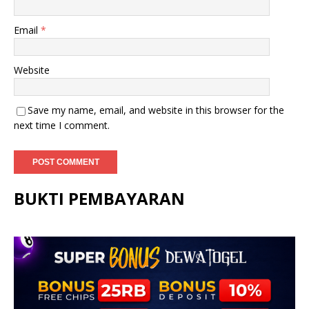
Email
*
Website
Save my name, email, and website in this browser for the
next time I comment.
BUKTI PEMBAYARAN