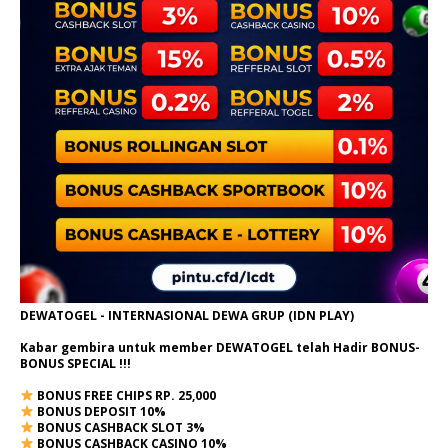
DEWATOGEL - INTERNASIONAL DEWA GRUP (IDN PLAY)
Kabar gembira untuk member DEWATOGEL telah Hadir
BONUS-
BONUS SPECIAL
!!!
BONUS FREE CHIPS RP. 25,000
BONUS DEPOSIT 10%
BONUS CASHBACK SLOT 3%
BONUS CASHBACK CASINO 10%