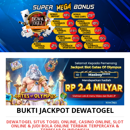
BUKTI JACKPOT DEWATOGEL
DEWATOGEL SITUS TOGEL ONLINE, CASINO ONLINE, SLOT
ONLINE & JUDI BOLA ONLINE TERBAIK TERPERCAYA &
TERBESAR DI INDONESIA