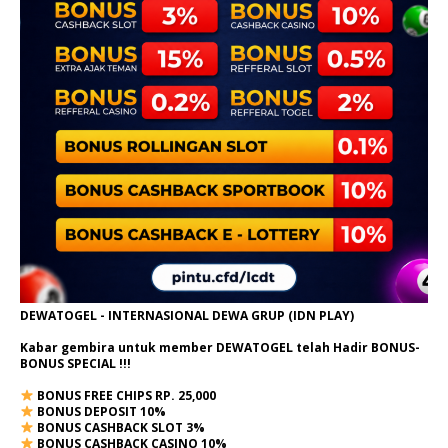
DEWATOGEL - INTERNASIONAL DEWA GRUP (IDN PLAY)
Kabar gembira untuk member DEWATOGEL telah Hadir
BONUS-
BONUS SPECIAL
!!!
BONUS FREE CHIPS RP. 25,000
BONUS DEPOSIT 10%
BONUS CASHBACK SLOT 3%
BONUS CASHBACK CASINO 10%