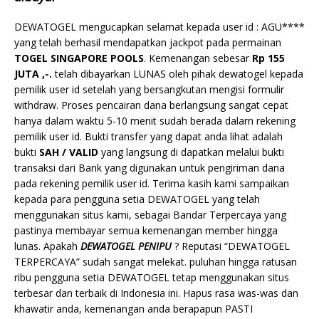
DEWATOGEL mengucapkan selamat kepada user id : AGU****
yang telah berhasil mendapatkan jackpot pada permainan
TOGEL SINGAPORE POOLS
. Kemenangan sebesar
Rp 155
JUTA ,-.
telah dibayarkan LUNAS oleh pihak dewatogel kepada
pemilik user id setelah yang bersangkutan mengisi formulir
withdraw. Proses pencairan dana berlangsung sangat cepat
hanya dalam waktu 5-10 menit sudah berada dalam rekening
pemilik user id. Bukti transfer yang dapat anda lihat adalah
bukti
SAH / VALID
yang langsung di dapatkan melalui bukti
transaksi dari Bank yang digunakan untuk pengiriman dana
pada rekening pemilik user id. Terima kasih kami sampaikan
kepada para pengguna setia DEWATOGEL yang telah
menggunakan situs kami, sebagai Bandar Terpercaya yang
pastinya membayar semua kemenangan member hingga
lunas. Apakah
DEWATOGEL PENIPU
? Reputasi “DEWATOGEL
TERPERCAYA” sudah sangat melekat. puluhan hingga ratusan
ribu pengguna setia DEWATOGEL tetap menggunakan situs
terbesar dan terbaik di Indonesia ini. Hapus rasa was-was dan
khawatir anda, kemenangan anda berapapun PASTI