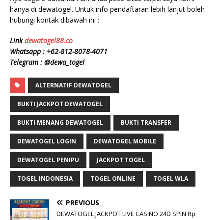
hanya di dewatogel. Untuk info pendaftaran lebih lanjut boleh
hubungi kontak dibawah ini :
Link
dewatogel88.co
Whatsapp : +62-812-8078-4071
Telegram : @dewa_togel
ALTERNATIF DEWATOGEL
BUKTI JACKPOT DEWATOGEL
BUKTI MENANG DEWATOGEL
BUKTI TRANSFER
DEWATOGEL LOGIN
DEWATOGEL MOBILE
DEWATOGEL PENIPU
JACKPOT TOGEL
TOGEL INDONESIA
TOGEL ONLINE
TOGEL WLA
PREVIOUS
DEWATOGEL JACKPOT LIVE CASINO 24D SPIN Rp