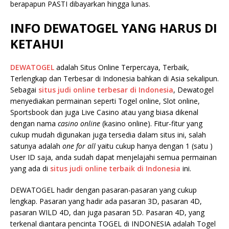
berapapun PASTI dibayarkan hingga lunas.
INFO DEWATOGEL YANG HARUS DI
KETAHUI
DEWATOGEL
adalah Situs Online Terpercaya, Terbaik,
Terlengkap dan Terbesar di Indonesia bahkan di Asia sekalipun.
Sebagai
situs judi online terbesar di Indonesia
, Dewatogel
menyediakan permainan seperti Togel online, Slot online,
Sportsbook dan juga Live Casino atau yang biasa dikenal
dengan nama
casino online
(kasino online). Fitur-fitur yang
cukup mudah digunakan juga tersedia dalam situs ini, salah
satunya adalah
one for all
yaitu cukup hanya dengan 1 (satu )
User ID saja, anda sudah dapat menjelajahi semua permainan
yang ada di
situs judi online terbaik di Indonesia
ini.
DEWATOGEL hadir dengan pasaran-pasaran yang cukup
lengkap. Pasaran yang hadir ada pasaran 3D, pasaran 4D,
pasaran WILD 4D, dan juga pasaran 5D. Pasaran 4D, yang
terkenal diantara pencinta TOGEL di INDONESIA adalah Togel