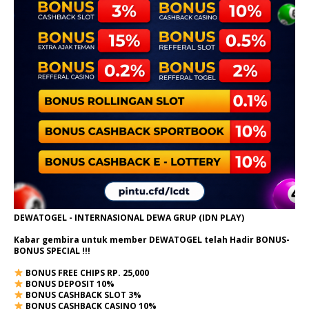
DEWATOGEL - INTERNASIONAL DEWA GRUP (IDN PLAY)
Kabar gembira untuk member DEWATOGEL telah Hadir
BONUS-
BONUS SPECIAL
!!!
BONUS FREE CHIPS RP. 25,000
BONUS DEPOSIT 10%
BONUS CASHBACK SLOT 3%
BONUS CASHBACK CASINO 10%