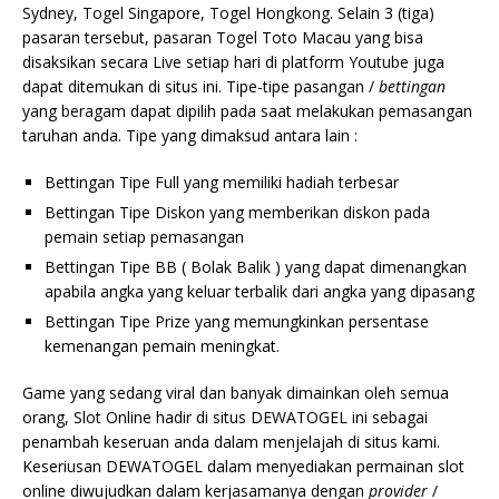
Sydney, Togel Singapore, Togel Hongkong. Selain 3 (tiga)
pasaran tersebut, pasaran Togel Toto Macau yang bisa
disaksikan secara Live setiap hari di platform Youtube juga
dapat ditemukan di situs ini. Tipe-tipe pasangan /
bettingan
yang beragam dapat dipilih pada saat melakukan pemasangan
taruhan anda. Tipe yang dimaksud antara lain :
Bettingan Tipe Full yang memiliki hadiah terbesar
Bettingan Tipe Diskon yang memberikan diskon pada
pemain setiap pemasangan
Bettingan Tipe BB ( Bolak Balik ) yang dapat dimenangkan
apabila angka yang keluar terbalik dari angka yang dipasang
Bettingan Tipe Prize yang memungkinkan persentase
kemenangan pemain meningkat.
Game yang sedang viral dan banyak dimainkan oleh semua
orang, Slot Online hadir di situs DEWATOGEL ini sebagai
penambah keseruan anda dalam menjelajah di situs kami.
Keseriusan DEWATOGEL dalam menyediakan permainan slot
online diwujudkan dalam kerjasamanya dengan
provider
/