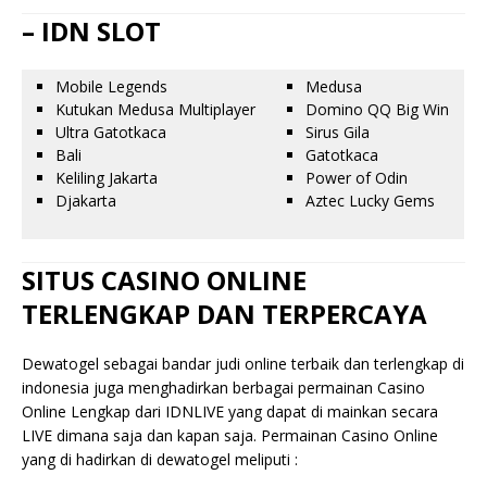
– IDN SLOT
Mobile Legends
Medusa
Kutukan Medusa Multiplayer
Domino QQ Big Win
Ultra Gatotkaca
Sirus Gila
Bali
Gatotkaca
Keliling Jakarta
Power of Odin
Djakarta
Aztec Lucky Gems
SITUS CASINO ONLINE
TERLENGKAP DAN TERPERCAYA
Dewatogel sebagai bandar judi online terbaik dan terlengkap di
indonesia juga menghadirkan berbagai permainan Casino
Online Lengkap dari IDNLIVE yang dapat di mainkan secara
LIVE dimana saja dan kapan saja. Permainan Casino Online
yang di hadirkan di dewatogel meliputi :