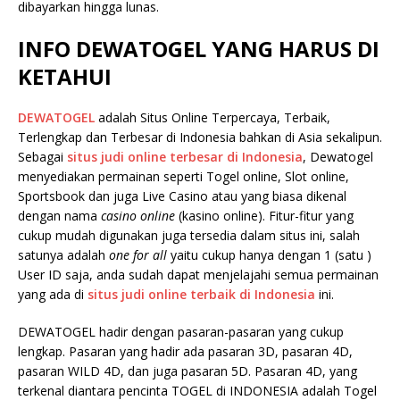
dibayarkan hingga lunas.
INFO DEWATOGEL YANG HARUS DI
KETAHUI
DEWATOGEL
adalah Situs Online Terpercaya, Terbaik,
Terlengkap dan Terbesar di Indonesia bahkan di Asia sekalipun.
Sebagai
situs judi online terbesar di Indonesia
, Dewatogel
menyediakan permainan seperti Togel online, Slot online,
Sportsbook dan juga Live Casino atau yang biasa dikenal
dengan nama
casino online
(kasino online). Fitur-fitur yang
cukup mudah digunakan juga tersedia dalam situs ini, salah
satunya adalah
one for all
yaitu cukup hanya dengan 1 (satu )
User ID saja, anda sudah dapat menjelajahi semua permainan
yang ada di
situs judi online terbaik di Indonesia
ini.
DEWATOGEL hadir dengan pasaran-pasaran yang cukup
lengkap. Pasaran yang hadir ada pasaran 3D, pasaran 4D,
pasaran WILD 4D, dan juga pasaran 5D. Pasaran 4D, yang
terkenal diantara pencinta TOGEL di INDONESIA adalah Togel