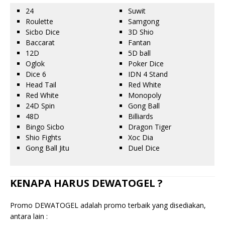
24
Suwit
Roulette
Samgong
Sicbo Dice
3D Shio
Baccarat
Fantan
12D
5D ball
Oglok
Poker Dice
Dice 6
IDN 4 Stand
Head Tail
Red White
Red White
Monopoly
24D Spin
Gong Ball
48D
Billiards
Bingo Sicbo
Dragon Tiger
Shio Fights
Xoc Dia
Gong Ball Jitu
Duel Dice
KENAPA HARUS DEWATOGEL ?
Promo DEWATOGEL adalah promo terbaik yang disediakan,
antara lain :