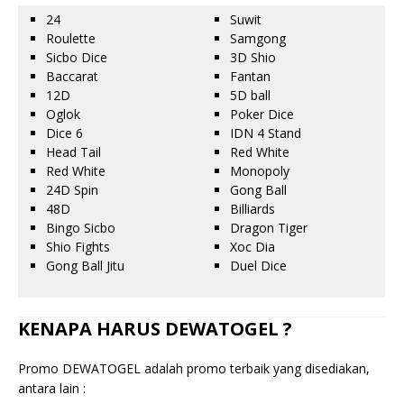
24
Suwit
Roulette
Samgong
Sicbo Dice
3D Shio
Baccarat
Fantan
12D
5D ball
Oglok
Poker Dice
Dice 6
IDN 4 Stand
Head Tail
Red White
Red White
Monopoly
24D Spin
Gong Ball
48D
Billiards
Bingo Sicbo
Dragon Tiger
Shio Fights
Xoc Dia
Gong Ball Jitu
Duel Dice
KENAPA HARUS DEWATOGEL ?
Promo DEWATOGEL adalah promo terbaik yang disediakan,
antara lain :