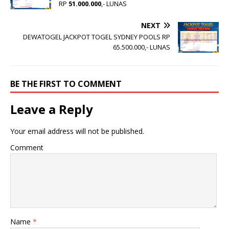
RP
51.000.000
,- LUNAS
NEXT
DEWATOGEL JACKPOT TOGEL SYDNEY POOLS RP
65.500.000,- LUNAS
BE THE FIRST TO COMMENT
Leave a Reply
Your email address will not be published.
Comment
Name
*