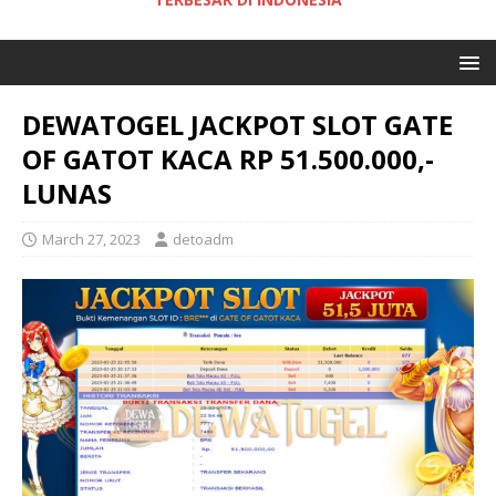
DEWATOGEL JACKPOT SLOT GATE
OF GATOT KACA RP 51.500.000,-
LUNAS
March 27, 2023
detoadm