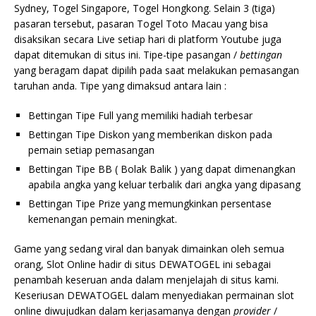
Sydney, Togel Singapore, Togel Hongkong. Selain 3 (tiga)
pasaran tersebut, pasaran Togel Toto Macau yang bisa
disaksikan secara Live setiap hari di platform Youtube juga
dapat ditemukan di situs ini. Tipe-tipe pasangan /
bettingan
yang beragam dapat dipilih pada saat melakukan pemasangan
taruhan anda. Tipe yang dimaksud antara lain :
Bettingan Tipe Full yang memiliki hadiah terbesar
Bettingan Tipe Diskon yang memberikan diskon pada
pemain setiap pemasangan
Bettingan Tipe BB ( Bolak Balik ) yang dapat dimenangkan
apabila angka yang keluar terbalik dari angka yang dipasang
Bettingan Tipe Prize yang memungkinkan persentase
kemenangan pemain meningkat.
Game yang sedang viral dan banyak dimainkan oleh semua
orang, Slot Online hadir di situs DEWATOGEL ini sebagai
penambah keseruan anda dalam menjelajah di situs kami.
Keseriusan DEWATOGEL dalam menyediakan permainan slot
online diwujudkan dalam kerjasamanya dengan
provider
/