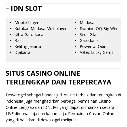
– IDN SLOT
Mobile Legends
Medusa
Kutukan Medusa Multiplayer
Domino QQ Big Win
Ultra Gatotkaca
Sirus Gila
Bali
Gatotkaca
Keliling Jakarta
Power of Odin
Djakarta
Aztec Lucky Gems
SITUS CASINO ONLINE
TERLENGKAP DAN TERPERCAYA
Dewatogel sebagai bandar judi online terbaik dan terlengkap di
indonesia juga menghadirkan berbagai permainan Casino
Online Lengkap dari IDNLIVE yang dapat di mainkan secara
LIVE dimana saja dan kapan saja. Permainan Casino Online
yang di hadirkan di dewatogel meliputi :