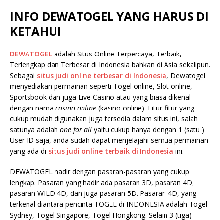
INFO DEWATOGEL YANG HARUS DI
KETAHUI
DEWATOGEL
adalah Situs Online Terpercaya, Terbaik,
Terlengkap dan Terbesar di Indonesia bahkan di Asia sekalipun.
Sebagai
situs judi online terbesar di Indonesia
, Dewatogel
menyediakan permainan seperti Togel online, Slot online,
Sportsbook dan juga Live Casino atau yang biasa dikenal
dengan nama
casino online
(kasino online). Fitur-fitur yang
cukup mudah digunakan juga tersedia dalam situs ini, salah
satunya adalah
one for all
yaitu cukup hanya dengan 1 (satu )
User ID saja, anda sudah dapat menjelajahi semua permainan
yang ada di
situs judi online terbaik di Indonesia
ini.
DEWATOGEL hadir dengan pasaran-pasaran yang cukup
lengkap. Pasaran yang hadir ada pasaran 3D, pasaran 4D,
pasaran WILD 4D, dan juga pasaran 5D. Pasaran 4D, yang
terkenal diantara pencinta TOGEL di INDONESIA adalah Togel
Sydney, Togel Singapore, Togel Hongkong. Selain 3 (tiga)