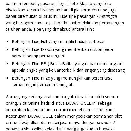
pasaran tersebut, pasaran Togel Toto Macau yang bisa
disaksikan secara Live setiap hari di platform Youtube juga
dapat ditemukan di situs ini. Tipe-tipe pasangan /
bettingan
yang beragam dapat dipilih pada saat melakukan pemasangan
taruhan anda. Tipe yang dimaksud antara lain :
Bettingan Tipe Full yang memiliki hadiah terbesar
Bettingan Tipe Diskon yang memberikan diskon pada
pemain setiap pemasangan
Bettingan Tipe BB ( Bolak Balik ) yang dapat dimenangkan
apabila angka yang keluar terbalik dari angka yang dipasang
Bettingan Tipe Prize yang memungkinkan persentase
kemenangan pemain meningkat.
Game yang sedang viral dan banyak dimainkan oleh semua
orang, Slot Online hadir di situs DEWATOGEL ini sebagai
penambah keseruan anda dalam menjelajah di situs kami.
Keseriusan DEWATOGEL dalam menyediakan permainan slot
online diwujudkan dalam kerjasamanya dengan
provider
/
penyedia slot online kelas dunia yang juga sudah banyak