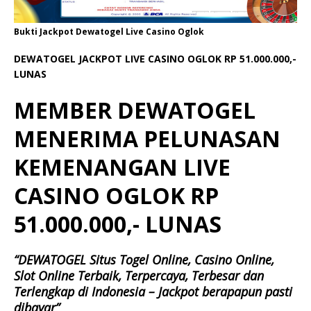
Bukti Jackpot Dewatogel Live Casino Oglok
DEWATOGEL JACKPOT LIVE CASINO OGLOK RP 51.000.000,-
LUNAS
MEMBER DEWATOGEL
MENERIMA PELUNASAN
KEMENANGAN LIVE
CASINO OGLOK RP
51.000.000,- LUNAS
“DEWATOGEL Situs Togel Online, Casino Online,
Slot Online Terbaik, Terpercaya, Terbesar dan
Terlengkap di Indonesia – Jackpot berapapun pasti
dibayar”