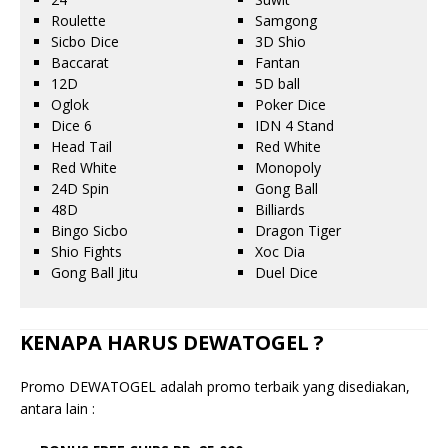
Roulette
Samgong
Sicbo Dice
3D Shio
Baccarat
Fantan
12D
5D ball
Oglok
Poker Dice
Dice 6
IDN 4 Stand
Head Tail
Red White
Red White
Monopoly
24D Spin
Gong Ball
48D
Billiards
Bingo Sicbo
Dragon Tiger
Shio Fights
Xoc Dia
Gong Ball Jitu
Duel Dice
KENAPA HARUS DEWATOGEL ?
Promo DEWATOGEL adalah promo terbaik yang disediakan,
antara lain :