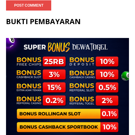
BUKTI PEMBAYARAN