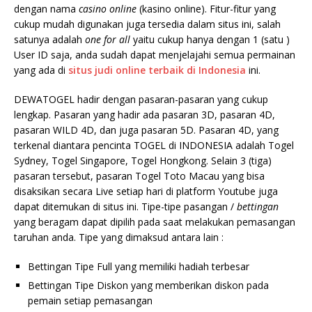
dengan nama
casino online
(kasino online). Fitur-fitur yang
cukup mudah digunakan juga tersedia dalam situs ini, salah
satunya adalah
one for all
yaitu cukup hanya dengan 1 (satu )
User ID saja, anda sudah dapat menjelajahi semua permainan
yang ada di
situs judi online terbaik di Indonesia
ini.
DEWATOGEL hadir dengan pasaran-pasaran yang cukup
lengkap. Pasaran yang hadir ada pasaran 3D, pasaran 4D,
pasaran WILD 4D, dan juga pasaran 5D. Pasaran 4D, yang
terkenal diantara pencinta TOGEL di INDONESIA adalah Togel
Sydney, Togel Singapore, Togel Hongkong. Selain 3 (tiga)
pasaran tersebut, pasaran Togel Toto Macau yang bisa
disaksikan secara Live setiap hari di platform Youtube juga
dapat ditemukan di situs ini. Tipe-tipe pasangan /
bettingan
yang beragam dapat dipilih pada saat melakukan pemasangan
taruhan anda. Tipe yang dimaksud antara lain :
Bettingan Tipe Full yang memiliki hadiah terbesar
Bettingan Tipe Diskon yang memberikan diskon pada
pemain setiap pemasangan