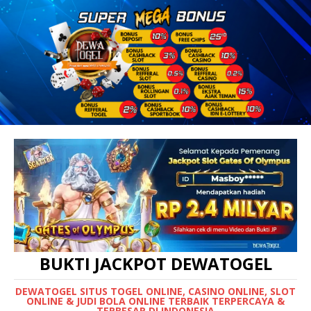
BUKTI JACKPOT DEWATOGEL
DEWATOGEL SITUS TOGEL ONLINE, CASINO ONLINE, SLOT
ONLINE & JUDI BOLA ONLINE TERBAIK TERPERCAYA &
TERBESAR DI INDONESIA