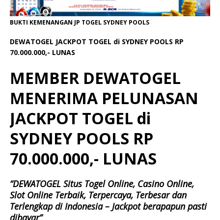
BUKTI KEMENANGAN JP TOGEL SYDNEY POOLS
DEWATOGEL JACKPOT TOGEL di SYDNEY POOLS RP
70.000.000,- LUNAS
MEMBER DEWATOGEL
MENERIMA PELUNASAN
JACKPOT TOGEL di
SYDNEY POOLS RP
70.000.000,- LUNAS
“DEWATOGEL Situs Togel Online, Casino Online,
Slot Online Terbaik, Terpercaya, Terbesar dan
Terlengkap di Indonesia – Jackpot berapapun pasti
dibayar”