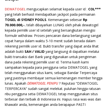
DEWATOGEL
mengucapkan selamat kepada user id :
COL***
yang telah berhasil mendapatkan jackpot pada permainan
TOGEL di SYDNEY POOLS
. Kemenangan sebesar
Rp
70.000.000
,-.
telah dibayarkan LUNAS oleh pihak dewatogel
kepada pemilik user id setelah yang bersangkutan mengisi
formulir withdraw. Proses pencairan dana berlangsung sangat
cepat hanya dalam waktu 5-10 menit sudah berada dalam
rekening pemilik user id. Bukti transfer yang dapat anda lihat
adalah bukti
SAH / VALID
yang langsung di dapatkan melalui
bukti transaksi dari Bank yang digunakan untuk pengiriman
dana pada rekening pemilik user id. Terima kasih kami
sampaikan kepada para pengguna setia DEWATOGEL yang
telah menggunakan situs kami, sebagai Bandar Terpercaya
yang pastinya membayar semua kemenangan member hingga
lunas. Apakah
DEWATOGEL PENIPU
? Reputasi “DEWATOGEL
TERPERCAYA” sudah sangat melekat. puluhan hingga ratusan
ribu pengguna setia DEWATOGEL tetap menggunakan situs
terbesar dan terbaik di Indonesia ini. Hapus rasa was-was dan
khawatir anda, kemenangan anda berapapun PASTI