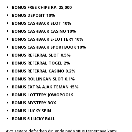
BONUS FREE CHIPS RP. 25,000
BONUS DEPOSIT 10%
BONUS CASHBACK SLOT 10%
BONUS CASHBACK CASINO 10%
BONUS CASHBACK E-LOTTERY 10%
BONUS CASHBACK SPORTBOOK 10%
BONUS REFERRAL SLOT 0.5%
BONUS REFERRAL TOGEL 2%
BONUS REFERRAL CASINO 0.2%
BONUS ROLLINGAN SLOT 0.1%
BONUS EXTRA AJAK TEMAN 15%
BONUS LOTTERY JOWOPOOLS
BONUS MYSTERY BOX
BONUS LUCKY SPIN
BONUS 5 LUCKY BALL
Ayo segera daftarkan diri anda pada situs terpercaya kami