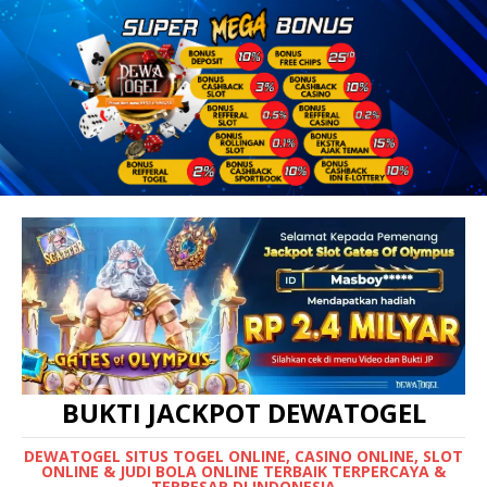
BUKTI JACKPOT DEWATOGEL
DEWATOGEL SITUS TOGEL ONLINE, CASINO ONLINE, SLOT
ONLINE & JUDI BOLA ONLINE TERBAIK TERPERCAYA &
TERBESAR DI INDONESIA