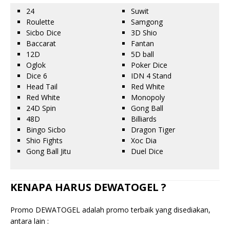
24
Suwit
Roulette
Samgong
Sicbo Dice
3D Shio
Baccarat
Fantan
12D
5D ball
Oglok
Poker Dice
Dice 6
IDN 4 Stand
Head Tail
Red White
Red White
Monopoly
24D Spin
Gong Ball
48D
Billiards
Bingo Sicbo
Dragon Tiger
Shio Fights
Xoc Dia
Gong Ball Jitu
Duel Dice
KENAPA HARUS DEWATOGEL ?
Promo DEWATOGEL adalah promo terbaik yang disediakan,
antara lain :