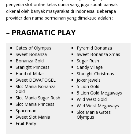
penyedia slot online kelas dunia yang juga sudah banyak
dikenal oleh banyak masyarakat di Indonesia. Beberapa
provider dan nama permainan yang dimaksud adalah :
– PRAGMATIC PLAY
Gates of Olympus
Pyramid Bonanza
Sweet Bonanza
Sweet Bonanza Xmas
Bonanza Gold
Sugar Rush
Starlight Princess
Candy Village
Hand of Midas
Starlight Christmas
Sweet DEWATOGEL
Joker Jewels
Slot Mania Bonanza
5 Lion Gold
Gold
5 Lion Gold Megaways
Slot Mania Sugar Rush
Wild West Gold
Slot Mania Princess
Wild West Megaways
Spaceman
Slot Mania Gates
Sweet Slot Mania
Olympus
Fruit Party