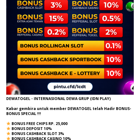
DEWATOGEL - INTERNASIONAL DEWA GRUP (IDN PLAY)
Kabar gembira untuk member DEWATOGEL telah Hadir
BONUS-
BONUS SPECIAL
!!!
BONUS FREE CHIPS RP. 25,000
BONUS DEPOSIT 10%
BONUS CASHBACK SLOT 3%
BONUS CASHBACK CASINO 10%