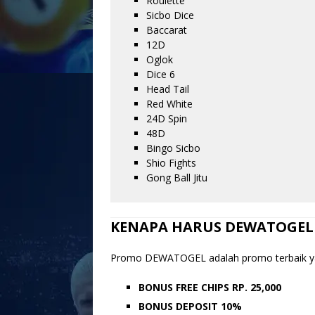
Roulette
Sicbo Dice
Baccarat
12D
Oglok
Dice 6
Head Tail
Red White
24D Spin
48D
Bingo Sicbo
Shio Fights
Gong Ball Jitu
KENAPA HARUS DEWATOGEL
Promo DEWATOGEL adalah promo terbaik yang
BONUS FREE CHIPS RP. 25,000
BONUS DEPOSIT 10%