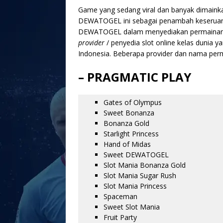
Game yang sedang viral dan banyak dimainkan
DEWATOGEL ini sebagai penambah keseruan a
DEWATOGEL dalam menyediakan permainan s
provider
/ penyedia slot online kelas dunia 
Indonesia. Beberapa provider dan nama per
– PRAGMATIC PLAY
Gates of Olympus
Sweet Bonanza
Bonanza Gold
Starlight Princess
Hand of Midas
Sweet DEWATOGEL
Slot Mania Bonanza Gold
Slot Mania Sugar Rush
Slot Mania Princess
Spaceman
Sweet Slot Mania
Fruit Party