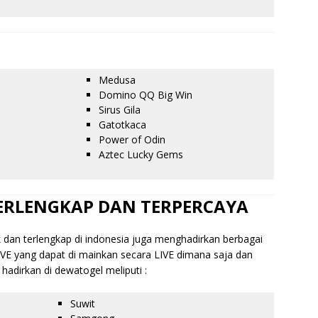
Medusa
Domino QQ Big Win
Sirus Gila
Gatotkaca
Power of Odin
Aztec Lucky Gems
TERLENGKAP DAN TERPERCAYA
k dan terlengkap di indonesia juga menghadirkan berbagai
VE yang dapat di mainkan secara LIVE dimana saja dan
hadirkan di dewatogel meliputi :
Suwit