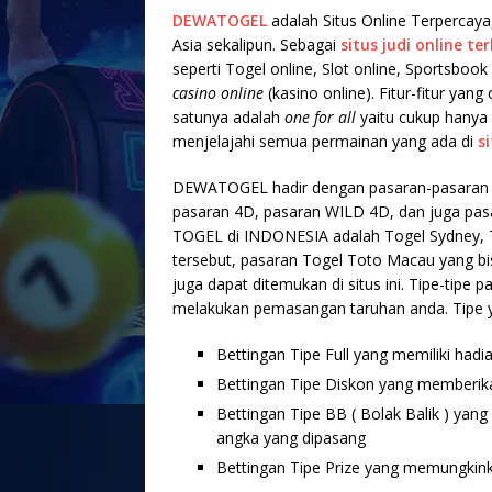
DEWATOGEL
adalah Situs Online Terpercaya
Asia sekalipun. Sebagai
situs judi online te
seperti Togel online, Slot online, Sportsboo
casino online
(kasino online). Fitur-fitur yan
satunya adalah
one for all
yaitu cukup hanya 
menjelajahi semua permainan yang ada di
s
DEWATOGEL hadir dengan pasaran-pasaran y
pasaran 4D, pasaran WILD 4D, dan juga pasa
TOGEL di INDONESIA adalah Togel Sydney, To
tersebut, pasaran Togel Toto Macau yang bis
juga dapat ditemukan di situs ini. Tipe-tipe 
melakukan pemasangan taruhan anda. Tipe ya
Bettingan Tipe Full yang memiliki hadi
Bettingan Tipe Diskon yang memberik
Bettingan Tipe BB ( Bolak Balik ) yang
angka yang dipasang
Bettingan Tipe Prize yang memungki