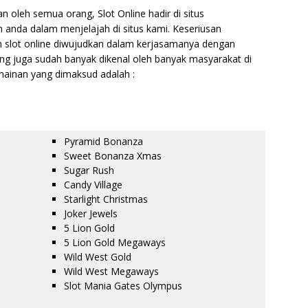
 oleh semua orang, Slot Online hadir di situs
nda dalam menjelajah di situs kami. Keseriusan
lot online diwujudkan dalam kerjasamanya dengan
yang juga sudah banyak dikenal oleh banyak masyarakat di
mainan yang dimaksud adalah :
Pyramid Bonanza
Sweet Bonanza Xmas
Sugar Rush
Candy Village
Starlight Christmas
Joker Jewels
5 Lion Gold
5 Lion Gold Megaways
Wild West Gold
Wild West Megaways
Slot Mania Gates Olympus