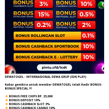
DEWATOGEL - INTERNASIONAL DEWA GRUP (IDN PLAY)
Kabar gembira untuk member DEWATOGEL telah Hadir
BONUS-
BONUS SPECIAL
!!!
BONUS FREE CHIPS RP. 25,000
BONUS DEPOSIT 10%
BONUS CASHBACK SLOT 3%
BONUS CASHBACK CASINO 10%