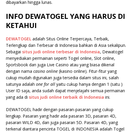
dibayarkan hingga lunas.
INFO DEWATOGEL YANG HARUS DI
KETAHUI
DEWATOGEL
adalah Situs Online Terpercaya, Terbaik,
Terlengkap dan Terbesar di Indonesia bahkan di Asia sekalipun.
Sebagai
situs judi online terbesar di Indonesia
, Dewatogel
menyediakan permainan seperti Togel online, Slot online,
Sportsbook dan juga Live Casino atau yang biasa dikenal
dengan nama
casino online
(kasino online). Fitur-fitur yang
cukup mudah digunakan juga tersedia dalam situs ini, salah
satunya adalah
one for all
yaitu cukup hanya dengan 1 (satu )
User ID saja, anda sudah dapat menjelajahi semua permainan
yang ada di
situs judi online terbaik di Indonesia
ini.
DEWATOGEL hadir dengan pasaran-pasaran yang cukup
lengkap. Pasaran yang hadir ada pasaran 3D, pasaran 4D,
pasaran WILD 4D, dan juga pasaran 5D. Pasaran 4D, yang
terkenal diantara pencinta TOGEL di INDONESIA adalah Togel