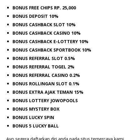
BONUS FREE CHIPS RP. 25,000
BONUS DEPOSIT 10%
BONUS CASHBACK SLOT 10%
BONUS CASHBACK CASINO 10%
BONUS CASHBACK E-LOTTERY 10%
BONUS CASHBACK SPORTBOOK 10%
BONUS REFERRAL SLOT 0.5%
BONUS REFERRAL TOGEL 2%
BONUS REFERRAL CASINO 0.2%
BONUS ROLLINGAN SLOT 0.1%
BONUS EXTRA AJAK TEMAN 15%
BONUS LOTTERY JOWOPOOLS
BONUS MYSTERY BOX
BONUS LUCKY SPIN
BONUS 5 LUCKY BALL
Ayo segera daftarkan diri anda pada situs terpercaya kami