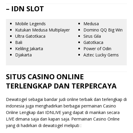
– IDN SLOT
Mobile Legends
Medusa
Kutukan Medusa Multiplayer
Domino QQ Big Win
Ultra Gatotkaca
Sirus Gila
Bali
Gatotkaca
Keliling Jakarta
Power of Odin
Djakarta
Aztec Lucky Gems
SITUS CASINO ONLINE
TERLENGKAP DAN TERPERCAYA
Dewatogel sebagai bandar judi online terbaik dan terlengkap di
indonesia juga menghadirkan berbagai permainan Casino
Online Lengkap dari IDNLIVE yang dapat di mainkan secara
LIVE dimana saja dan kapan saja. Permainan Casino Online
yang di hadirkan di dewatogel meliputi :