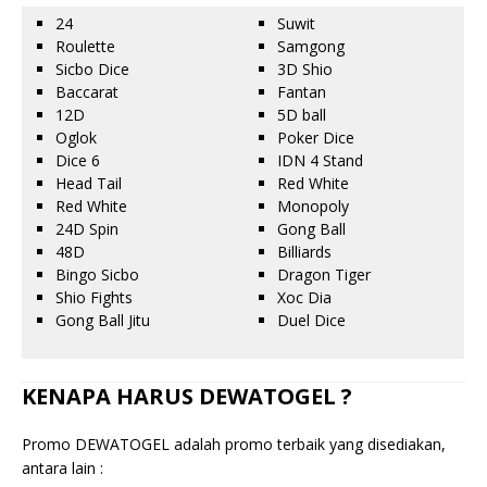
24
Suwit
Roulette
Samgong
Sicbo Dice
3D Shio
Baccarat
Fantan
12D
5D ball
Oglok
Poker Dice
Dice 6
IDN 4 Stand
Head Tail
Red White
Red White
Monopoly
24D Spin
Gong Ball
48D
Billiards
Bingo Sicbo
Dragon Tiger
Shio Fights
Xoc Dia
Gong Ball Jitu
Duel Dice
KENAPA HARUS DEWATOGEL ?
Promo DEWATOGEL adalah promo terbaik yang disediakan,
antara lain :