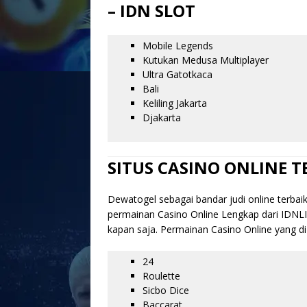
– IDN SLOT
Mobile Legends
Kutukan Medusa Multiplayer
Ultra Gatotkaca
Bali
Keliling Jakarta
Djakarta
SITUS CASINO ONLINE 
Dewatogel sebagai bandar judi online terbai
permainan Casino Online Lengkap dari IDNLI
kapan saja. Permainan Casino Online yang di 
24
Roulette
Sicbo Dice
Baccarat