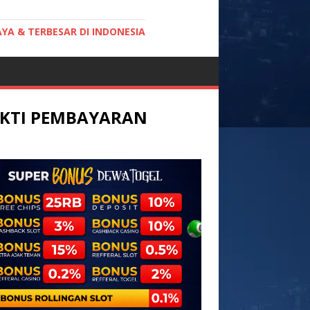
YA & TERBESAR DI INDONESIA
KTI PEMBAYARAN