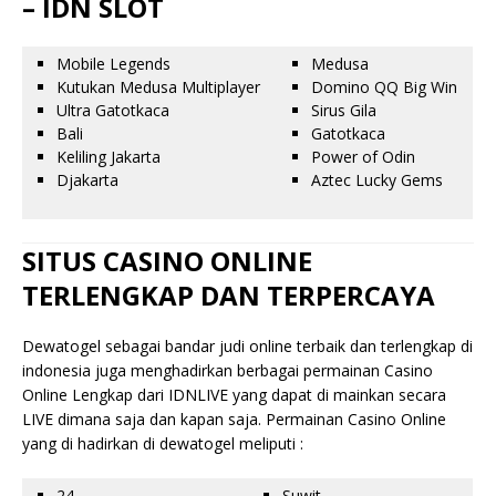
– IDN SLOT
Mobile Legends
Medusa
Kutukan Medusa Multiplayer
Domino QQ Big Win
Ultra Gatotkaca
Sirus Gila
Bali
Gatotkaca
Keliling Jakarta
Power of Odin
Djakarta
Aztec Lucky Gems
SITUS CASINO ONLINE
TERLENGKAP DAN TERPERCAYA
Dewatogel sebagai bandar judi online terbaik dan terlengkap di
indonesia juga menghadirkan berbagai permainan Casino
Online Lengkap dari IDNLIVE yang dapat di mainkan secara
LIVE dimana saja dan kapan saja. Permainan Casino Online
yang di hadirkan di dewatogel meliputi :
24
Suwit