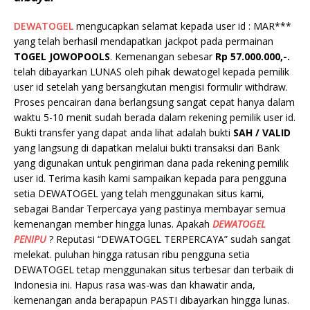
DEWATOGEL
mengucapkan selamat kepada user id : MAR***
yang telah berhasil mendapatkan jackpot pada permainan
TOGEL JOWOPOOLS
. Kemenangan sebesar
Rp 57.000.000,-.
telah dibayarkan LUNAS oleh pihak dewatogel kepada pemilik
user id setelah yang bersangkutan mengisi formulir withdraw.
Proses pencairan dana berlangsung sangat cepat hanya dalam
waktu 5-10 menit sudah berada dalam rekening pemilik user id.
Bukti transfer yang dapat anda lihat adalah bukti
SAH / VALID
yang langsung di dapatkan melalui bukti transaksi dari Bank
yang digunakan untuk pengiriman dana pada rekening pemilik
user id. Terima kasih kami sampaikan kepada para pengguna
setia DEWATOGEL yang telah menggunakan situs kami,
sebagai Bandar Terpercaya yang pastinya membayar semua
kemenangan member hingga lunas. Apakah
DEWATOGEL
PENIPU
? Reputasi “DEWATOGEL TERPERCAYA” sudah sangat
melekat. puluhan hingga ratusan ribu pengguna setia
DEWATOGEL tetap menggunakan situs terbesar dan terbaik di
Indonesia ini. Hapus rasa was-was dan khawatir anda,
kemenangan anda berapapun PASTI dibayarkan hingga lunas.