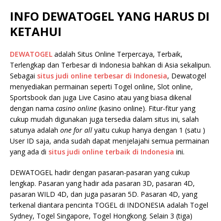
INFO DEWATOGEL YANG HARUS DI
KETAHUI
DEWATOGEL
adalah Situs Online Terpercaya, Terbaik,
Terlengkap dan Terbesar di Indonesia bahkan di Asia sekalipun.
Sebagai
situs judi online terbesar di Indonesia
, Dewatogel
menyediakan permainan seperti Togel online, Slot online,
Sportsbook dan juga Live Casino atau yang biasa dikenal
dengan nama
casino online
(kasino online). Fitur-fitur yang
cukup mudah digunakan juga tersedia dalam situs ini, salah
satunya adalah
one for all
yaitu cukup hanya dengan 1 (satu )
User ID saja, anda sudah dapat menjelajahi semua permainan
yang ada di
situs judi online terbaik di Indonesia
ini.
DEWATOGEL hadir dengan pasaran-pasaran yang cukup
lengkap. Pasaran yang hadir ada pasaran 3D, pasaran 4D,
pasaran WILD 4D, dan juga pasaran 5D. Pasaran 4D, yang
terkenal diantara pencinta TOGEL di INDONESIA adalah Togel
Sydney, Togel Singapore, Togel Hongkong. Selain 3 (tiga)