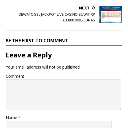
NEXT
DEWATOGEL JACKPOT LIVE CASINO SUWIT RP
61.800.000,- LUNAS
BE THE FIRST TO COMMENT
Leave a Reply
Your email address will not be published.
Comment
Name
*