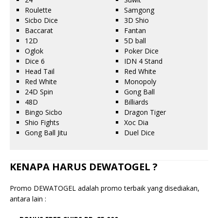
Roulette
Samgong
Sicbo Dice
3D Shio
Baccarat
Fantan
12D
5D ball
Oglok
Poker Dice
Dice 6
IDN 4 Stand
Head Tail
Red White
Red White
Monopoly
24D Spin
Gong Ball
48D
Billiards
Bingo Sicbo
Dragon Tiger
Shio Fights
Xoc Dia
Gong Ball Jitu
Duel Dice
KENAPA HARUS DEWATOGEL ?
Promo DEWATOGEL adalah promo terbaik yang disediakan,
antara lain :