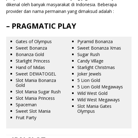
dikenal oleh banyak masyarakat di Indonesia. Beberapa
provider dan nama permainan yang dimaksud adalah :
– PRAGMATIC PLAY
Gates of Olympus
Pyramid Bonanza
Sweet Bonanza
Sweet Bonanza Xmas
Bonanza Gold
Sugar Rush
Starlight Princess
Candy Village
Hand of Midas
Starlight Christmas
Sweet DEWATOGEL
Joker Jewels
Slot Mania Bonanza
5 Lion Gold
Gold
5 Lion Gold Megaways
Slot Mania Sugar Rush
Wild West Gold
Slot Mania Princess
Wild West Megaways
Spaceman
Slot Mania Gates
Sweet Slot Mania
Olympus
Fruit Party