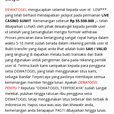
DEWATOGEL
mengucapkan selamat kepada user id : LEM***
yang telah berhasil mendapatkan jackpot pada permainan
LIVE
CASINO SUWIT
. Kemenangan sebesar
Rp 55.500.000 ,-.
telah
dibayarkan LUNAS oleh pihak dewatogel kepada pemilik user
id setelah yang bersangkutan mengisi formulir withdraw.
Proses pencairan dana berlangsung sangat cepat hanya dalam
waktu 5-10 menit sudah berada dalam rekening pemilik user id.
Bukti transfer yang dapat anda lihat adalah bukti
SAH / VALID
yang langsung di dapatkan melalui bukti transaksi dari Bank
yang digunakan untuk pengiriman dana pada rekening pemilik
user id. Terima kasih kami sampaikan kepada para pengguna
setia DEWATOGEL yang telah menggunakan situs kami,
sebagai Bandar Terpercaya yang pastinya membayar semua
kemenangan member hingga lunas. Apakah
DEWATOGEL
PENIPU
? Reputasi “DEWATOGEL TERPERCAYA” sudah sangat
melekat. puluhan hingga ratusan ribu pengguna setia
DEWATOGEL tetap menggunakan situs terbesar dan terbaik di
Indonesia ini. Hapus rasa was-was dan khawatir anda,
kemenangan anda berapapun PASTI dibayarkan hingga lunas.