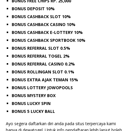
BONUS FREE CHIPS RP. 25,000
BONUS DEPOSIT 10%
BONUS CASHBACK SLOT 10%
BONUS CASHBACK CASINO 10%
BONUS CASHBACK E-LOTTERY 10%
BONUS CASHBACK SPORTBOOK 10%
BONUS REFERRAL SLOT 0.5%
BONUS REFERRAL TOGEL 2%
BONUS REFERRAL CASINO 0.2%
BONUS ROLLINGAN SLOT 0.1%
BONUS EXTRA AJAK TEMAN 15%
BONUS LOTTERY JOWOPOOLS
BONUS MYSTERY BOX
BONUS LUCKY SPIN
BONUS 5 LUCKY BALL
Ayo segera daftarkan diri anda pada situs terpercaya kami
hanya di dewatogel. Untuk info pendaftaran lebih lanjut boleh