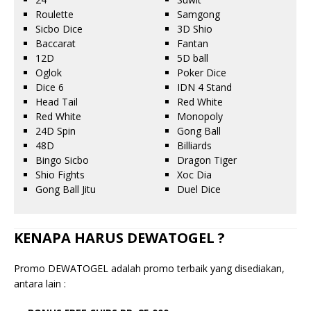
Roulette
Samgong
Sicbo Dice
3D Shio
Baccarat
Fantan
12D
5D ball
Oglok
Poker Dice
Dice 6
IDN 4 Stand
Head Tail
Red White
Red White
Monopoly
24D Spin
Gong Ball
48D
Billiards
Bingo Sicbo
Dragon Tiger
Shio Fights
Xoc Dia
Gong Ball Jitu
Duel Dice
KENAPA HARUS DEWATOGEL ?
Promo DEWATOGEL adalah promo terbaik yang disediakan,
antara lain :