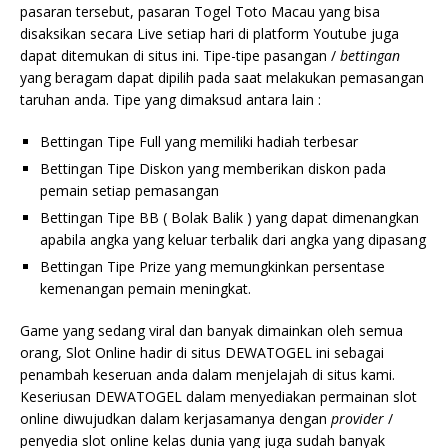
pasaran tersebut, pasaran Togel Toto Macau yang bisa
disaksikan secara Live setiap hari di platform Youtube juga
dapat ditemukan di situs ini. Tipe-tipe pasangan /
bettingan
yang beragam dapat dipilih pada saat melakukan pemasangan
taruhan anda. Tipe yang dimaksud antara lain :
Bettingan Tipe Full yang memiliki hadiah terbesar
Bettingan Tipe Diskon yang memberikan diskon pada
pemain setiap pemasangan
Bettingan Tipe BB ( Bolak Balik ) yang dapat dimenangkan
apabila angka yang keluar terbalik dari angka yang dipasang
Bettingan Tipe Prize yang memungkinkan persentase
kemenangan pemain meningkat.
Game yang sedang viral dan banyak dimainkan oleh semua
orang, Slot Online hadir di situs DEWATOGEL ini sebagai
penambah keseruan anda dalam menjelajah di situs kami.
Keseriusan DEWATOGEL dalam menyediakan permainan slot
online diwujudkan dalam kerjasamanya dengan
provider
/
penyedia slot online kelas dunia yang juga sudah banyak