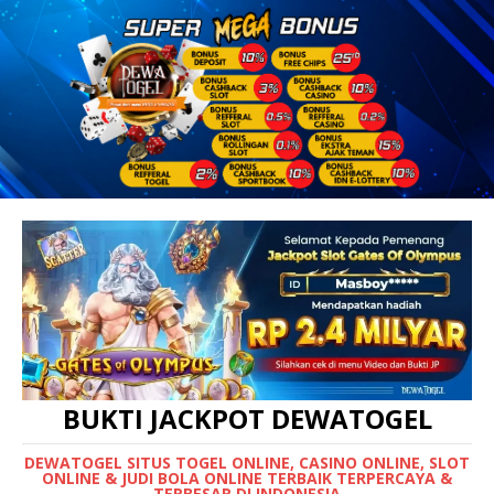
BUKTI JACKPOT DEWATOGEL
DEWATOGEL SITUS TOGEL ONLINE, CASINO ONLINE, SLOT
ONLINE & JUDI BOLA ONLINE TERBAIK TERPERCAYA &
TERBESAR DI INDONESIA