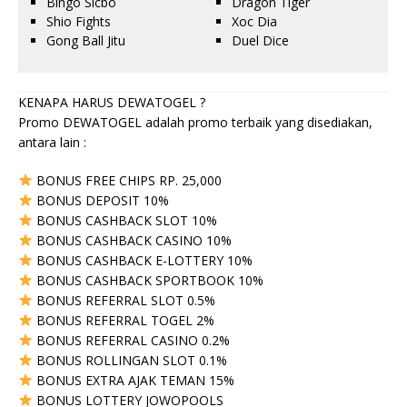
Bingo Sicbo
Dragon Tiger
Shio Fights
Xoc Dia
Gong Ball Jitu
Duel Dice
KENAPA HARUS DEWATOGEL ?
Promo DEWATOGEL adalah promo terbaik yang disediakan,
antara lain :
BONUS FREE CHIPS RP. 25,000
BONUS DEPOSIT 10%
BONUS CASHBACK SLOT 10%
BONUS CASHBACK CASINO 10%
BONUS CASHBACK E-LOTTERY 10%
BONUS CASHBACK SPORTBOOK 10%
BONUS REFERRAL SLOT 0.5%
BONUS REFERRAL TOGEL 2%
BONUS REFERRAL CASINO 0.2%
BONUS ROLLINGAN SLOT 0.1%
BONUS EXTRA AJAK TEMAN 15%
BONUS LOTTERY JOWOPOOLS