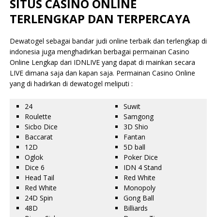
SITUS CASINO ONLINE
TERLENGKAP DAN TERPERCAYA
Dewatogel sebagai bandar judi online terbaik dan terlengkap di
indonesia juga menghadirkan berbagai permainan Casino
Online Lengkap dari IDNLIVE yang dapat di mainkan secara
LIVE dimana saja dan kapan saja. Permainan Casino Online
yang di hadirkan di dewatogel meliputi :
24
Suwit
Roulette
Samgong
Sicbo Dice
3D Shio
Baccarat
Fantan
12D
5D ball
Oglok
Poker Dice
Dice 6
IDN 4 Stand
Head Tail
Red White
Red White
Monopoly
24D Spin
Gong Ball
48D
Billiards