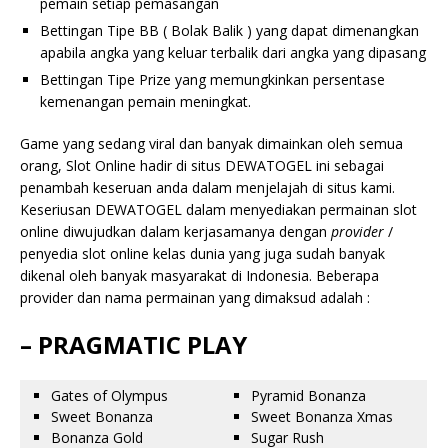
pemain setiap pemasangan
Bettingan Tipe BB ( Bolak Balik ) yang dapat dimenangkan
apabila angka yang keluar terbalik dari angka yang dipasang
Bettingan Tipe Prize yang memungkinkan persentase
kemenangan pemain meningkat.
Game yang sedang viral dan banyak dimainkan oleh semua
orang, Slot Online hadir di situs DEWATOGEL ini sebagai
penambah keseruan anda dalam menjelajah di situs kami.
Keseriusan DEWATOGEL dalam menyediakan permainan slot
online diwujudkan dalam kerjasamanya dengan
provider
/
penyedia slot online kelas dunia yang juga sudah banyak
dikenal oleh banyak masyarakat di Indonesia. Beberapa
provider dan nama permainan yang dimaksud adalah :
– PRAGMATIC PLAY
Gates of Olympus
Pyramid Bonanza
Sweet Bonanza
Sweet Bonanza Xmas
Bonanza Gold
Sugar Rush