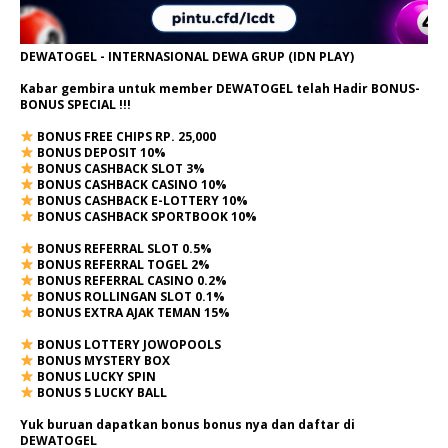
DEWATOGEL - INTERNASIONAL DEWA GRUP (IDN PLAY)
Kabar gembira untuk member DEWATOGEL telah Hadir
BONUS-
BONUS SPECIAL
!!!
BONUS FREE CHIPS RP. 25,000
BONUS DEPOSIT 10%
BONUS CASHBACK SLOT 3%
BONUS CASHBACK CASINO 10%
BONUS CASHBACK E-LOTTERY 10%
BONUS CASHBACK SPORTBOOK 10%
BONUS REFERRAL SLOT 0.5%
BONUS REFERRAL TOGEL 2%
BONUS REFERRAL CASINO 0.2%
BONUS ROLLINGAN SLOT 0.1%
BONUS EXTRA AJAK TEMAN 15%
BONUS LOTTERY JOWOPOOLS
BONUS MYSTERY BOX
BONUS LUCKY SPIN
BONUS 5 LUCKY BALL
Yuk buruan dapatkan bonus bonus nya dan daftar di
DEWATOGEL