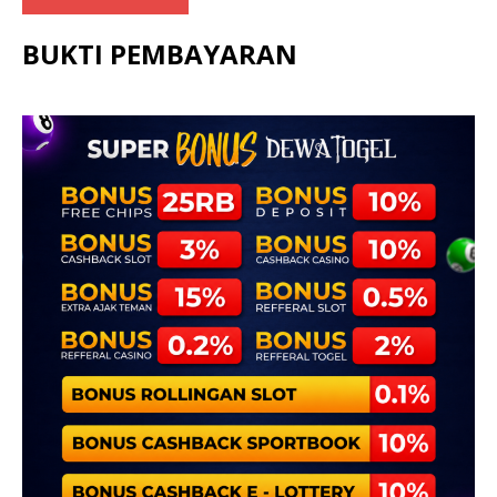
BUKTI PEMBAYARAN