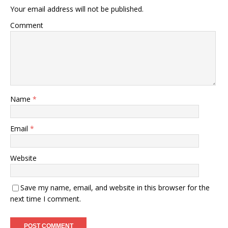
Your email address will not be published.
Comment
Name
*
Email
*
Website
Save my name, email, and website in this browser for the
next time I comment.