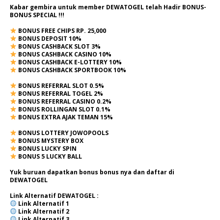
Kabar gembira untuk member DEWATOGEL telah Hadir
BONUS-
BONUS SPECIAL
!!!
BONUS FREE CHIPS RP. 25,000
BONUS DEPOSIT 10%
BONUS CASHBACK SLOT 3%
BONUS CASHBACK CASINO 10%
BONUS CASHBACK E-LOTTERY 10%
BONUS CASHBACK SPORTBOOK 10%
BONUS REFERRAL SLOT 0.5%
BONUS REFERRAL TOGEL 2%
BONUS REFERRAL CASINO 0.2%
BONUS ROLLINGAN SLOT 0.1%
BONUS EXTRA AJAK TEMAN 15%
BONUS LOTTERY JOWOPOOLS
BONUS MYSTERY BOX
BONUS LUCKY SPIN
BONUS 5 LUCKY BALL
Yuk buruan dapatkan bonus bonus nya dan daftar di
DEWATOGEL
Link Alternatif
DEWATOGEL
:
Link Alternatif 1
Link Alternatif 2
Link Alternatif 3