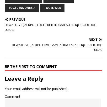
TOGEL INDONESIA
TOGEL WLA
PREVIOUS
DEWATOGEL JACKPOT TOGEL DI TOTO MACAU 5D Rp 50.000.000,-
LUNAS
NEXT
DEWATOGEL JACKPOT LIVE GAME di BACCARAT 3 Rp 50.000.000,-
LUNAS
BE THE FIRST TO COMMENT
Leave a Reply
Your email address will not be published.
Comment