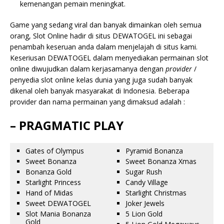
kemenangan pemain meningkat.
Game yang sedang viral dan banyak dimainkan oleh semua
orang, Slot Online hadir di situs DEWATOGEL ini sebagai
penambah keseruan anda dalam menjelajah di situs kami.
Keseriusan DEWATOGEL dalam menyediakan permainan slot
online diwujudkan dalam kerjasamanya dengan
provider
/
penyedia slot online kelas dunia yang juga sudah banyak
dikenal oleh banyak masyarakat di Indonesia. Beberapa
provider dan nama permainan yang dimaksud adalah :
– PRAGMATIC PLAY
Gates of Olympus
Pyramid Bonanza
Sweet Bonanza
Sweet Bonanza Xmas
Bonanza Gold
Sugar Rush
Starlight Princess
Candy Village
Hand of Midas
Starlight Christmas
Sweet DEWATOGEL
Joker Jewels
Slot Mania Bonanza
5 Lion Gold
Gold