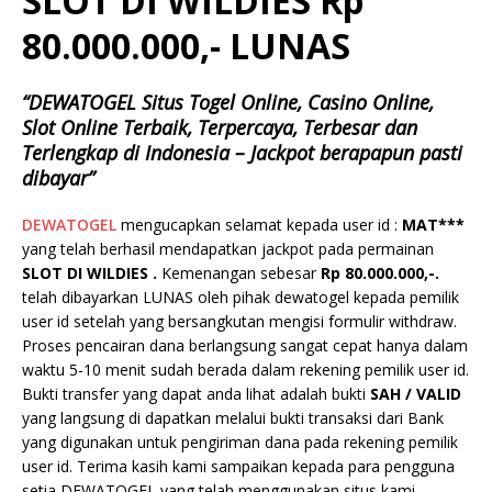
SLOT DI WILDIES Rp
80.000.000,- LUNAS
“DEWATOGEL Situs Togel Online, Casino Online,
Slot Online Terbaik, Terpercaya, Terbesar dan
Terlengkap di Indonesia – Jackpot berapapun pasti
dibayar”
DEWATOGEL
mengucapkan selamat kepada user id :
MAT***
yang telah berhasil mendapatkan jackpot pada permainan
SLOT DI WILDIES .
Kemenangan sebesar
Rp
80.000.000
,-.
telah dibayarkan LUNAS oleh pihak dewatogel kepada pemilik
user id setelah yang bersangkutan mengisi formulir withdraw.
Proses pencairan dana berlangsung sangat cepat hanya dalam
waktu 5-10 menit sudah berada dalam rekening pemilik user id.
Bukti transfer yang dapat anda lihat adalah bukti
SAH / VALID
yang langsung di dapatkan melalui bukti transaksi dari Bank
yang digunakan untuk pengiriman dana pada rekening pemilik
user id. Terima kasih kami sampaikan kepada para pengguna
setia DEWATOGEL yang telah menggunakan situs kami,