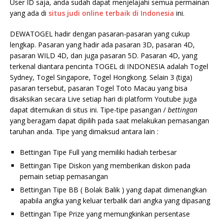
User ID saja, anda sudah dapat menjelajahi semua permainan
yang ada di
situs judi
online terbaik di Indonesia
ini.
DEWATOGEL hadir dengan pasaran-pasaran yang cukup
lengkap. Pasaran yang hadir ada pasaran 3D, pasaran 4D,
pasaran WILD 4D, dan juga pasaran 5D. Pasaran 4D, yang
terkenal diantara pencinta TOGEL di INDONESIA adalah Togel
Sydney, Togel Singapore, Togel Hongkong. Selain 3 (tiga)
pasaran tersebut, pasaran Togel Toto Macau yang bisa
disaksikan secara Live setiap hari di platform Youtube juga
dapat ditemukan di situs ini. Tipe-tipe pasangan /
bettingan
yang beragam dapat dipilih pada saat melakukan pemasangan
taruhan anda. Tipe yang dimaksud antara lain :
Bettingan Tipe Full yang memiliki hadiah terbesar
Bettingan Tipe Diskon yang memberikan diskon pada
pemain setiap pemasangan
Bettingan Tipe BB ( Bolak Balik ) yang dapat dimenangkan
apabila angka yang keluar terbalik dari angka yang dipasang
Bettingan Tipe Prize yang memungkinkan persentase