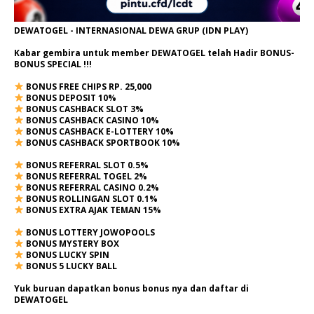
DEWATOGEL - INTERNASIONAL DEWA GRUP (IDN PLAY)
Kabar gembira untuk member DEWATOGEL telah Hadir
BONUS-
BONUS SPECIAL
!!!
BONUS FREE CHIPS RP. 25,000
BONUS DEPOSIT 10%
BONUS CASHBACK SLOT 3%
BONUS CASHBACK CASINO 10%
BONUS CASHBACK E-LOTTERY 10%
BONUS CASHBACK SPORTBOOK 10%
BONUS REFERRAL SLOT 0.5%
BONUS REFERRAL TOGEL 2%
BONUS REFERRAL CASINO 0.2%
BONUS ROLLINGAN SLOT 0.1%
BONUS EXTRA AJAK TEMAN 15%
BONUS LOTTERY JOWOPOOLS
BONUS MYSTERY BOX
BONUS LUCKY SPIN
BONUS 5 LUCKY BALL
Yuk buruan dapatkan bonus bonus nya dan daftar di
DEWATOGEL