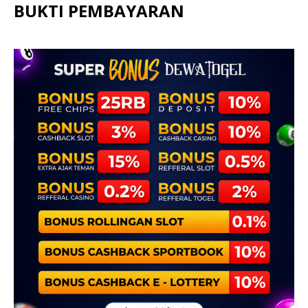
BUKTI PEMBAYARAN