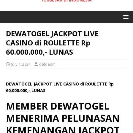
DEWATOGEL JACKPOT LIVE
CASINO di ROULETTE Rp
60.000.000,- LUNAS
July 1, 2024
detoadm
DEWATOGEL JACKPOT
LIVE CASINO di ROULETTE
Rp
60.000.000,- LUNAS
MEMBER DEWATOGEL
MENERIMA PELUNASAN
KEMENANGAN JACKPOT