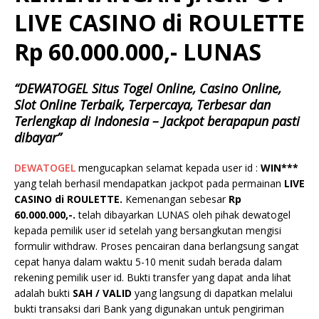
LIVE CASINO di ROULETTE
Rp 60.000.000,- LUNAS
“DEWATOGEL Situs Togel Online, Casino Online,
Slot Online Terbaik, Terpercaya, Terbesar dan
Terlengkap di Indonesia – Jackpot berapapun pasti
dibayar”
DEWATOGEL
mengucapkan selamat kepada user id :
WIN***
yang telah berhasil mendapatkan jackpot pada permainan
LIVE
CASINO di ROULETTE.
Kemenangan sebesar
Rp
60.000.000,-.
telah dibayarkan LUNAS oleh pihak dewatogel
kepada pemilik user id setelah yang bersangkutan mengisi
formulir withdraw. Proses pencairan dana berlangsung sangat
cepat hanya dalam waktu 5-10 menit sudah berada dalam
rekening pemilik user id. Bukti transfer yang dapat anda lihat
adalah bukti
SAH / VALID
yang langsung di dapatkan melalui
bukti transaksi dari Bank yang digunakan untuk pengiriman