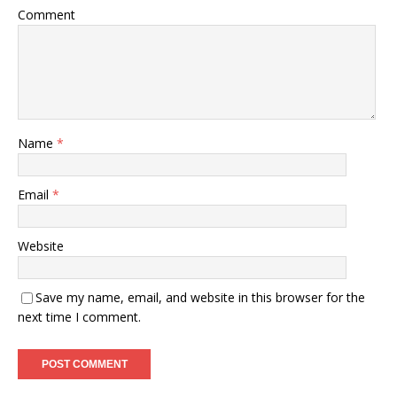
Comment
Name
*
Email
*
Website
Save my name, email, and website in this browser for the
next time I comment.