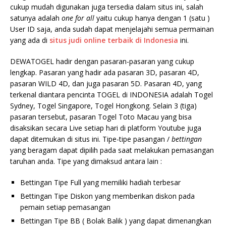
cukup mudah digunakan juga tersedia dalam situs ini, salah
satunya adalah
one for all
yaitu cukup hanya dengan 1 (satu )
User ID saja, anda sudah dapat menjelajahi semua permainan
yang ada di
situs judi online terbaik di Indonesia
ini.
DEWATOGEL hadir dengan pasaran-pasaran yang cukup
lengkap. Pasaran yang hadir ada pasaran 3D, pasaran 4D,
pasaran WILD 4D, dan juga pasaran 5D. Pasaran 4D, yang
terkenal diantara pencinta TOGEL di INDONESIA adalah Togel
Sydney, Togel Singapore, Togel Hongkong. Selain 3 (tiga)
pasaran tersebut, pasaran Togel Toto Macau yang bisa
disaksikan secara Live setiap hari di platform Youtube juga
dapat ditemukan di situs ini. Tipe-tipe pasangan /
bettingan
yang beragam dapat dipilih pada saat melakukan pemasangan
taruhan anda. Tipe yang dimaksud antara lain :
Bettingan Tipe Full yang memiliki hadiah terbesar
Bettingan Tipe Diskon yang memberikan diskon pada
pemain setiap pemasangan
Bettingan Tipe BB ( Bolak Balik ) yang dapat dimenangkan