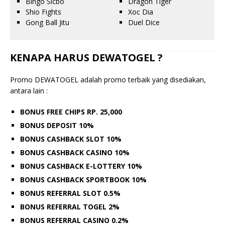
Bingo Sicbo
Dragon Tiger
Shio Fights
Xoc Dia
Gong Ball Jitu
Duel Dice
KENAPA HARUS DEWATOGEL ?
Promo DEWATOGEL adalah promo terbaik yang disediakan,
antara lain :
BONUS FREE CHIPS RP. 25,000
BONUS DEPOSIT 10%
BONUS CASHBACK SLOT 10%
BONUS CASHBACK CASINO 10%
BONUS CASHBACK E-LOTTERY 10%
BONUS CASHBACK SPORTBOOK 10%
BONUS REFERRAL SLOT 0.5%
BONUS REFERRAL TOGEL 2%
BONUS REFERRAL CASINO 0.2%