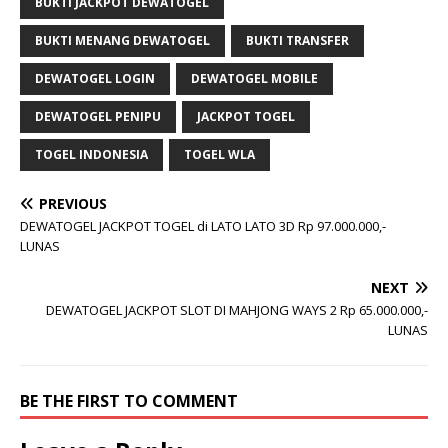
BUKTI JACKPOT DEWATOGEL
BUKTI MENANG DEWATOGEL
BUKTI TRANSFER
DEWATOGEL LOGIN
DEWATOGEL MOBILE
DEWATOGEL PENIPU
JACKPOT TOGEL
TOGEL INDONESIA
TOGEL WLA
PREVIOUS
DEWATOGEL JACKPOT TOGEL di LATO LATO 3D Rp 97.000.000,-
LUNAS
NEXT
DEWATOGEL JACKPOT SLOT DI MAHJONG WAYS 2 Rp 65.000.000,-
LUNAS
BE THE FIRST TO COMMENT