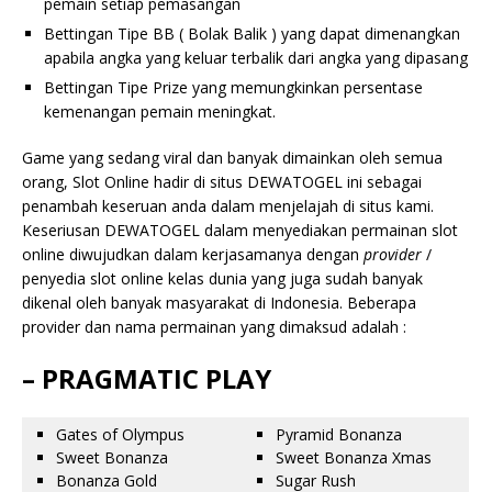
pemain setiap pemasangan
Bettingan Tipe BB ( Bolak Balik ) yang dapat dimenangkan
apabila angka yang keluar terbalik dari angka yang dipasang
Bettingan Tipe Prize yang memungkinkan persentase
kemenangan pemain meningkat.
Game yang sedang viral dan banyak dimainkan oleh semua
orang, Slot Online hadir di situs DEWATOGEL ini sebagai
penambah keseruan anda dalam menjelajah di situs kami.
Keseriusan DEWATOGEL dalam menyediakan permainan slot
online diwujudkan dalam kerjasamanya dengan
provider
/
penyedia slot online kelas dunia yang juga sudah banyak
dikenal oleh banyak masyarakat di Indonesia. Beberapa
provider dan nama permainan yang dimaksud adalah :
– PRAGMATIC PLAY
Gates of Olympus
Pyramid Bonanza
Sweet Bonanza
Sweet Bonanza Xmas
Bonanza Gold
Sugar Rush