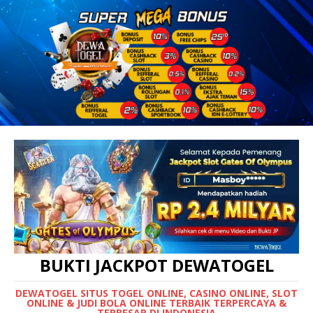
BUKTI JACKPOT DEWATOGEL
DEWATOGEL SITUS TOGEL ONLINE, CASINO ONLINE, SLOT
ONLINE & JUDI BOLA ONLINE TERBAIK TERPERCAYA &
TERBESAR DI INDONESIA