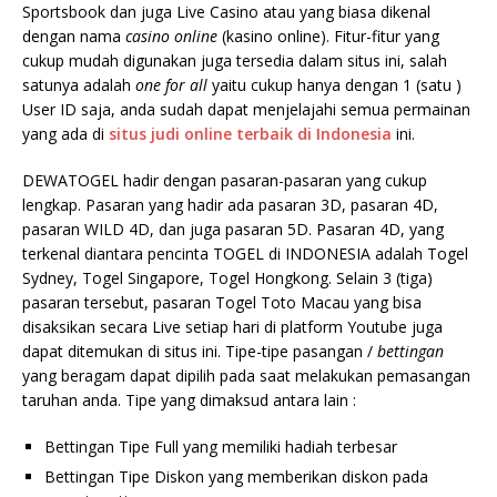
Sportsbook dan juga Live Casino atau yang biasa dikenal
dengan nama
casino online
(kasino online). Fitur-fitur yang
cukup mudah digunakan juga tersedia dalam situs ini, salah
satunya adalah
one for all
yaitu cukup hanya dengan 1 (satu )
User ID saja, anda sudah dapat menjelajahi semua permainan
yang ada di
situs judi online terbaik di Indonesia
ini.
DEWATOGEL hadir dengan pasaran-pasaran yang cukup
lengkap. Pasaran yang hadir ada pasaran 3D, pasaran 4D,
pasaran WILD 4D, dan juga pasaran 5D. Pasaran 4D, yang
terkenal diantara pencinta TOGEL di INDONESIA adalah Togel
Sydney, Togel Singapore, Togel Hongkong. Selain 3 (tiga)
pasaran tersebut, pasaran Togel Toto Macau yang bisa
disaksikan secara Live setiap hari di platform Youtube juga
dapat ditemukan di situs ini. Tipe-tipe pasangan /
bettingan
yang beragam dapat dipilih pada saat melakukan pemasangan
taruhan anda. Tipe yang dimaksud antara lain :
Bettingan Tipe Full yang memiliki hadiah terbesar
Bettingan Tipe Diskon yang memberikan diskon pada