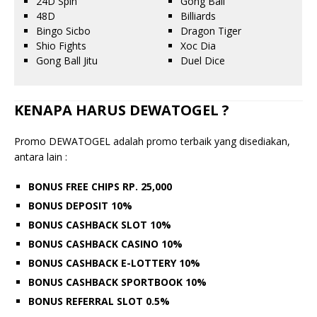
24D Spin
Gong Ball
48D
Billiards
Bingo Sicbo
Dragon Tiger
Shio Fights
Xoc Dia
Gong Ball Jitu
Duel Dice
KENAPA HARUS DEWATOGEL ?
Promo DEWATOGEL adalah promo terbaik yang disediakan,
antara lain :
BONUS FREE CHIPS RP. 25,000
BONUS DEPOSIT 10%
BONUS CASHBACK SLOT 10%
BONUS CASHBACK CASINO 10%
BONUS CASHBACK E-LOTTERY 10%
BONUS CASHBACK SPORTBOOK 10%
BONUS REFERRAL SLOT 0.5%