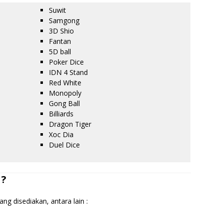
Suwit
Samgong
3D Shio
Fantan
5D ball
Poker Dice
IDN 4 Stand
Red White
Monopoly
Gong Ball
Billiards
Dragon Tiger
Xoc Dia
Duel Dice
 ?
 disediakan, antara lain :