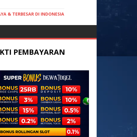
YA & TERBESAR DI INDONESIA
KTI PEMBAYARAN