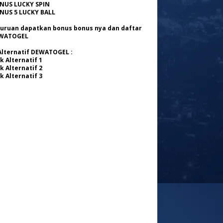
NUS LUCKY SPIN
NUS 5 LUCKY BALL
uruan dapatkan bonus bonus nya dan daftar
EWATOGEL
Alternatif
DEWATOGEL
:
k Alternatif 1
k Alternatif 2
k Alternatif 3