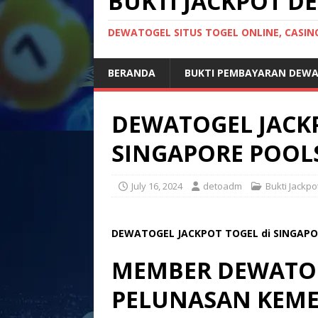
BUKTI JACKPOT D
DEWATOGEL SITUS TOGEL ONLINE, CASINO
BERANDA
BUKTI PEMBAYARAN DEW
DEWATOGEL JACKP
SINGAPORE POOLS 
July 16, 2024
detoadm
Bukti Jack
DEWATOGEL JACKPOT TOGEL di SINGAPOR
MEMBER DEWATO
PELUNASAN KEM