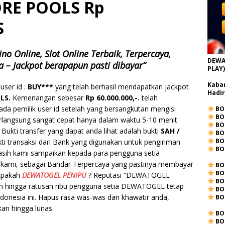
ORE POOLS Rp
S
no Online, Slot Online Terbaik, Terpercaya,
DEWA
a – Jackpot berapapun pasti dibayar”
PLAY)
Kaba
ser id :
BUY***
yang telah berhasil mendapatkan jackpot
Hadi
LS.
Kemenangan sebesar
Rp 60.000.000,-.
telah
da pemilik user id setelah yang bersangkutan mengisi
BON
BO
erlangsung sangat cepat hanya dalam waktu 5-10 menit
BO
 Bukti transfer yang dapat anda lihat adalah bukti
SAH /
BO
BO
ti transaksi dari Bank yang digunakan untuk pengiriman
BO
kasih kami sampaikan kepada para pengguna setia
ami, sebagai Bandar Terpercaya yang pastinya membayar
BO
BO
Apakah
DEWATOGEL PENIPU
? Reputasi “DEWATOGEL
BO
n hingga ratusan ribu pengguna setia DEWATOGEL tetap
BO
ndonesia ini. Hapus rasa was-was dan khawatir anda,
BO
an hingga lunas.
BO
BO