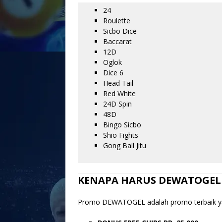
24
Roulette
Sicbo Dice
Baccarat
12D
Oglok
Dice 6
Head Tail
Red White
24D Spin
48D
Bingo Sicbo
Shio Fights
Gong Ball Jitu
KENAPA HARUS DEWATOGEL
Promo DEWATOGEL adalah promo terbaik yang