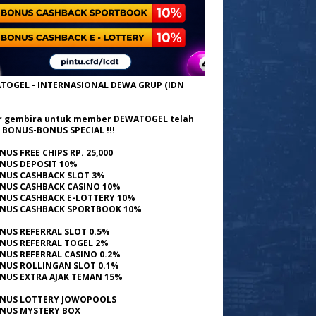
TOGEL - INTERNASIONAL DEWA GRUP (IDN
r gembira untuk member DEWATOGEL telah
r
BONUS-BONUS SPECIAL
!!!
US FREE CHIPS RP. 25,000
NUS DEPOSIT 10%
NUS CASHBACK SLOT 3%
NUS CASHBACK CASINO 10%
NUS CASHBACK E-LOTTERY 10%
NUS CASHBACK SPORTBOOK 10%
NUS REFERRAL SLOT 0.5%
NUS REFERRAL TOGEL 2%
NUS REFERRAL CASINO 0.2%
NUS ROLLINGAN SLOT 0.1%
NUS EXTRA AJAK TEMAN 15%
NUS LOTTERY JOWOPOOLS
NUS MYSTERY BOX