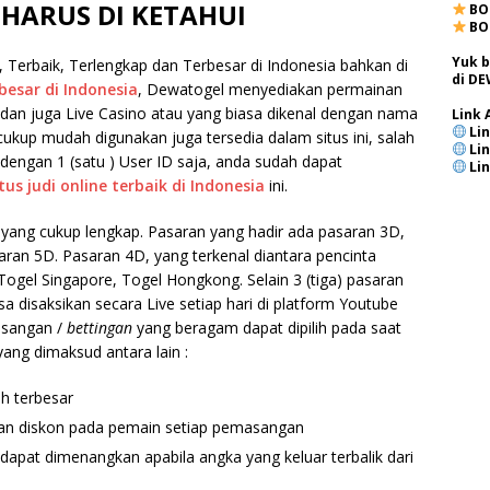
HARUS DI KETAHUI
BO
BO
Yuk b
, Terbaik, Terlengkap dan Terbesar di Indonesia bahkan di
di D
rbesar di Indonesia
, Dewatogel menyediakan permainan
k dan juga Live Casino atau yang biasa dikenal dengan nama
Link 
Lin
g cukup mudah digunakan juga tersedia dalam situs ini, salah
Lin
dengan 1 (satu ) User ID saja, anda sudah dapat
Lin
itus judi online terbaik di Indonesia
ini.
ang cukup lengkap. Pasaran yang hadir ada pasaran 3D,
ran 5D. Pasaran 4D, yang terkenal diantara pencinta
gel Singapore, Togel Hongkong. Selain 3 (tiga) pasaran
a disaksikan secara Live setiap hari di platform Youtube
pasangan /
bettingan
yang beragam dapat dipilih pada saat
ng dimaksud antara lain :
ah terbesar
an diskon pada pemain setiap pemasangan
 dapat dimenangkan apabila angka yang keluar terbalik dari