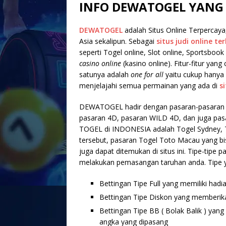
INFO DEWATOGEL YANG 
DEWATOGEL
adalah Situs Online Terpercaya
Asia sekalipun. Sebagai
situs judi online te
seperti Togel online, Slot online, Sportsboo
casino online
(kasino online). Fitur-fitur yan
satunya adalah
one for all
yaitu cukup hanya 
menjelajahi semua permainan yang ada di
s
DEWATOGEL hadir dengan pasaran-pasaran y
pasaran 4D, pasaran WILD 4D, dan juga pasa
TOGEL di INDONESIA adalah Togel Sydney, To
tersebut, pasaran Togel Toto Macau yang bis
juga dapat ditemukan di situs ini. Tipe-tipe 
melakukan pemasangan taruhan anda. Tipe ya
Bettingan Tipe Full yang memiliki hadi
Bettingan Tipe Diskon yang memberik
Bettingan Tipe BB ( Bolak Balik ) yang
angka yang dipasang