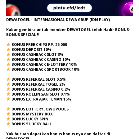
DEWATOGEL - INTERNASIONAL DEWA GRUP (IDN PLAY)
Kabar gembira untuk member DEWATOGEL telah Hadir
BONUS-
BONUS SPECIAL
!!!
BONUS FREE CHIPS RP. 25,000
BONUS DEPOSIT 10%
BONUS CASHBACK SLOT 3%
BONUS CASHBACK CASINO 10%
BONUS CASHBACK E-LOTTERY 10%
BONUS CASHBACK SPORTBOOK 10%
BONUS REFERRAL SLOT 0.5%
BONUS REFERRAL TOGEL 2%
BONUS REFERRAL CASINO 0.2%
BONUS ROLLINGAN SLOT 0.1%
BONUS EXTRA AJAK TEMAN 15%
BONUS LOTTERY JOWOPOOLS
BONUS MYSTERY BOX
BONUS LUCKY SPIN
BONUS 5 LUCKY BALL
Yuk buruan dapatkan bonus bonus nya dan daftar di
DEWATOGEL