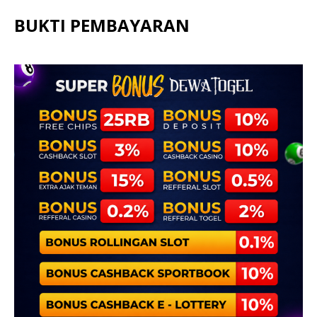
BUKTI PEMBAYARAN