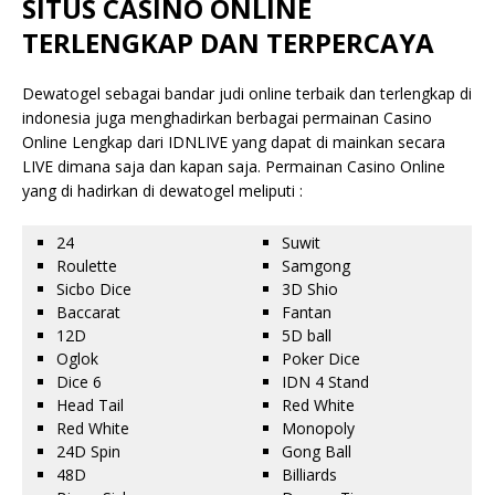
SITUS CASINO ONLINE
TERLENGKAP DAN TERPERCAYA
Dewatogel sebagai bandar judi online terbaik dan terlengkap di
indonesia juga menghadirkan berbagai permainan Casino
Online Lengkap dari IDNLIVE yang dapat di mainkan secara
LIVE dimana saja dan kapan saja. Permainan Casino Online
yang di hadirkan di dewatogel meliputi :
24
Suwit
Roulette
Samgong
Sicbo Dice
3D Shio
Baccarat
Fantan
12D
5D ball
Oglok
Poker Dice
Dice 6
IDN 4 Stand
Head Tail
Red White
Red White
Monopoly
24D Spin
Gong Ball
48D
Billiards