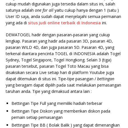
cukup mudah digunakan juga tersedia dalam situs ini, salah
satunya adalah
one for all
yaitu cukup hanya dengan 1 (satu )
User ID saja, anda sudah dapat menjelajahi semua permainan
yang ada di
situs judi online terbaik di Indonesia
ini.
DEWATOGEL hadir dengan pasaran-pasaran yang cukup
lengkap. Pasaran yang hadir ada pasaran 3D, pasaran 4D,
pasaran WILD 4D, dan juga pasaran 5D. Pasaran 4D, yang
terkenal diantara pencinta TOGEL di INDONESIA adalah Togel
Sydney, Togel Singapore, Togel Hongkong. Selain 3 (tiga)
pasaran tersebut, pasaran Togel Toto Macau yang bisa
disaksikan secara Live setiap hari di platform Youtube juga
dapat ditemukan di situs ini. Tipe-tipe pasangan /
bettingan
yang beragam dapat dipilih pada saat melakukan pemasangan
taruhan anda. Tipe yang dimaksud antara lain :
Bettingan Tipe Full yang memiliki hadiah terbesar
Bettingan Tipe Diskon yang memberikan diskon pada
pemain setiap pemasangan
Bettingan Tipe BB ( Bolak Balik ) yang dapat dimenangkan