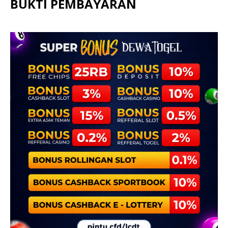
BUKTI PEMBAYARAN