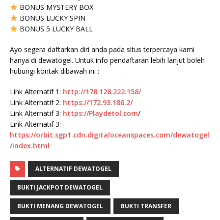
BONUS MYSTERY BOX
BONUS LUCKY SPIN
BONUS 5 LUCKY BALL
Ayo segera daftarkan diri anda pada situs terpercaya kami
hanya di dewatogel. Untuk info pendaftaran lebih lanjut boleh
hubungi kontak dibawah ini :
Link Alternatif 1:
http://178.128.222.158/
Link Alternatif 2:
https://172.93.186.2/
Link Alternatif 3:
https://
Playdetol.com
/
Link Alternatif 3:
https://orbit.sgp1.cdn.digitaloceanspaces.com/dewatogel
/index.html
ALTERNATIF DEWATOGEL
BUKTI JACKPOT DEWATOGEL
BUKTI MENANG DEWATOGEL
BUKTI TRANSFER