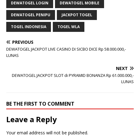
DEWATOGEL LOGIN
DEWATOGEL MOBILE
DEWATOGEL PENIPU
JACKPOT TOGEL
TOGEL INDONESIA
TOGEL WLA
PREVIOUS
DEWATOGEL JACKPOT LIVE CASINO DI SICBO DICE Rp 58.000.000,-
LUNAS
NEXT
DEWATOGEL JACKPOT SLOT di PYRAMID BONANZA Rp 61.000.000,-
LUNAS
BE THE FIRST TO COMMENT
Leave a Reply
Your email address will not be published.