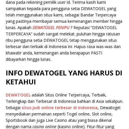
dana pada rekening pemilik user id. Terima kasih kami
sampaikan kepada para pengguna setia DEWATOGEL yang
telah menggunakan situs kami, sebagai Bandar Terpercaya
yang pastinya membayar semua kemenangan member hingga
lunas. Apakah
DEWATOGEL PENIPU
? Reputasi “DEWATOGEL
TERPERCAYA” sudah sangat melekat. puluhan hingga ratusan
ribu pengguna setia DEWATOGEL tetap menggunakan situs
terbesar dan terbaik di Indonesia ini. Hapus rasa was-was dan
khawatir anda, kemenangan anda berapapun PASTI
dibayarkan hingga lunas.
INFO DEWATOGEL YANG HARUS DI
KETAHUI
DEWATOGEL
adalah Situs Online Terpercaya, Terbaik,
Terlengkap dan Terbesar di Indonesia bahkan di Asia sekalipun.
Sebagai
situs judi online terbesar di Indonesia
, Dewatogel
menyediakan permainan seperti Togel online, Slot online,
Sportsbook dan juga Live Casino atau yang biasa dikenal
dengan nama
casino online
(kasino online). Fitur-fitur yang