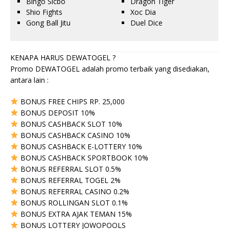
Bingo Sicbo
Dragon Tiger
Shio Fights
Xoc Dia
Gong Ball Jitu
Duel Dice
KENAPA HARUS DEWATOGEL ?
Promo DEWATOGEL adalah promo terbaik yang disediakan,
antara lain :
BONUS FREE CHIPS RP. 25,000
BONUS DEPOSIT 10%
BONUS CASHBACK SLOT 10%
BONUS CASHBACK CASINO 10%
BONUS CASHBACK E-LOTTERY 10%
BONUS CASHBACK SPORTBOOK 10%
BONUS REFERRAL SLOT 0.5%
BONUS REFERRAL TOGEL 2%
BONUS REFERRAL CASINO 0.2%
BONUS ROLLINGAN SLOT 0.1%
BONUS EXTRA AJAK TEMAN 15%
BONUS LOTTERY JOWOPOOLS