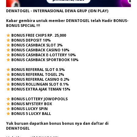
DEWATOGEL - INTERNASIONAL DEWA GRUP (IDN PLAY)
Kabar gembira untuk member DEWATOGEL telah Hadir
BONUS-
BONUS SPECIAL
!!!
BONUS FREE CHIPS RP. 25,000
BONUS DEPOSIT 10%
BONUS CASHBACK SLOT 3%
BONUS CASHBACK CASINO 10%
BONUS CASHBACK E-LOTTERY 10%
BONUS CASHBACK SPORTBOOK 10%
BONUS REFERRAL SLOT 0.5%
BONUS REFERRAL TOGEL 2%
BONUS REFERRAL CASINO 0.2%
BONUS ROLLINGAN SLOT 0.1%
BONUS EXTRA AJAK TEMAN 15%
BONUS LOTTERY JOWOPOOLS
BONUS MYSTERY BOX
BONUS LUCKY SPIN
BONUS 5 LUCKY BALL
Yuk buruan dapatkan bonus bonus nya dan daftar di
DEWATOGEL