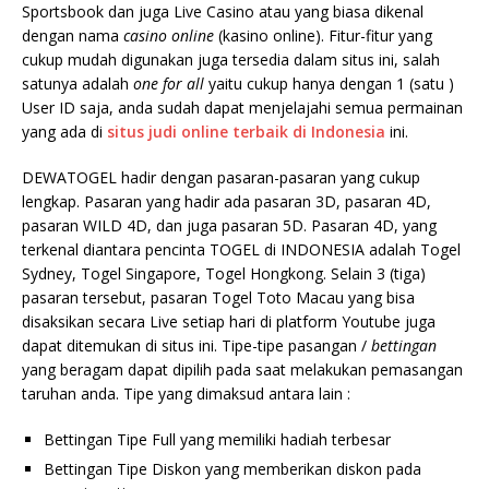
Sportsbook dan juga Live Casino atau yang biasa dikenal
dengan nama
casino online
(kasino online). Fitur-fitur yang
cukup mudah digunakan juga tersedia dalam situs ini, salah
satunya adalah
one for all
yaitu cukup hanya dengan 1 (satu )
User ID saja, anda sudah dapat menjelajahi semua permainan
yang ada di
situs judi online terbaik di Indonesia
ini.
DEWATOGEL hadir dengan pasaran-pasaran yang cukup
lengkap. Pasaran yang hadir ada pasaran 3D, pasaran 4D,
pasaran WILD 4D, dan juga pasaran 5D. Pasaran 4D, yang
terkenal diantara pencinta TOGEL di INDONESIA adalah Togel
Sydney, Togel Singapore, Togel Hongkong. Selain 3 (tiga)
pasaran tersebut, pasaran Togel Toto Macau yang bisa
disaksikan secara Live setiap hari di platform Youtube juga
dapat ditemukan di situs ini. Tipe-tipe pasangan /
bettingan
yang beragam dapat dipilih pada saat melakukan pemasangan
taruhan anda. Tipe yang dimaksud antara lain :
Bettingan Tipe Full yang memiliki hadiah terbesar
Bettingan Tipe Diskon yang memberikan diskon pada