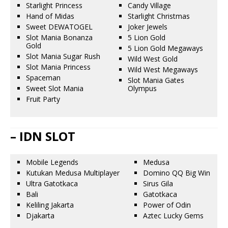
Starlight Princess
Candy Village
Hand of Midas
Starlight Christmas
Sweet DEWATOGEL
Joker Jewels
Slot Mania Bonanza
5 Lion Gold
Gold
5 Lion Gold Megaways
Slot Mania Sugar Rush
Wild West Gold
Slot Mania Princess
Wild West Megaways
Spaceman
Slot Mania Gates
Sweet Slot Mania
Olympus
Fruit Party
– IDN SLOT
Mobile Legends
Medusa
Kutukan Medusa Multiplayer
Domino QQ Big Win
Ultra Gatotkaca
Sirus Gila
Bali
Gatotkaca
Keliling Jakarta
Power of Odin
Djakarta
Aztec Lucky Gems