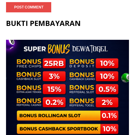
BUKTI PEMBAYARAN