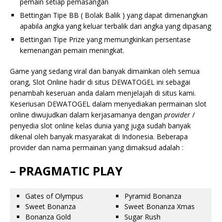
pemain setiap pemasangan
Bettingan Tipe BB ( Bolak Balik ) yang dapat dimenangkan
apabila angka yang keluar terbalik dari angka yang dipasang
Bettingan Tipe Prize yang memungkinkan persentase
kemenangan pemain meningkat.
Game yang sedang viral dan banyak dimainkan oleh semua
orang, Slot Online hadir di situs DEWATOGEL ini sebagai
penambah keseruan anda dalam menjelajah di situs kami.
Keseriusan DEWATOGEL dalam menyediakan permainan slot
online diwujudkan dalam kerjasamanya dengan
provider
/
penyedia slot online kelas dunia yang juga sudah banyak
dikenal oleh banyak masyarakat di Indonesia. Beberapa
provider dan nama permainan yang dimaksud adalah :
– PRAGMATIC PLAY
Gates of Olympus
Pyramid Bonanza
Sweet Bonanza
Sweet Bonanza Xmas
Bonanza Gold
Sugar Rush