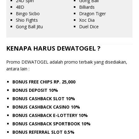
24D Spin
Gong Ball
48D
Billiards
Bingo Sicbo
Dragon Tiger
Shio Fights
Xoc Dia
Gong Ball Jitu
Duel Dice
KENAPA HARUS DEWATOGEL ?
Promo DEWATOGEL adalah promo terbaik yang disediakan,
antara lain :
BONUS FREE CHIPS RP. 25,000
BONUS DEPOSIT 10%
BONUS CASHBACK SLOT 10%
BONUS CASHBACK CASINO 10%
BONUS CASHBACK E-LOTTERY 10%
BONUS CASHBACK SPORTBOOK 10%
BONUS REFERRAL SLOT 0.5%