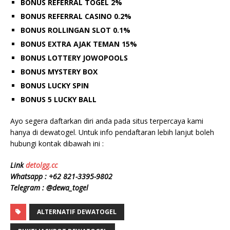
BONUS REFERRAL TOGEL 2%
BONUS REFERRAL CASINO 0.2%
BONUS ROLLINGAN SLOT 0.1%
BONUS EXTRA AJAK TEMAN 15%
BONUS LOTTERY JOWOPOOLS
BONUS MYSTERY BOX
BONUS LUCKY SPIN
BONUS 5 LUCKY BALL
Ayo segera daftarkan diri anda pada situs terpercaya kami
hanya di dewatogel. Untuk info pendaftaran lebih lanjut boleh
hubungi kontak dibawah ini :
Link
detolgg.cc
Whatsapp :
+62 8
21-3395-9802
Telegram : @dewa_togel
ALTERNATIF DEWATOGEL