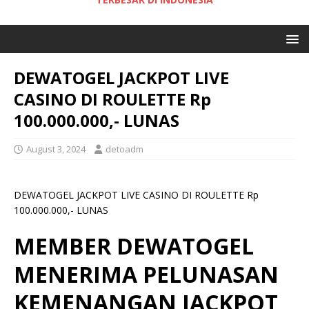
DEWATOGEL JACKPOT LIVE
CASINO DI ROULETTE Rp
100.000.000,- LUNAS
August 3, 2024
detoadm
DEWATOGEL JACKPOT LIVE CASINO DI ROULETTE Rp
100.000.000,- LUNAS
MEMBER DEWATOGEL
MENERIMA PELUNASAN
KEMENANGAN JACKPOT