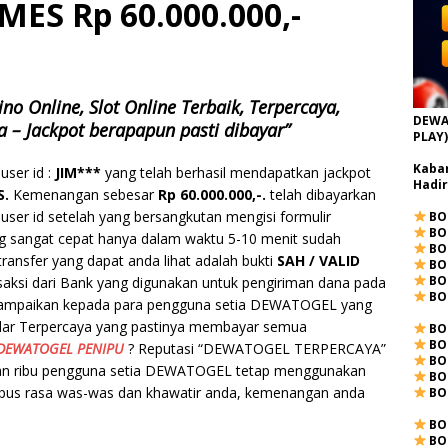
ES Rp 60.000.000,-
no Online, Slot Online Terbaik, Terpercaya,
DEWA
a – Jackpot berapapun pasti dibayar”
PLAY)
Kaba
ser id :
JIM***
yang telah berhasil mendapatkan jackpot
Hadi
S.
Kemenangan sebesar
Rp 60.000.000,-.
telah dibayarkan
ser id setelah yang bersangkutan mengisi formulir
BON
BO
ng sangat cepat hanya dalam waktu 5-10 menit sudah
BO
transfer yang dapat anda lihat adalah bukti
SAH / VALID
BO
BO
nsaksi dari Bank yang digunakan untuk pengiriman dana pada
BO
mi sampaikan kepada para pengguna setia DEWATOGEL yang
ndar Terpercaya yang pastinya membayar semua
BO
BO
DEWATOGEL PENIPU
? Reputasi “DEWATOGEL TERPERCAYA”
BO
usan ribu pengguna setia DEWATOGEL tetap menggunakan
BO
. Hapus rasa was-was dan khawatir anda, kemenangan anda
BO
BO
BO