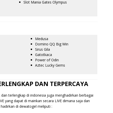
Slot Mania Gates Olympus
Medusa
Domino QQ Big Win
Sirus Gila
Gatotkaca
Power of Odin
Aztec Lucky Gems
TERLENGKAP DAN TERPERCAYA
k dan terlengkap di indonesia juga menghadirkan berbagai
VE yang dapat di mainkan secara LIVE dimana saja dan
hadirkan di dewatogel meliputi :