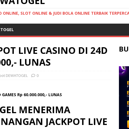
EWATOGEL
 ONLINE, SLOT ONLINE & JUDI BOLA ONLINE TERBAIK TERPERCA
ATOGEL
OT LIVE CASINO DI 24D
BU
000,- LUNAS
ckpot DEWATOGEL
0
 GAMES Rp 60.000.000,- LUNAS
GEL MENERIMA
NANGAN JACKPOT LIVE