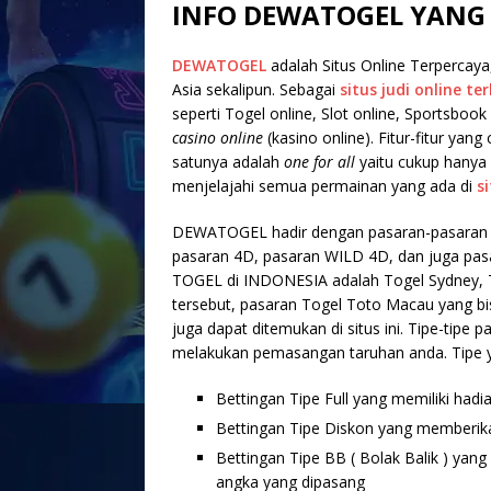
INFO DEWATOGEL YANG 
DEWATOGEL
adalah Situs Online Terpercaya
Asia sekalipun. Sebagai
situs jud
i
online ter
seperti Togel online, Slot online, Sportsboo
casino online
(kasino online). Fitur-fitur yan
satunya adalah
one for all
yaitu cukup hanya 
menjelajahi semua permainan yang ada di
s
DEWATOGEL hadir dengan pasaran-pasaran y
pasaran 4D, pasaran WILD 4D, dan juga pasa
TOGEL di INDONESIA adalah Togel Sydney, To
tersebut, pasaran Togel Toto Macau yang bis
juga dapat ditemukan di situs ini. Tipe-tipe 
melakukan pemasangan taruhan anda. Tipe ya
Bettingan Tipe Full yang memiliki hadi
Bettingan Tipe Diskon yang memberik
Bettingan Tipe BB ( Bolak Balik ) yang
angka yang dipasang