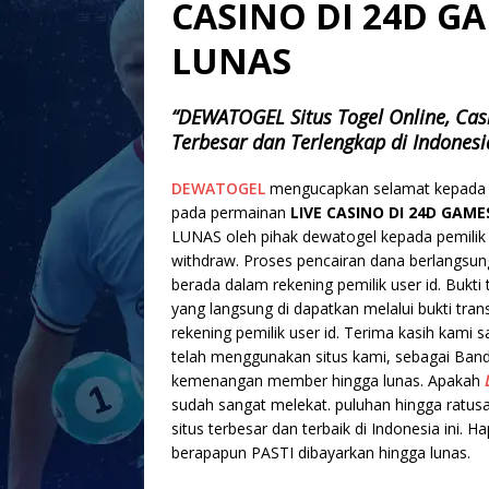
CASINO DI 24D GAM
LUNAS
“DEWATOGEL Situs Togel Online, Casi
Terbesar dan Terlengkap di Indonesi
DEWATOGEL
mengucapkan selamat kepada u
pada permainan
LIVE CASINO DI 24D GAME
LUNAS oleh pihak dewatogel kepada pemilik u
withdraw. Proses pencairan dana berlangsu
berada dalam rekening pemilik user id. Bukti 
yang langsung di dapatkan melalui bukti tra
rekening pemilik user id. Terima kasih ka
telah menggunakan situs kami, sebagai Ba
kemenangan member hingga lunas. Apakah
sudah sangat melekat. puluhan hingga rat
situs terbesar dan terbaik di Indonesia ini
berapapun PASTI dibayarkan hingga lunas.