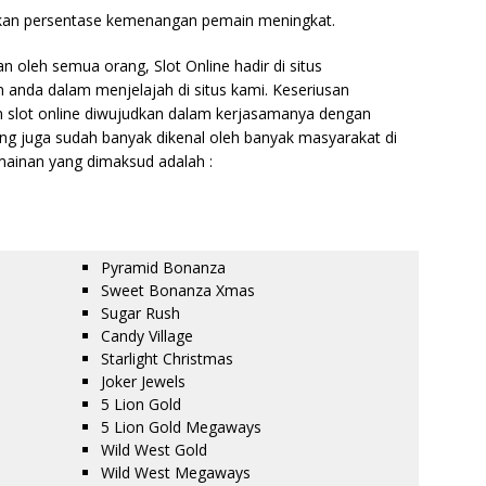
nkan persentase kemenangan pemain meningkat.
 oleh semua orang, Slot Online hadir di situs
nda dalam menjelajah di situs kami. Keseriusan
lot online diwujudkan dalam kerjasamanya dengan
yang juga sudah banyak dikenal oleh banyak masyarakat di
mainan yang dimaksud adalah :
Pyramid Bonanza
Sweet Bonanza Xmas
Sugar Rush
Candy Village
Starlight Christmas
Joker Jewels
5 Lion Gold
5 Lion Gold Megaways
Wild West Gold
Wild West Megaways