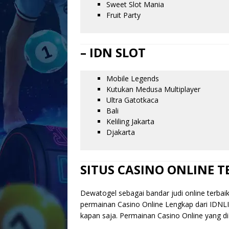
Sweet Slot Mania
Fruit Party
– IDN SLOT
Mobile Legends
Kutukan Medusa Multiplayer
Ultra Gatotkaca
Bali
Keliling Jakarta
Djakarta
SITUS CASINO ONLINE 
Dewatogel sebagai bandar judi online terbai
permainan Casino Online Lengkap dari IDNLI
kapan saja. Permainan Casino Online yang di 