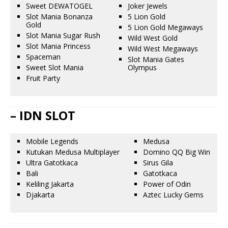
Sweet DEWATOGEL
Joker Jewels
Slot Mania Bonanza
5 Lion Gold
Gold
5 Lion Gold Megaways
Slot Mania Sugar Rush
Wild West Gold
Slot Mania Princess
Wild West Megaways
Spaceman
Slot Mania Gates
Sweet Slot Mania
Olympus
Fruit Party
– IDN SLOT
Mobile Legends
Medusa
Kutukan Medusa Multiplayer
Domino QQ Big Win
Ultra Gatotkaca
Sirus Gila
Bali
Gatotkaca
Keliling Jakarta
Power of Odin
Djakarta
Aztec Lucky Gems