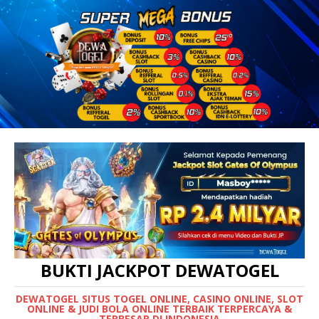
BUKTI JACKPOT DEWATOGEL
DEWATOGEL SITUS TOGEL ONLINE, CASINO ONLINE, SLOT
ONLINE & JUDI BOLA ONLINE TERBAIK TERPERCAYA &
TERBESAR DI INDONESIA