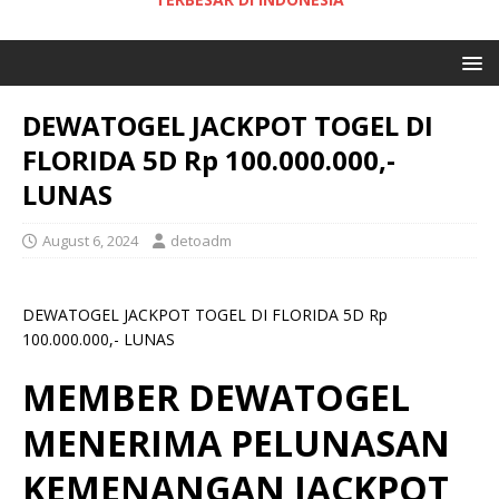
DEWATOGEL JACKPOT TOGEL DI
FLORIDA 5D Rp 100.000.000,-
LUNAS
August 6, 2024
detoadm
DEWATOGEL JACKPOT TOGEL DI FLORIDA 5D Rp
100.000.000,- LUNAS
MEMBER DEWATOGEL
MENERIMA PELUNASAN
KEMENANGAN JACKPOT