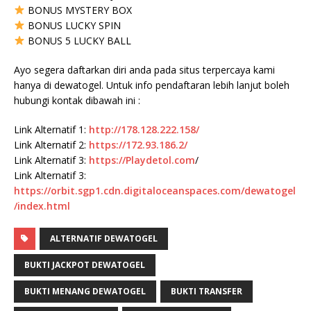
BONUS MYSTERY BOX
BONUS LUCKY SPIN
BONUS 5 LUCKY BALL
Ayo segera daftarkan diri anda pada situs terpercaya kami
hanya di dewatogel. Untuk info pendaftaran lebih lanjut boleh
hubungi kontak dibawah ini :
Link Alternatif 1:
http://178.128.222.158/
Link Alternatif 2:
https://172.93.186.2/
Link Alternatif 3:
https://
Playdetol.com
/
Link Alternatif 3:
https://orbit.sgp1.cdn.digitaloceanspaces.com/dewatogel
/index.html
ALTERNATIF DEWATOGEL
BUKTI JACKPOT DEWATOGEL
BUKTI MENANG DEWATOGEL
BUKTI TRANSFER