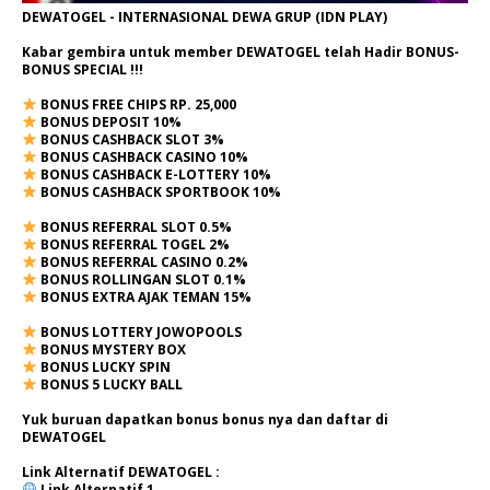
DEWATOGEL - INTERNASIONAL DEWA GRUP (IDN PLAY)
Kabar gembira untuk member DEWATOGEL telah Hadir
BONUS-
BONUS SPECIAL
!!!
BONUS FREE CHIPS RP. 25,000
BONUS DEPOSIT 10%
BONUS CASHBACK SLOT 3%
BONUS CASHBACK CASINO 10%
BONUS CASHBACK E-LOTTERY 10%
BONUS CASHBACK SPORTBOOK 10%
BONUS REFERRAL SLOT 0.5%
BONUS REFERRAL TOGEL 2%
BONUS REFERRAL CASINO 0.2%
BONUS ROLLINGAN SLOT 0.1%
BONUS EXTRA AJAK TEMAN 15%
BONUS LOTTERY JOWOPOOLS
BONUS MYSTERY BOX
BONUS LUCKY SPIN
BONUS 5 LUCKY BALL
Yuk buruan dapatkan bonus bonus nya dan daftar di
DEWATOGEL
Link Alternatif
DEWATOGEL
:
Link Alternatif 1