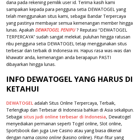
dana pada rekening pemilik user id. Terima kasih kami
sampaikan kepada para pengguna setia DEWATOGEL yang
telah menggunakan situs kami, sebagai Bandar Terpercaya
yang pastinya membayar semua kemenangan member hingga
lunas. Apakah
DEWATOGEL PENIPU
? Reputasi “DEWATOGEL
TERPERCAYA” sudah sangat melekat. puluhan hingga ratusan
ribu pengguna setia DEWATOGEL tetap menggunakan situs
terbesar dan terbaik di Indonesia ini. Hapus rasa was-was dan
khawatir anda, kemenangan anda berapapun PASTI
dibayarkan hingga lunas.
INFO DEWATOGEL YANG HARUS DI
KETAHUI
DEWATOGEL
adalah Situs Online Terpercaya, Terbaik,
Terlengkap dan Terbesar di Indonesia bahkan di Asia sekalipun.
Sebagai
situs judi online terbesar di Indonesia
, Dewatogel
menyediakan permainan seperti Togel online, Slot online,
Sportsbook dan juga Live Casino atau yang biasa dikenal
dengan nama
casino online
(kasino online). Fitur-fitur yang