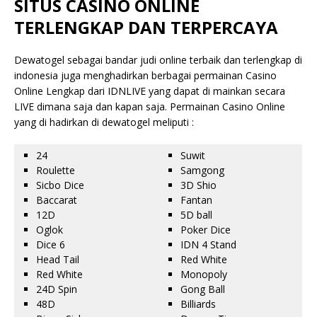
SITUS CASINO ONLINE
TERLENGKAP DAN TERPERCAYA
Dewatogel sebagai bandar judi online terbaik dan terlengkap di
indonesia juga menghadirkan berbagai permainan Casino
Online Lengkap dari IDNLIVE yang dapat di mainkan secara
LIVE dimana saja dan kapan saja. Permainan Casino Online
yang di hadirkan di dewatogel meliputi :
24
Suwit
Roulette
Samgong
Sicbo Dice
3D Shio
Baccarat
Fantan
12D
5D ball
Oglok
Poker Dice
Dice 6
IDN 4 Stand
Head Tail
Red White
Red White
Monopoly
24D Spin
Gong Ball
48D
Billiards