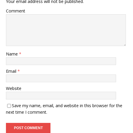
Your email address will not be published.
Comment
Name
*
Email
*
Website
Save my name, email, and website in this browser for the
next time I comment.