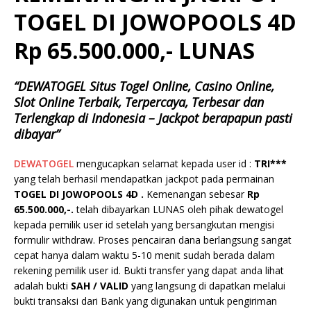
TOGEL DI JOWOPOOLS 4D
Rp 65.500.000,- LUNAS
“DEWATOGEL Situs Togel Online, Casino Online,
Slot Online Terbaik, Terpercaya, Terbesar dan
Terlengkap di Indonesia – Jackpot berapapun pasti
dibayar”
DEWATOGEL
mengucapkan selamat kepada user id :
TRI***
yang telah berhasil mendapatkan jackpot pada permainan
TOGEL DI JOWOPOOLS 4D .
Kemenangan sebesar
Rp
65.500.000,-.
telah dibayarkan LUNAS oleh pihak dewatogel
kepada pemilik user id setelah yang bersangkutan mengisi
formulir withdraw. Proses pencairan dana berlangsung sangat
cepat hanya dalam waktu 5-10 menit sudah berada dalam
rekening pemilik user id. Bukti transfer yang dapat anda lihat
adalah bukti
SAH / VALID
yang langsung di dapatkan melalui
bukti transaksi dari Bank yang digunakan untuk pengiriman