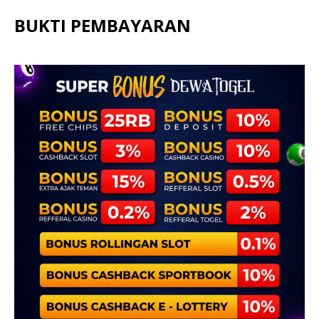
BUKTI PEMBAYARAN