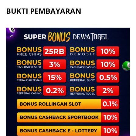
BUKTI PEMBAYARAN