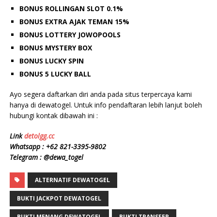
BONUS ROLLINGAN SLOT 0.1%
BONUS EXTRA AJAK TEMAN 15%
BONUS LOTTERY JOWOPOOLS
BONUS MYSTERY BOX
BONUS LUCKY SPIN
BONUS 5 LUCKY BALL
Ayo segera daftarkan diri anda pada situs terpercaya kami
hanya di dewatogel. Untuk info pendaftaran lebih lanjut boleh
hubungi kontak dibawah ini :
Link
detolgg.cc
Whatsapp :
+62 8
21-3395-9802
Telegram : @dewa_togel
ALTERNATIF DEWATOGEL
BUKTI JACKPOT DEWATOGEL
BUKTI MENANG DEWATOGEL
BUKTI TRANSFER