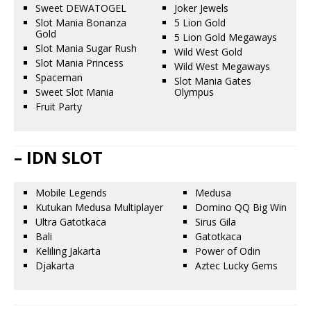
Sweet DEWATOGEL
Joker Jewels
Slot Mania Bonanza
5 Lion Gold
Gold
5 Lion Gold Megaways
Slot Mania Sugar Rush
Wild West Gold
Slot Mania Princess
Wild West Megaways
Spaceman
Slot Mania Gates
Sweet Slot Mania
Olympus
Fruit Party
– IDN SLOT
Mobile Legends
Medusa
Kutukan Medusa Multiplayer
Domino QQ Big Win
Ultra Gatotkaca
Sirus Gila
Bali
Gatotkaca
Keliling Jakarta
Power of Odin
Djakarta
Aztec Lucky Gems