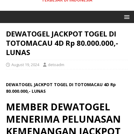
DEWATOGEL JACKPOT TOGEL DI
TOTOMACAU 4D Rp 80.000.000,-
LUNAS
August 19, 2024
detoadm
DEWATOGEL JACKPOT TOGEL DI TOTOMACAU 4D Rp
80.000.000,- LUNAS
MEMBER DEWATOGEL
MENERIMA PELUNASAN
KEMENANGAN JACKPOT