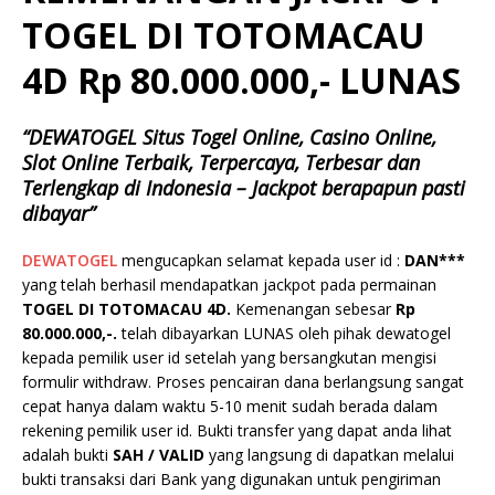
TOGEL DI TOTOMACAU
4D Rp 80.000.000,- LUNAS
“DEWATOGEL Situs Togel Online, Casino Online,
Slot Online Terbaik, Terpercaya, Terbesar dan
Terlengkap di Indonesia – Jackpot berapapun pasti
dibayar”
DEWATOGEL
mengucapkan selamat kepada user id :
DAN***
yang telah berhasil mendapatkan jackpot pada permainan
TOGEL DI TOTOMACAU 4D.
Kemenangan sebesar
Rp
80.000.000,-.
telah dibayarkan LUNAS oleh pihak dewatogel
kepada pemilik user id setelah yang bersangkutan mengisi
formulir withdraw. Proses pencairan dana berlangsung sangat
cepat hanya dalam waktu 5-10 menit sudah berada dalam
rekening pemilik user id. Bukti transfer yang dapat anda lihat
adalah bukti
SAH / VALID
yang langsung di dapatkan melalui
bukti transaksi dari Bank yang digunakan untuk pengiriman