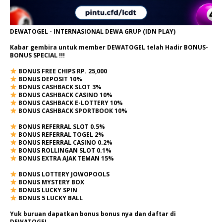
DEWATOGEL - INTERNASIONAL DEWA GRUP (IDN PLAY)
Kabar gembira untuk member DEWATOGEL telah Hadir
BONUS-
BONUS SPECIAL
!!!
BONUS FREE CHIPS RP. 25,000
BONUS DEPOSIT 10%
BONUS CASHBACK SLOT 3%
BONUS CASHBACK CASINO 10%
BONUS CASHBACK E-LOTTERY 10%
BONUS CASHBACK SPORTBOOK 10%
BONUS REFERRAL SLOT 0.5%
BONUS REFERRAL TOGEL 2%
BONUS REFERRAL CASINO 0.2%
BONUS ROLLINGAN SLOT 0.1%
BONUS EXTRA AJAK TEMAN 15%
BONUS LOTTERY JOWOPOOLS
BONUS MYSTERY BOX
BONUS LUCKY SPIN
BONUS 5 LUCKY BALL
Yuk buruan dapatkan bonus bonus nya dan daftar di
DEWATOGEL