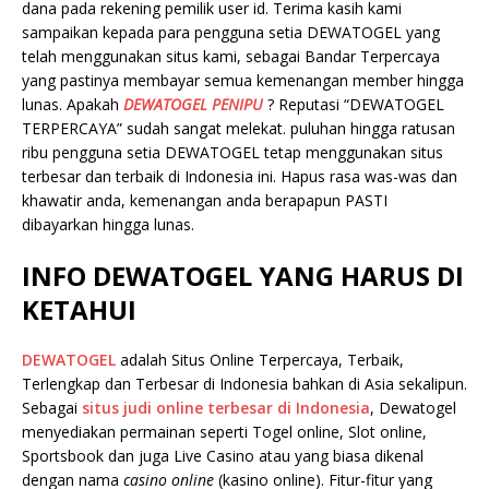
dana pada rekening pemilik user id. Terima kasih kami
sampaikan kepada para pengguna setia DEWATOGEL yang
telah menggunakan situs kami, sebagai Bandar Terpercaya
yang pastinya membayar semua kemenangan member hingga
lunas. Apakah
DEWATOGEL PENIPU
? Reputasi “DEWATOGEL
TERPERCAYA” sudah sangat melekat. puluhan hingga ratusan
ribu pengguna setia DEWATOGEL tetap menggunakan situs
terbesar dan terbaik di Indonesia ini. Hapus rasa was-was dan
khawatir anda, kemenangan anda berapapun PASTI
dibayarkan hingga lunas.
INFO DEWATOGEL YANG HARUS DI
KETAHUI
DEWATOGEL
adalah Situs Online Terpercaya, Terbaik,
Terlengkap dan Terbesar di Indonesia bahkan di Asia sekalipun.
Sebagai
situs judi online terbesar di Indonesia
, Dewatogel
menyediakan permainan seperti Togel online, Slot online,
Sportsbook dan juga Live Casino atau yang biasa dikenal
dengan nama
casino online
(kasino online). Fitur-fitur yang