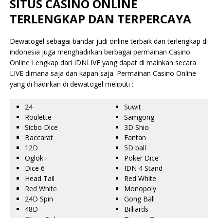
SITUS CASINO ONLINE
TERLENGKAP DAN TERPERCAYA
Dewatogel sebagai bandar judi online terbaik dan terlengkap di
indonesia juga menghadirkan berbagai permainan Casino
Online Lengkap dari IDNLIVE yang dapat di mainkan secara
LIVE dimana saja dan kapan saja. Permainan Casino Online
yang di hadirkan di dewatogel meliputi :
24
Suwit
Roulette
Samgong
Sicbo Dice
3D Shio
Baccarat
Fantan
12D
5D ball
Oglok
Poker Dice
Dice 6
IDN 4 Stand
Head Tail
Red White
Red White
Monopoly
24D Spin
Gong Ball
48D
Billiards