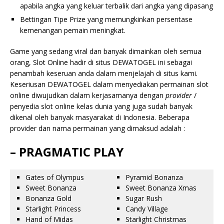
apabila angka yang keluar terbalik dari angka yang dipasang
Bettingan Tipe Prize yang memungkinkan persentase
kemenangan pemain meningkat.
Game yang sedang viral dan banyak dimainkan oleh semua
orang, Slot Online hadir di situs DEWATOGEL ini sebagai
penambah keseruan anda dalam menjelajah di situs kami.
Keseriusan DEWATOGEL dalam menyediakan permainan slot
online diwujudkan dalam kerjasamanya dengan
provider
/
penyedia slot online kelas dunia yang juga sudah banyak
dikenal oleh banyak masyarakat di Indonesia. Beberapa
provider dan nama permainan yang dimaksud adalah :
– PRAGMATIC PLAY
Gates of Olympus
Pyramid Bonanza
Sweet Bonanza
Sweet Bonanza Xmas
Bonanza Gold
Sugar Rush
Starlight Princess
Candy Village
Hand of Midas
Starlight Christmas