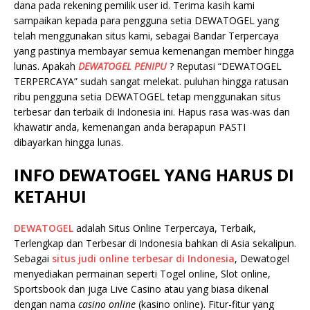
dana pada rekening pemilik user id. Terima kasih kami
sampaikan kepada para pengguna setia DEWATOGEL yang
telah menggunakan situs kami, sebagai Bandar Terpercaya
yang pastinya membayar semua kemenangan member hingga
lunas. Apakah
DEWATOGEL PENIPU
? Reputasi “DEWATOGEL
TERPERCAYA” sudah sangat melekat. puluhan hingga ratusan
ribu pengguna setia DEWATOGEL tetap menggunakan situs
terbesar dan terbaik di Indonesia ini. Hapus rasa was-was dan
khawatir anda, kemenangan anda berapapun PASTI
dibayarkan hingga lunas.
INFO DEWATOGEL YANG HARUS DI
KETAHUI
DEWATOGEL
adalah Situs Online Terpercaya, Terbaik,
Terlengkap dan Terbesar di Indonesia bahkan di Asia sekalipun.
Sebagai
situs judi online terbesar di Indonesia
, Dewatogel
menyediakan permainan seperti Togel online, Slot online,
Sportsbook dan juga Live Casino atau yang biasa dikenal
dengan nama
casino online
(kasino online). Fitur-fitur yang