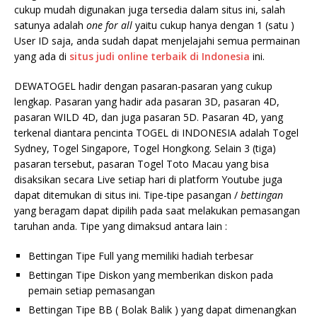
cukup mudah digunakan juga tersedia dalam situs ini, salah
satunya adalah
one for all
yaitu cukup hanya dengan 1 (satu )
User ID saja, anda sudah dapat menjelajahi semua permainan
yang ada di
situs judi online terbaik di Indonesia
ini.
DEWATOGEL hadir dengan pasaran-pasaran yang cukup
lengkap. Pasaran yang hadir ada pasaran 3D, pasaran 4D,
pasaran WILD 4D, dan juga pasaran 5D. Pasaran 4D, yang
terkenal diantara pencinta TOGEL di INDONESIA adalah Togel
Sydney, Togel Singapore, Togel Hongkong. Selain 3 (tiga)
pasaran tersebut, pasaran Togel Toto Macau yang bisa
disaksikan secara Live setiap hari di platform Youtube juga
dapat ditemukan di situs ini. Tipe-tipe pasangan /
bettingan
yang beragam dapat dipilih pada saat melakukan pemasangan
taruhan anda. Tipe yang dimaksud antara lain :
Bettingan Tipe Full yang memiliki hadiah terbesar
Bettingan Tipe Diskon yang memberikan diskon pada
pemain setiap pemasangan
Bettingan Tipe BB ( Bolak Balik ) yang dapat dimenangkan