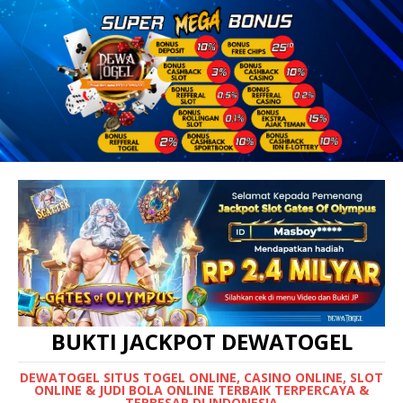
BUKTI JACKPOT DEWATOGEL
DEWATOGEL SITUS TOGEL ONLINE, CASINO ONLINE, SLOT
ONLINE & JUDI BOLA ONLINE TERBAIK TERPERCAYA &
TERBESAR DI INDONESIA