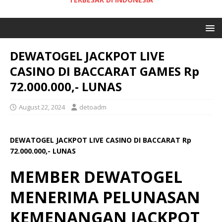
DEWATOGEL JACKPOT LIVE
CASINO DI BACCARAT GAMES Rp
72.000.000,- LUNAS
August 22, 2024
detoadm
DEWATOGEL JACKPOT LIVE CASINO DI BACCARAT Rp
72.000.000,- LUNAS
MEMBER DEWATOGEL
MENERIMA PELUNASAN
KEMENANGAN JACKPOT