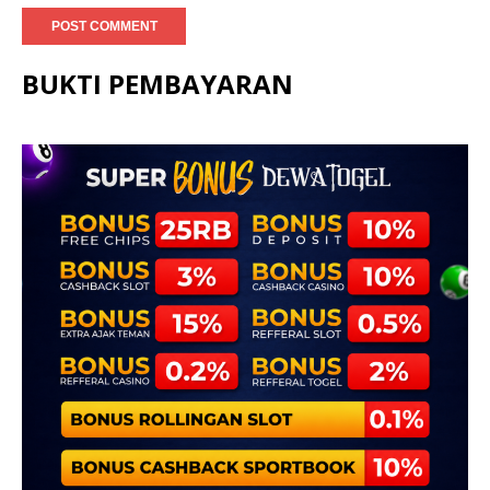
BUKTI PEMBAYARAN