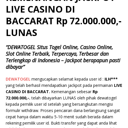
LIVE CASINO DI
BACCARAT Rp 72.000.000,-
LUNAS
“DEWATOGEL Situs Togel Online, Casino Online,
Slot Online Terbaik, Terpercaya, Terbesar dan
Terlengkap di Indonesia – Jackpot berapapun pasti
dibayar”
DEWATOGEL
mengucapkan selamat kepada user id :
ILH***
yang telah berhasil mendapatkan jackpot pada permainan
LIVE
CASINO DI BACCARAT.
Kemenangan sebesar
Rp
72.000.000,-.
telah dibayarkan LUNAS oleh pihak dewatogel
kepada pemilik user id setelah yang bersangkutan mengisi
formulir withdraw. Proses pencairan dana berlangsung sangat
cepat hanya dalam waktu 5-10 menit sudah berada dalam
rekening pemilik user id. Bukti transfer yang dapat anda lihat