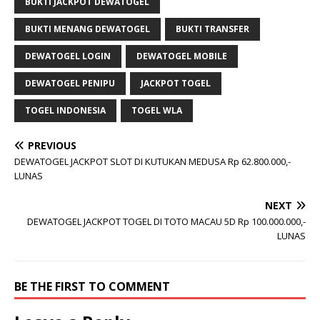
BUKTI JACKPOT DEWATOGEL
BUKTI MENANG DEWATOGEL
BUKTI TRANSFER
DEWATOGEL LOGIN
DEWATOGEL MOBILE
DEWATOGEL PENIPU
JACKPOT TOGEL
TOGEL INDONESIA
TOGEL WLA
PREVIOUS
DEWATOGEL JACKPOT SLOT DI KUTUKAN MEDUSA Rp 62.800.000,-
LUNAS
NEXT
DEWATOGEL JACKPOT TOGEL DI TOTO MACAU 5D Rp 100.000.000,-
LUNAS
BE THE FIRST TO COMMENT