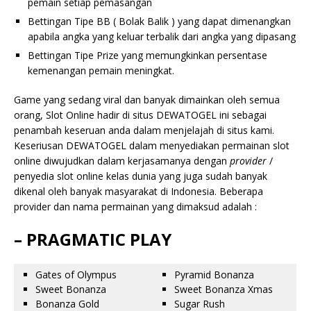
pemain setiap pemasangan
Bettingan Tipe BB ( Bolak Balik ) yang dapat dimenangkan
apabila angka yang keluar terbalik dari angka yang dipasang
Bettingan Tipe Prize yang memungkinkan persentase
kemenangan pemain meningkat.
Game yang sedang viral dan banyak dimainkan oleh semua
orang, Slot Online hadir di situs DEWATOGEL ini sebagai
penambah keseruan anda dalam menjelajah di situs kami.
Keseriusan DEWATOGEL dalam menyediakan permainan slot
online diwujudkan dalam kerjasamanya dengan
provider
/
penyedia slot online kelas dunia yang juga sudah banyak
dikenal oleh banyak masyarakat di Indonesia. Beberapa
provider dan nama permainan yang dimaksud adalah :
– PRAGMATIC PLAY
Gates of Olympus
Pyramid Bonanza
Sweet Bonanza
Sweet Bonanza Xmas
Bonanza Gold
Sugar Rush