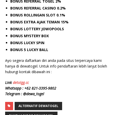
BONUS REFERRAL TOGEL 2%
BONUS REFERRAL CASINO 0.2%
BONUS ROLLINGAN SLOT 0.1%
BONUS EXTRA AJAK TEMAN 15%
BONUS LOTTERY JOWOPOOLS
BONUS MYSTERY BOX
BONUS LUCKY SPIN
BONUS 5 LUCKY BALL
Ayo segera daftarkan diri anda pada situs terpercaya kami
hanya di dewatogel. Untuk info pendaftaran lebih lanjut boleh
hubungi kontak dibawah ini :
Link
detolgg.cc
Whatsapp :
+62 8
21-3395-9802
Telegram : @dewa_togel
ALTERNATIF DEWATOGEL