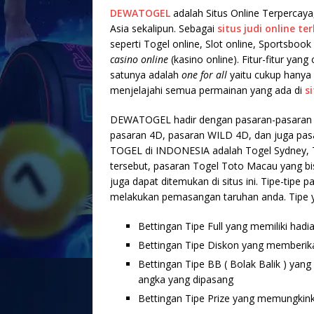
DEWATOGEL
adalah Situs Online Terpercaya
Asia sekalipun. Sebagai
situs judi online te
seperti Togel online, Slot online, Sportsboo
casino online
(kasino online). Fitur-fitur yan
satunya adalah
one for all
yaitu cukup hanya 
menjelajahi semua permainan yang ada di
s
DEWATOGEL hadir dengan pasaran-pasaran y
pasaran 4D, pasaran WILD 4D, dan juga pasa
TOGEL di INDONESIA adalah Togel Sydney, To
tersebut, pasaran Togel Toto Macau yang bis
juga dapat ditemukan di situs ini. Tipe-tipe 
melakukan pemasangan taruhan anda. Tipe ya
Bettingan Tipe Full yang memiliki hadi
Bettingan Tipe Diskon yang memberik
Bettingan Tipe BB ( Bolak Balik ) yang
angka yang dipasang
Bettingan Tipe Prize yang memungki