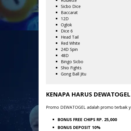
Roulette
Sicbo Dice
Baccarat
12D
Oglok
Dice 6
Head Tail
Red White
24D Spin
48D
Bingo Sicbo
Shio Fights
Gong Ball Jitu
KENAPA HARUS DEWATOGEL
Promo DEWATOGEL adalah promo terbaik yang
BONUS FREE CHIPS RP. 25,000
BONUS DEPOSIT 10%