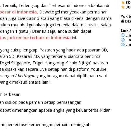
BO
, Terbaik, Terlengkap dan Terbesar di Indonesia bahkan di
BO
rbesar di Indonesia
, Dewatogel menyediakan permainan
Yuk b
k dan juga Live Casino atau yang biasa dikenal dengan nama
di D
g cukup mudah digunakan juga tersedia dalam situs ini, salah
Link 
dengan 1 (satu ) User ID saja, anda sudah dapat
Lin
itus judi online terbaik di Indonesia
ini.
Lin
Lin
ang cukup lengkap. Pasaran yang hadir ada pasaran 3D,
ran 5D. Pasaran 4D, yang terkenal diantara pencinta
gel Singapore, Togel Hongkong. Selain 3 (tiga) pasaran
a disaksikan secara Live setiap hari di platform Youtube
pasangan /
bettingan
yang beragam dapat dipilih pada saat
ng dimaksud antara lain :
ah terbesar
an diskon pada pemain setiap pemasangan
 dapat dimenangkan apabila angka yang keluar terbalik dari
nkan persentase kemenangan pemain meningkat.