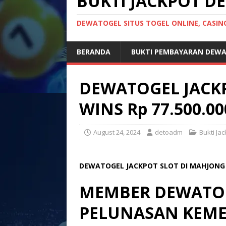
BUKTI JACKPOT D
DEWATOGEL SITUS TOGEL ONLINE, CASINO
BERANDA
BUKTI PEMBAYARAN DEW
DEWATOGEL JACK
WINS Rp 77.500.00
August 24, 2024
detoadm
Bukti J
DEWATOGEL JACKPOT SLOT DI MAHJONG W
MEMBER DEWATO
PELUNASAN KEME