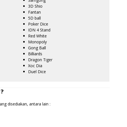
Samgong
3D Shio
Fantan
5D ball
Poker Dice
IDN 4 Stand
Red White
Monopoly
Gong Ball
Billiards
Dragon Tiger
Xoc Dia
Duel Dice
 ?
 disediakan, antara lain :