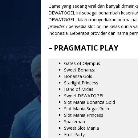
Game yang sedang viral dan banyak dimainkan
DEWATOGEL ini sebagai penambah keseruan a
DEWATOGEL dalam menyediakan permainan s
provider
/ penyedia slot online kelas dunia 
Indonesia. Beberapa provider dan nama per
– PRAGMATIC PLAY
Gates of Olympus
Sweet Bonanza
Bonanza Gold
Starlight Princess
Hand of Midas
Sweet DEWATOGEL
Slot Mania Bonanza Gold
Slot Mania Sugar Rush
Slot Mania Princess
Spaceman
Sweet Slot Mania
Fruit Party