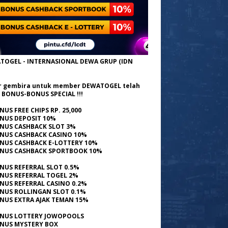
TOGEL - INTERNASIONAL DEWA GRUP (IDN
r gembira untuk member DEWATOGEL telah
r
BONUS-BONUS SPECIAL
!!!
US FREE CHIPS RP. 25,000
NUS DEPOSIT 10%
NUS CASHBACK SLOT 3%
NUS CASHBACK CASINO 10%
NUS CASHBACK E-LOTTERY 10%
NUS CASHBACK SPORTBOOK 10%
NUS REFERRAL SLOT 0.5%
NUS REFERRAL TOGEL 2%
NUS REFERRAL CASINO 0.2%
NUS ROLLINGAN SLOT 0.1%
NUS EXTRA AJAK TEMAN 15%
NUS LOTTERY JOWOPOOLS
NUS MYSTERY BOX