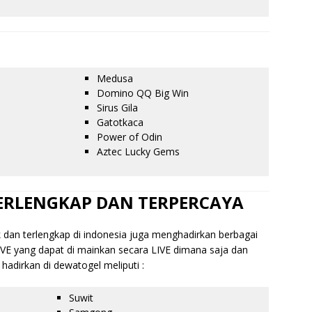
Medusa
Domino QQ Big Win
Sirus Gila
Gatotkaca
Power of Odin
Aztec Lucky Gems
TERLENGKAP DAN TERPERCAYA
k dan terlengkap di indonesia juga menghadirkan berbagai
VE yang dapat di mainkan secara LIVE dimana saja dan
hadirkan di dewatogel meliputi :
Suwit