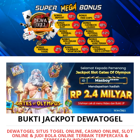
BUKTI JACKPOT DEWATOGEL
DEWATOGEL SITUS TOGEL ONLINE, CASINO ONLINE, SLOT
ONLINE & JUDI BOLA ONLINE TERBAIK TERPERCAYA &
TERBESAR DI INDONESIA