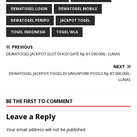
DEWATOGEL LOGIN
DEWATOGEL MOBILE
DEWATOGEL PENIPU
JACKPOT TOGEL
TOGEL INDONESIA
TOGEL WLA
PREVIOUS
DEWATOGEL JACKPOT SLOT DI KOI GATE Rp 61.500.000,- LUNAS
NEXT
DEWATOGEL JACKPOT TOGEL DI SINGAPORE POOLS Rp 87.000.000,-
LUNAS
BE THE FIRST TO COMMENT
Leave a Reply
Your email address will not be published.