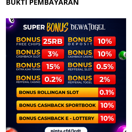
BUKTI PEMBAYARAN