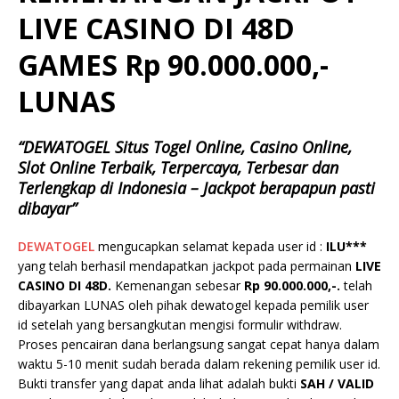
LIVE CASINO DI 48D
GAMES Rp 90.000.000,-
LUNAS
“DEWATOGEL Situs Togel Online, Casino Online,
Slot Online Terbaik, Terpercaya, Terbesar dan
Terlengkap di Indonesia – Jackpot berapapun pasti
dibayar”
DEWATOGEL
mengucapkan selamat kepada user id :
ILU***
yang telah berhasil mendapatkan jackpot pada permainan
LIVE
CASINO DI 48D.
Kemenangan sebesar
Rp 90.000.000,-.
telah
dibayarkan LUNAS oleh pihak dewatogel kepada pemilik user
id setelah yang bersangkutan mengisi formulir withdraw.
Proses pencairan dana berlangsung sangat cepat hanya dalam
waktu 5-10 menit sudah berada dalam rekening pemilik user id.
Bukti transfer yang dapat anda lihat adalah bukti
SAH / VALID