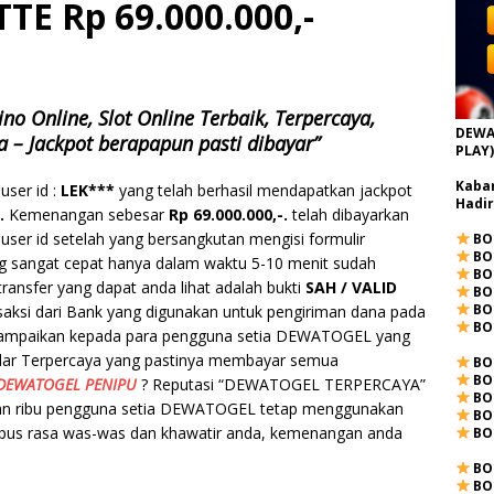
E Rp 69.000.000,-
no Online, Slot Online Terbaik, Terpercaya,
DEWA
a – Jackpot berapapun pasti dibayar”
PLAY)
Kaba
ser id :
LEK***
yang telah berhasil mendapatkan jackpot
Hadi
.
Kemenangan sebesar
Rp 69.000.000,-.
telah dibayarkan
ser id setelah yang bersangkutan mengisi formulir
BON
BO
ng sangat cepat hanya dalam waktu 5-10 menit sudah
BO
transfer yang dapat anda lihat adalah bukti
SAH / VALID
BO
BO
nsaksi dari Bank yang digunakan untuk pengiriman dana pada
BO
mi sampaikan kepada para pengguna setia DEWATOGEL yang
ndar Terpercaya yang pastinya membayar semua
BO
BO
DEWATOGEL PENIPU
? Reputasi “DEWATOGEL TERPERCAYA”
BO
usan ribu pengguna setia DEWATOGEL tetap menggunakan
BO
. Hapus rasa was-was dan khawatir anda, kemenangan anda
BO
BO
BO