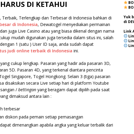
HARUS DI KETAHUI
BO
BO
Yuk b
, Terbaik, Terlengkap dan Terbesar di Indonesia bahkan di
di D
rbesar di Indonesia
, Dewatogel menyediakan permainan
k dan juga Live Casino atau yang biasa dikenal dengan nama
Link 
Lin
g cukup mudah digunakan juga tersedia dalam situs ini, salah
Lin
dengan 1 (satu ) User ID saja, anda sudah dapat
Lin
itus judi
online terbaik di Indonesia
ini.
ang cukup lengkap. Pasaran yang hadir ada pasaran 3D,
ran 5D. Pasaran 4D, yang terkenal diantara pencinta
gel Singapore, Togel Hongkong. Selain 3 (tiga) pasaran
a disaksikan secara Live setiap hari di platform Youtube
pasangan /
bettingan
yang beragam dapat dipilih pada saat
ng dimaksud antara lain :
ah terbesar
an diskon pada pemain setiap pemasangan
 dapat dimenangkan apabila angka yang keluar terbalik dari