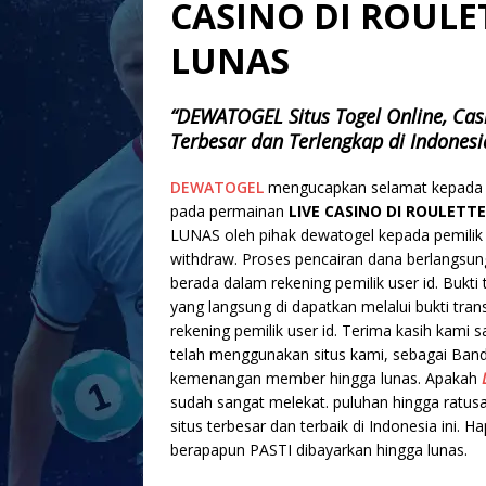
CASINO DI ROULETT
LUNAS
“DEWATOGEL Situs Togel Online, Casi
Terbesar dan Terlengkap di Indonesi
DEWATOGEL
mengucapkan selamat kepada u
pada permainan
LIVE CASINO DI ROULETTE
LUNAS oleh pihak dewatogel kepada pemilik u
withdraw. Proses pencairan dana berlangsu
berada dalam rekening pemilik user id. Bukti 
yang langsung di dapatkan melalui bukti tra
rekening pemilik user id. Terima kasih ka
telah menggunakan situs kami, sebagai Ba
kemenangan member hingga lunas. Apakah
sudah sangat melekat. puluhan hingga rat
situs terbesar dan terbaik di Indonesia ini
berapapun PASTI dibayarkan hingga lunas.