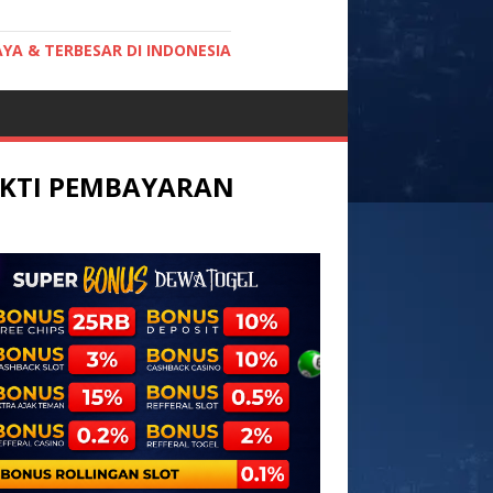
YA & TERBESAR DI INDONESIA
KTI PEMBAYARAN