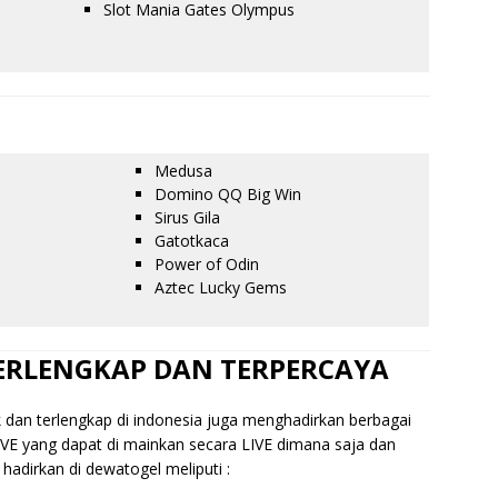
Slot Mania Gates Olympus
Medusa
Domino QQ Big Win
Sirus Gila
Gatotkaca
Power of Odin
Aztec Lucky Gems
TERLENGKAP DAN TERPERCAYA
k dan terlengkap di indonesia juga menghadirkan berbagai
VE yang dapat di mainkan secara LIVE dimana saja dan
hadirkan di dewatogel meliputi :