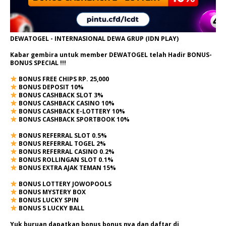
DEWATOGEL - INTERNASIONAL DEWA GRUP (IDN PLAY)
Kabar gembira untuk member DEWATOGEL telah Hadir
BONUS-
BONUS SPECIAL
!!!
BONUS FREE CHIPS RP. 25,000
BONUS DEPOSIT 10%
BONUS CASHBACK SLOT 3%
BONUS CASHBACK CASINO 10%
BONUS CASHBACK E-LOTTERY 10%
BONUS CASHBACK SPORTBOOK 10%
BONUS REFERRAL SLOT 0.5%
BONUS REFERRAL TOGEL 2%
BONUS REFERRAL CASINO 0.2%
BONUS ROLLINGAN SLOT 0.1%
BONUS EXTRA AJAK TEMAN 15%
BONUS LOTTERY JOWOPOOLS
BONUS MYSTERY BOX
BONUS LUCKY SPIN
BONUS 5 LUCKY BALL
Yuk buruan dapatkan bonus bonus nya dan daftar di