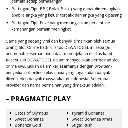
pemain setiap pemasangan
Bettingan Tipe BB ( Bolak Balik ) yang dapat dimenangkan
apabila angka yang keluar terbalik dari angka yang dipasang
Bettingan Tipe Prize yang memungkinkan persentase
kemenangan pemain meningkat.
Game yang sedang viral dan banyak dimainkan oleh semua
orang, Slot Online hadir di situs DEWATOGEL ini sebagai
penambah keseruan anda dalam menjelajah di situs kami.
Keseriusan DEWATOGEL dalam menyediakan permainan slot
online diwujudkan dalam kerjasamanya dengan
provider
/
penyedia slot online kelas dunia yang juga sudah banyak
dikenal oleh banyak masyarakat di Indonesia. Beberapa
provider dan nama permainan yang dimaksud adalah :
– PRAGMATIC PLAY
Gates of Olympus
Pyramid Bonanza
Sweet Bonanza
Sweet Bonanza Xmas
Bonanza Gold
Sugar Rush