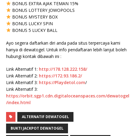
BONUS EXTRA AJAK TEMAN 15%
BONUS LOTTERY JOWOPOOLS
BONUS MYSTERY BOX
BONUS LUCKY SPIN
BONUS 5 LUCKY BALL
Ayo segera daftarkan diri anda pada situs terpercaya kami
hanya di dewatogel. Untuk info pendaftaran lebih lanjut boleh
hubungi kontak dibawah ini :
Link Alternatif 1:
http://178.128.222.158/
Link Alternatif 2:
https://172.93.186.2/
Link Alternatif 3:
https://
Playdetol.com
/
Link Alternatif 3:
https://orbit.sgp1.cdn.digitaloceanspaces.com/dewatogel
/index.html
ALTERNATIF DEWATOGEL
BUKTI JACKPOT DEWATOGEL