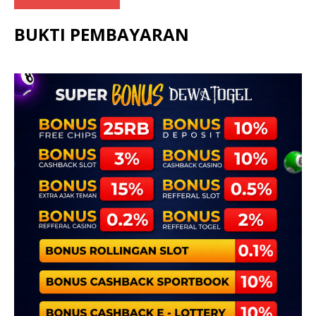
BUKTI PEMBAYARAN