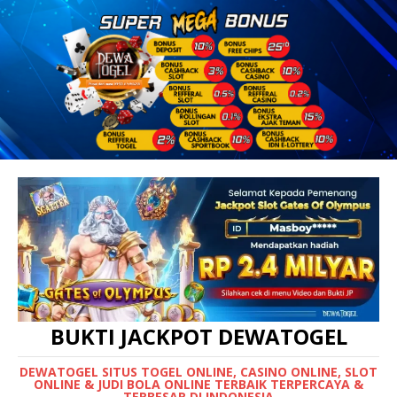
BUKTI JACKPOT DEWATOGEL
DEWATOGEL SITUS TOGEL ONLINE, CASINO ONLINE, SLOT
ONLINE & JUDI BOLA ONLINE TERBAIK TERPERCAYA &
TERBESAR DI INDONESIA