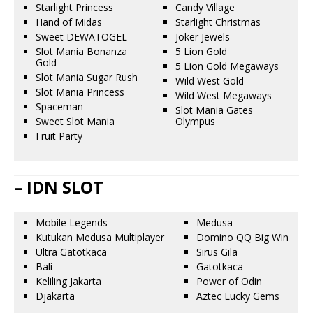
Starlight Princess
Candy Village
Hand of Midas
Starlight Christmas
Sweet DEWATOGEL
Joker Jewels
Slot Mania Bonanza
5 Lion Gold
Gold
5 Lion Gold Megaways
Slot Mania Sugar Rush
Wild West Gold
Slot Mania Princess
Wild West Megaways
Spaceman
Slot Mania Gates
Sweet Slot Mania
Olympus
Fruit Party
– IDN SLOT
Mobile Legends
Medusa
Kutukan Medusa Multiplayer
Domino QQ Big Win
Ultra Gatotkaca
Sirus Gila
Bali
Gatotkaca
Keliling Jakarta
Power of Odin
Djakarta
Aztec Lucky Gems