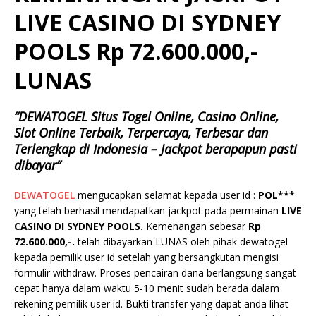
LIVE CASINO DI SYDNEY
POOLS Rp 72.600.000,-
LUNAS
“DEWATOGEL Situs Togel Online, Casino Online,
Slot Online Terbaik, Terpercaya, Terbesar dan
Terlengkap di Indonesia – Jackpot berapapun pasti
dibayar”
DEWATOGEL
mengucapkan selamat kepada user id :
POL***
yang telah berhasil mendapatkan jackpot pada permainan
LIVE
CASINO DI SYDNEY POOLS.
Kemenangan sebesar
Rp
72.600.000,-.
telah dibayarkan LUNAS oleh pihak dewatogel
kepada pemilik user id setelah yang bersangkutan mengisi
formulir withdraw. Proses pencairan dana berlangsung sangat
cepat hanya dalam waktu 5-10 menit sudah berada dalam
rekening pemilik user id. Bukti transfer yang dapat anda lihat