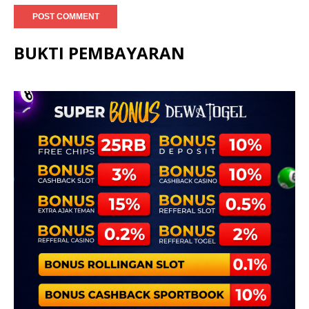
BUKTI PEMBAYARAN