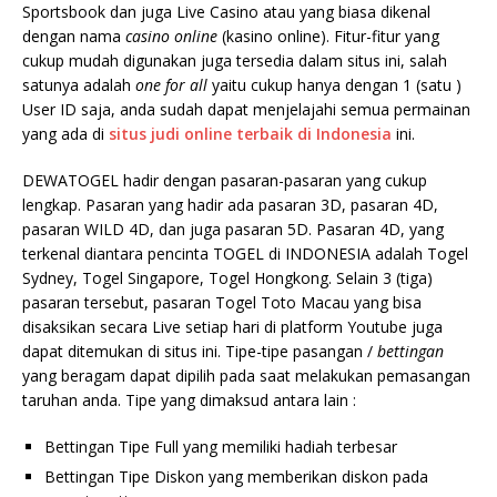
Sportsbook dan juga Live Casino atau yang biasa dikenal
dengan nama
casino online
(kasino online). Fitur-fitur yang
cukup mudah digunakan juga tersedia dalam situs ini, salah
satunya adalah
one for all
yaitu cukup hanya dengan 1 (satu )
User ID saja, anda sudah dapat menjelajahi semua permainan
yang ada di
situs judi online terbaik di Indonesia
ini.
DEWATOGEL hadir dengan pasaran-pasaran yang cukup
lengkap. Pasaran yang hadir ada pasaran 3D, pasaran 4D,
pasaran WILD 4D, dan juga pasaran 5D. Pasaran 4D, yang
terkenal diantara pencinta TOGEL di INDONESIA adalah Togel
Sydney, Togel Singapore, Togel Hongkong. Selain 3 (tiga)
pasaran tersebut, pasaran Togel Toto Macau yang bisa
disaksikan secara Live setiap hari di platform Youtube juga
dapat ditemukan di situs ini. Tipe-tipe pasangan /
bettingan
yang beragam dapat dipilih pada saat melakukan pemasangan
taruhan anda. Tipe yang dimaksud antara lain :
Bettingan Tipe Full yang memiliki hadiah terbesar
Bettingan Tipe Diskon yang memberikan diskon pada