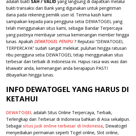
adalah bukti
SAH / VALID
yang langsung di dapatkan melalui
bukti transaksi dari Bank yang digunakan untuk pengiriman
dana pada rekening pemilik user id. Terima kasih kami
sampaikan kepada para pengguna setia DEWATOGEL yang
telah menggunakan situs kami, sebagai Bandar Terpercaya
yang pastinya membayar semua kemenangan member hingga
lunas. Apakah
DEWATOGEL PENIPU
? Reputasi “DEWATOGEL
TERPERCAYA” sudah sangat melekat. puluhan hingga ratusan
ribu pengguna setia DEWATOGEL tetap menggunakan situs
terbesar dan terbaik di Indonesia ini. Hapus rasa was-was dan
khawatir anda, kemenangan anda berapapun PASTI
dibayarkan hingga lunas.
INFO DEWATOGEL YANG HARUS DI
KETAHUI
DEWATOGEL
adalah Situs Online Terpercaya, Terbaik,
Terlengkap dan Terbesar di Indonesia bahkan di Asia sekalipun.
Sebagai
situs jud
i
online terbesar di Indonesia
, Dewatogel
menyediakan permainan seperti Togel online, Slot online,