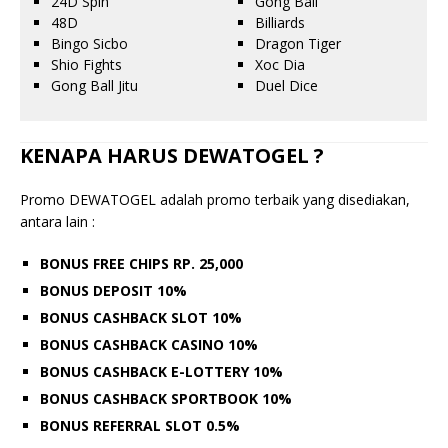
24D Spin
Gong Ball
48D
Billiards
Bingo Sicbo
Dragon Tiger
Shio Fights
Xoc Dia
Gong Ball Jitu
Duel Dice
KENAPA HARUS DEWATOGEL ?
Promo DEWATOGEL adalah promo terbaik yang disediakan,
antara lain :
BONUS FREE CHIPS RP. 25,000
BONUS DEPOSIT 10%
BONUS CASHBACK SLOT 10%
BONUS CASHBACK CASINO 10%
BONUS CASHBACK E-LOTTERY 10%
BONUS CASHBACK SPORTBOOK 10%
BONUS REFERRAL SLOT 0.5%