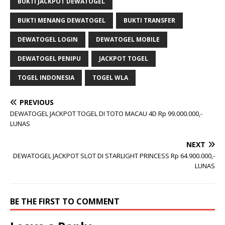
BUKTI JACKPOT DEWATOGEL
BUKTI MENANG DEWATOGEL
BUKTI TRANSFER
DEWATOGEL LOGIN
DEWATOGEL MOBILE
DEWATOGEL PENIPU
JACKPOT TOGEL
TOGEL INDONESIA
TOGEL WLA
PREVIOUS
DEWATOGEL JACKPOT TOGEL DI TOTO MACAU 4D Rp 99.000.000,-
LUNAS
NEXT
DEWATOGEL JACKPOT SLOT DI STARLIGHT PRINCESS Rp 64.900.000,-
LUNAS
BE THE FIRST TO COMMENT