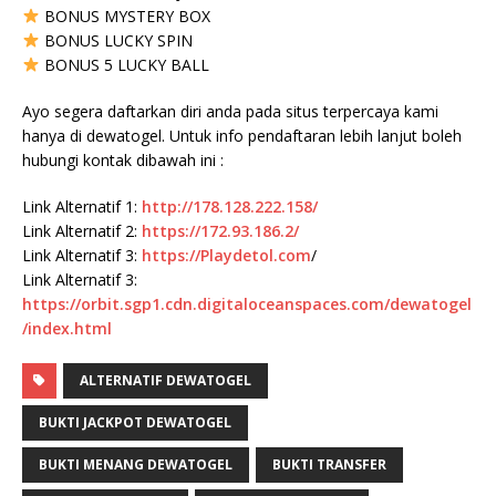
BONUS MYSTERY BOX
BONUS LUCKY SPIN
BONUS 5 LUCKY BALL
Ayo segera daftarkan diri anda pada situs terpercaya kami
hanya di dewatogel. Untuk info pendaftaran lebih lanjut boleh
hubungi kontak dibawah ini :
Link Alternatif 1:
http://178.128.222.158/
Link Alternatif 2:
https://172.93.186.2/
Link Alternatif 3:
https://
Playdetol.com
/
Link Alternatif 3:
https://orbit.sgp1.cdn.digitaloceanspaces.com/dewatogel
/index.html
ALTERNATIF DEWATOGEL
BUKTI JACKPOT DEWATOGEL
BUKTI MENANG DEWATOGEL
BUKTI TRANSFER