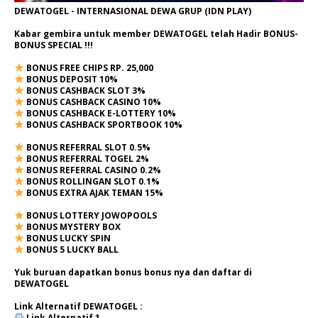
DEWATOGEL - INTERNASIONAL DEWA GRUP (IDN PLAY)
Kabar gembira untuk member DEWATOGEL telah Hadir
BONUS-
BONUS SPECIAL
!!!
BONUS FREE CHIPS RP. 25,000
BONUS DEPOSIT 10%
BONUS CASHBACK SLOT 3%
BONUS CASHBACK CASINO 10%
BONUS CASHBACK E-LOTTERY 10%
BONUS CASHBACK SPORTBOOK 10%
BONUS REFERRAL SLOT 0.5%
BONUS REFERRAL TOGEL 2%
BONUS REFERRAL CASINO 0.2%
BONUS ROLLINGAN SLOT 0.1%
BONUS EXTRA AJAK TEMAN 15%
BONUS LOTTERY JOWOPOOLS
BONUS MYSTERY BOX
BONUS LUCKY SPIN
BONUS 5 LUCKY BALL
Yuk buruan dapatkan bonus bonus nya dan daftar di
DEWATOGEL
Link Alternatif
DEWATOGEL
:
Link Alternatif 1