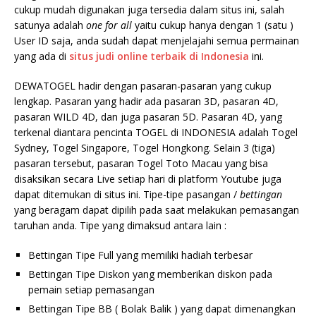
cukup mudah digunakan juga tersedia dalam situs ini, salah
satunya adalah
one for all
yaitu cukup hanya dengan 1 (satu )
User ID saja, anda sudah dapat menjelajahi semua permainan
yang ada di
situs judi
online terbaik di Indonesia
ini.
DEWATOGEL hadir dengan pasaran-pasaran yang cukup
lengkap. Pasaran yang hadir ada pasaran 3D, pasaran 4D,
pasaran WILD 4D, dan juga pasaran 5D. Pasaran 4D, yang
terkenal diantara pencinta TOGEL di INDONESIA adalah Togel
Sydney, Togel Singapore, Togel Hongkong. Selain 3 (tiga)
pasaran tersebut, pasaran Togel Toto Macau yang bisa
disaksikan secara Live setiap hari di platform Youtube juga
dapat ditemukan di situs ini. Tipe-tipe pasangan /
bettingan
yang beragam dapat dipilih pada saat melakukan pemasangan
taruhan anda. Tipe yang dimaksud antara lain :
Bettingan Tipe Full yang memiliki hadiah terbesar
Bettingan Tipe Diskon yang memberikan diskon pada
pemain setiap pemasangan
Bettingan Tipe BB ( Bolak Balik ) yang dapat dimenangkan