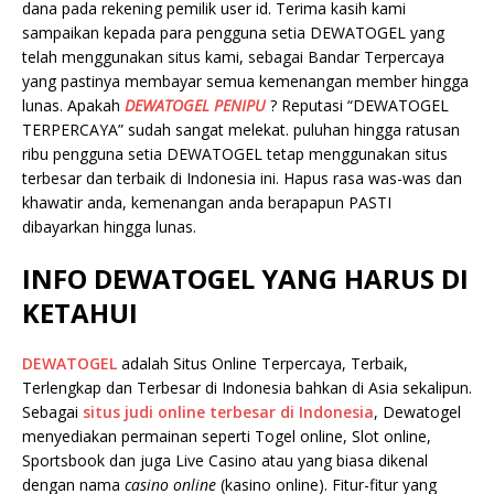
dana pada rekening pemilik user id. Terima kasih kami
sampaikan kepada para pengguna setia DEWATOGEL yang
telah menggunakan situs kami, sebagai Bandar Terpercaya
yang pastinya membayar semua kemenangan member hingga
lunas. Apakah
DEWATOGEL PENIPU
? Reputasi “DEWATOGEL
TERPERCAYA” sudah sangat melekat. puluhan hingga ratusan
ribu pengguna setia DEWATOGEL tetap menggunakan situs
terbesar dan terbaik di Indonesia ini. Hapus rasa was-was dan
khawatir anda, kemenangan anda berapapun PASTI
dibayarkan hingga lunas.
INFO DEWATOGEL YANG HARUS DI
KETAHUI
DEWATOGEL
adalah Situs Online Terpercaya, Terbaik,
Terlengkap dan Terbesar di Indonesia bahkan di Asia sekalipun.
Sebagai
situs judi online terbesar di Indonesia
, Dewatogel
menyediakan permainan seperti Togel online, Slot online,
Sportsbook dan juga Live Casino atau yang biasa dikenal
dengan nama
casino online
(kasino online). Fitur-fitur yang