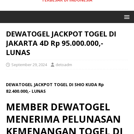
DEWATOGEL JACKPOT TOGEL DI
JAKARTA 4D Rp 95.000.000,-
LUNAS
September 29, 2024
detoadm
DEWATOGEL JACKPOT TOGEL DI SHIO KUDA Rp
82.400.000,- LUNAS
MEMBER DEWATOGEL
MENERIMA PELUNASAN
KEMENANGAN TOGEL DI