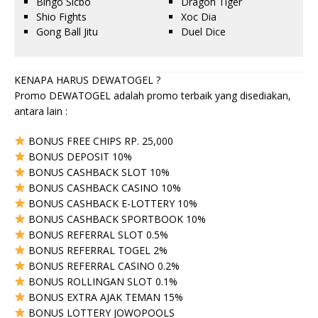
Bingo Sicbo
Dragon Tiger
Shio Fights
Xoc Dia
Gong Ball Jitu
Duel Dice
KENAPA HARUS DEWATOGEL ?
Promo DEWATOGEL adalah promo terbaik yang disediakan,
antara lain :
BONUS FREE CHIPS RP. 25,000
BONUS DEPOSIT 10%
BONUS CASHBACK SLOT 10%
BONUS CASHBACK CASINO 10%
BONUS CASHBACK E-LOTTERY 10%
BONUS CASHBACK SPORTBOOK 10%
BONUS REFERRAL SLOT 0.5%
BONUS REFERRAL TOGEL 2%
BONUS REFERRAL CASINO 0.2%
BONUS ROLLINGAN SLOT 0.1%
BONUS EXTRA AJAK TEMAN 15%
BONUS LOTTERY JOWOPOOLS