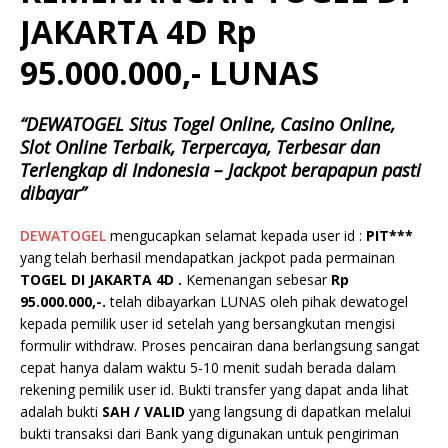
JAKARTA 4D Rp
95.000.000,- LUNAS
“DEWATOGEL Situs Togel Online, Casino Online,
Slot Online Terbaik, Terpercaya, Terbesar dan
Terlengkap di Indonesia – Jackpot berapapun pasti
dibayar”
DEWATOGEL
mengucapkan selamat kepada user id :
PIT***
yang telah berhasil mendapatkan jackpot pada permainan
TOGEL DI JAKARTA 4D .
Kemenangan sebesar
Rp
95.000.000,-.
telah dibayarkan LUNAS oleh pihak dewatogel
kepada pemilik user id setelah yang bersangkutan mengisi
formulir withdraw. Proses pencairan dana berlangsung sangat
cepat hanya dalam waktu 5-10 menit sudah berada dalam
rekening pemilik user id. Bukti transfer yang dapat anda lihat
adalah bukti
SAH / VALID
yang langsung di dapatkan melalui
bukti transaksi dari Bank yang digunakan untuk pengiriman