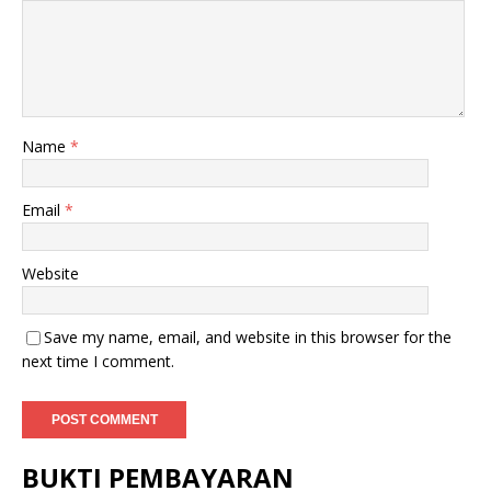
Name
*
Email
*
Website
Save my name, email, and website in this browser for the
next time I comment.
BUKTI PEMBAYARAN