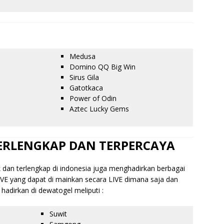
Medusa
Domino QQ Big Win
Sirus Gila
Gatotkaca
Power of Odin
Aztec Lucky Gems
TERLENGKAP DAN TERPERCAYA
k dan terlengkap di indonesia juga menghadirkan berbagai
VE yang dapat di mainkan secara LIVE dimana saja dan
hadirkan di dewatogel meliputi :
Suwit