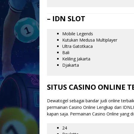
– IDN SLOT
Mobile Legends
Kutukan Medusa Multiplayer
Ultra Gatotkaca
Bali
Keliling Jakarta
Djakarta
SITUS CASINO ONLINE 
Dewatogel sebagai bandar judi online terbai
permainan Casino Online Lengkap dari IDNLI
kapan saja. Permainan Casino Online yang di 
24