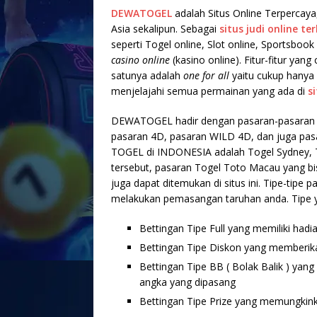
DEWATOGEL
adalah Situs Online Terpercaya
Asia sekalipun. Sebagai
situs judi online te
seperti Togel online, Slot online, Sportsboo
casino online
(kasino online). Fitur-fitur yan
satunya adalah
one for all
yaitu cukup hanya 
menjelajahi semua permainan yang ada di
s
DEWATOGEL hadir dengan pasaran-pasaran y
pasaran 4D, pasaran WILD 4D, dan juga pasa
TOGEL di INDONESIA adalah Togel Sydney, To
tersebut, pasaran Togel Toto Macau yang bis
juga dapat ditemukan di situs ini. Tipe-tipe 
melakukan pemasangan taruhan anda. Tipe ya
Bettingan Tipe Full yang memiliki hadi
Bettingan Tipe Diskon yang memberik
Bettingan Tipe BB ( Bolak Balik ) yang
angka yang dipasang
Bettingan Tipe Prize yang memungki