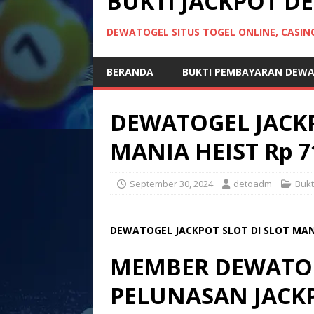
BUKTI JACKPOT D
DEWATOGEL SITUS TOGEL ONLINE, CASINO
BERANDA
BUKTI PEMBAYARAN DEW
DEWATOGEL JACKP
MANIA HEIST Rp 7
September 30, 2024
detoadm
Buk
DEWATOGEL JACKPOT SLOT DI SLOT MANIA
MEMBER DEWATO
PELUNASAN JACKP