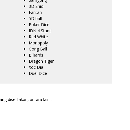
Samgong
3D Shio
Fantan
5D ball
Poker Dice
IDN 4 Stand
Red White
Monopoly
Gong Ball
Billiards
Dragon Tiger
Xoc Dia
Duel Dice
 disediakan, antara lain :