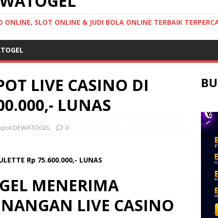
EWATOGEL
 ONLINE, SLOT ONLINE & JUDI BOLA ONLINE TERBAIK TERPERCA
ATOGEL
OT LIVE CASINO DI
BU
00.000,- LUNAS
ackpot DEWATOGEL
0
LETTE Rp 75.600.000,- LUNAS
GEL MENERIMA
NANGAN LIVE CASINO