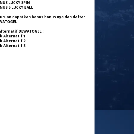
NUS LUCKY SPIN
NUS 5 LUCKY BALL
uruan dapatkan bonus bonus nya dan daftar
EWATOGEL
Alternatif
DEWATOGEL
:
k Alternatif 1
k Alternatif 2
k Alternatif 3