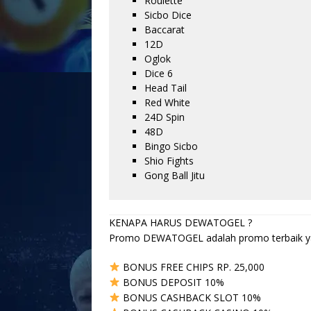
Roulette
Sicbo Dice
Baccarat
12D
Oglok
Dice 6
Head Tail
Red White
24D Spin
48D
Bingo Sicbo
Shio Fights
Gong Ball Jitu
KENAPA HARUS DEWATOGEL ?
Promo DEWATOGEL adalah promo terbaik yang
BONUS FREE CHIPS RP. 25,000
BONUS DEPOSIT 10%
BONUS CASHBACK SLOT 10%