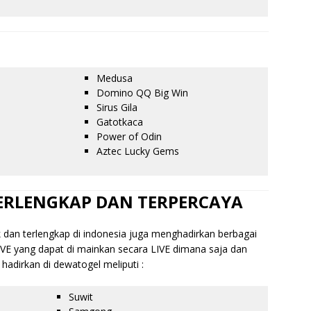
Medusa
Domino QQ Big Win
Sirus Gila
Gatotkaca
Power of Odin
Aztec Lucky Gems
TERLENGKAP DAN TERPERCAYA
k dan terlengkap di indonesia juga menghadirkan berbagai
VE yang dapat di mainkan secara LIVE dimana saja dan
hadirkan di dewatogel meliputi :
Suwit