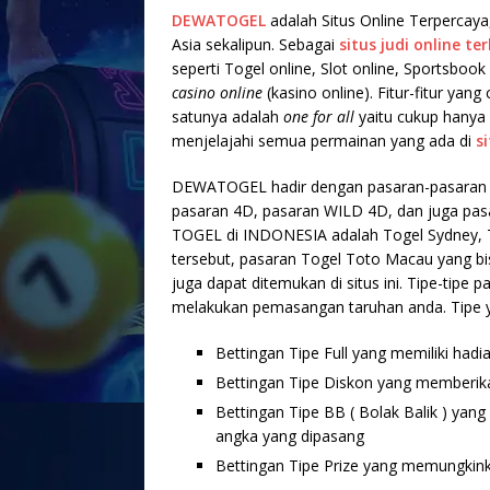
DEWATOGEL
adalah Situs Online Terpercaya
Asia sekalipun. Sebagai
situs judi online te
seperti Togel online, Slot online, Sportsboo
casino online
(kasino online). Fitur-fitur yan
satunya adalah
one for all
yaitu cukup hanya 
menjelajahi semua permainan yang ada di
s
DEWATOGEL hadir dengan pasaran-pasaran y
pasaran 4D, pasaran WILD 4D, dan juga pasa
TOGEL di INDONESIA adalah Togel Sydney, To
tersebut, pasaran Togel Toto Macau yang bis
juga dapat ditemukan di situs ini. Tipe-tipe 
melakukan pemasangan taruhan anda. Tipe ya
Bettingan Tipe Full yang memiliki hadi
Bettingan Tipe Diskon yang memberik
Bettingan Tipe BB ( Bolak Balik ) yang
angka yang dipasang
Bettingan Tipe Prize yang memungki