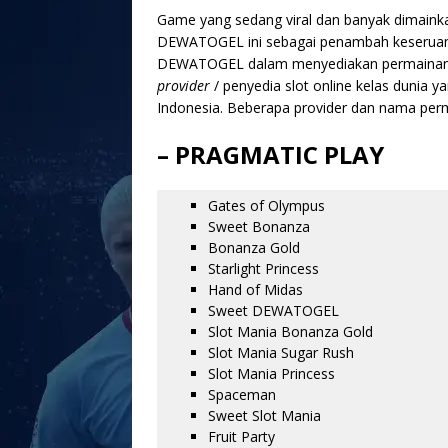
Game yang sedang viral dan banyak dimainkan
DEWATOGEL ini sebagai penambah keseruan a
DEWATOGEL dalam menyediakan permainan s
provider
/ penyedia slot online kelas dunia 
Indonesia. Beberapa provider dan nama per
– PRAGMATIC PLAY
Gates of Olympus
Sweet Bonanza
Bonanza Gold
Starlight Princess
Hand of Midas
Sweet DEWATOGEL
Slot Mania Bonanza Gold
Slot Mania Sugar Rush
Slot Mania Princess
Spaceman
Sweet Slot Mania
Fruit Party