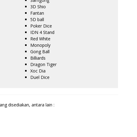
Samgong
3D Shio
Fantan
5D ball
Poker Dice
IDN 4 Stand
Red White
Monopoly
Gong Ball
Billiards
Dragon Tiger
Xoc Dia
Duel Dice
 disediakan, antara lain :