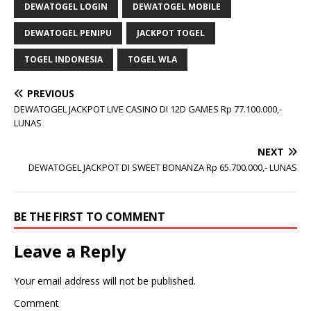
DEWATOGEL LOGIN
DEWATOGEL MOBILE
DEWATOGEL PENIPU
JACKPOT TOGEL
TOGEL INDONESIA
TOGEL WLA
PREVIOUS
DEWATOGEL JACKPOT LIVE CASINO DI 12D GAMES Rp 77.100.000,-
LUNAS
NEXT
DEWATOGEL JACKPOT DI SWEET BONANZA Rp 65.700.000,- LUNAS
BE THE FIRST TO COMMENT
Leave a Reply
Your email address will not be published.
Comment