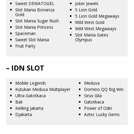
Sweet DEWATOGEL
Joker Jewels
Slot Mania Bonanza
5 Lion Gold
Gold
5 Lion Gold Megaways
Slot Mania Sugar Rush
Wild West Gold
Slot Mania Princess
Wild West Megaways
Spaceman
Slot Mania Gates
Sweet Slot Mania
Olympus
Fruit Party
– IDN SLOT
Mobile Legends
Medusa
Kutukan Medusa Multiplayer
Domino QQ Big Win
Ultra Gatotkaca
Sirus Gila
Bali
Gatotkaca
Keliling Jakarta
Power of Odin
Djakarta
Aztec Lucky Gems