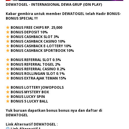
DEWATOGEL - INTERNASIONAL DEWA GRUP (IDN PLAY)
Kabar gembira untuk member DEWATOGEL telah Hadir
BONUS-
BONUS SPECIAL
!!!
BONUS FREE CHIPS RP. 25,000
BONUS DEPOSIT 10%
BONUS CASHBACK SLOT 3%
BONUS CASHBACK CASINO 10%
BONUS CASHBACK E-LOTTERY 10%
BONUS CASHBACK SPORTBOOK 10%
BONUS REFERRAL SLOT 0.5%
BONUS REFERRAL TOGEL 2%
BONUS REFERRAL CASINO 0.2%
BONUS ROLLINGAN SLOT 0.1%
BONUS EXTRA AJAK TEMAN 15%
BONUS LOTTERY JOWOPOOLS
BONUS MYSTERY BOX
BONUS LUCKY SPIN
BONUS 5 LUCKY BALL
Yuk buruan dapatkan bonus bonus nya dan daftar di
DEWATOGEL
Link Alternatif
DEWATOGEL
:
Link Alternatif 1