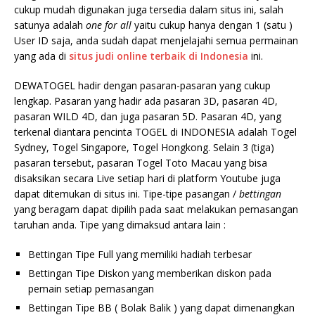
cukup mudah digunakan juga tersedia dalam situs ini, salah
satunya adalah
one for all
yaitu cukup hanya dengan 1 (satu )
User ID saja, anda sudah dapat menjelajahi semua permainan
yang ada di
situs judi
online terbaik di Indonesia
ini.
DEWATOGEL hadir dengan pasaran-pasaran yang cukup
lengkap. Pasaran yang hadir ada pasaran 3D, pasaran 4D,
pasaran WILD 4D, dan juga pasaran 5D. Pasaran 4D, yang
terkenal diantara pencinta TOGEL di INDONESIA adalah Togel
Sydney, Togel Singapore, Togel Hongkong. Selain 3 (tiga)
pasaran tersebut, pasaran Togel Toto Macau yang bisa
disaksikan secara Live setiap hari di platform Youtube juga
dapat ditemukan di situs ini. Tipe-tipe pasangan /
bettingan
yang beragam dapat dipilih pada saat melakukan pemasangan
taruhan anda. Tipe yang dimaksud antara lain :
Bettingan Tipe Full yang memiliki hadiah terbesar
Bettingan Tipe Diskon yang memberikan diskon pada
pemain setiap pemasangan
Bettingan Tipe BB ( Bolak Balik ) yang dapat dimenangkan