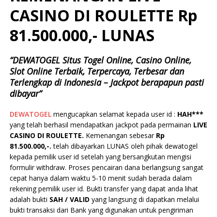
CASINO DI ROULETTE Rp
81.500.000,- LUNAS
“DEWATOGEL Situs Togel Online, Casino Online,
Slot Online Terbaik, Terpercaya, Terbesar dan
Terlengkap di Indonesia – Jackpot berapapun pasti
dibayar”
DEWATOGEL
mengucapkan selamat kepada user id :
HAH***
yang telah berhasil mendapatkan jackpot pada permainan
LIVE
CASINO DI ROULETTE.
Kemenangan sebesar
Rp
81.500.000,-.
telah dibayarkan LUNAS oleh pihak dewatogel
kepada pemilik user id setelah yang bersangkutan mengisi
formulir withdraw. Proses pencairan dana berlangsung sangat
cepat hanya dalam waktu 5-10 menit sudah berada dalam
rekening pemilik user id. Bukti transfer yang dapat anda lihat
adalah bukti
SAH / VALID
yang langsung di dapatkan melalui
bukti transaksi dari Bank yang digunakan untuk pengiriman