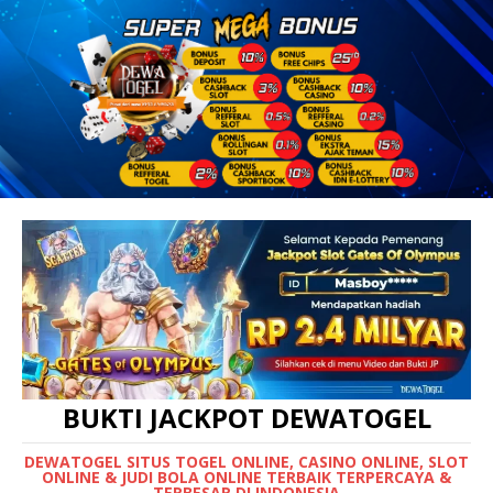
BUKTI JACKPOT DEWATOGEL
DEWATOGEL SITUS TOGEL ONLINE, CASINO ONLINE, SLOT
ONLINE & JUDI BOLA ONLINE TERBAIK TERPERCAYA &
TERBESAR DI INDONESIA