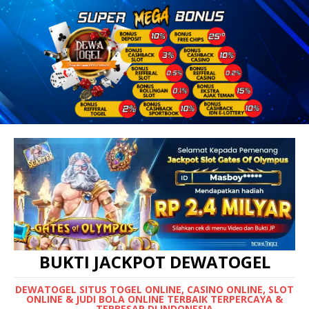
BUKTI JACKPOT DEWATOGEL
DEWATOGEL SITUS TOGEL ONLINE, CASINO ONLINE, SLOT
ONLINE & JUDI BOLA ONLINE TERBAIK TERPERCAYA &
TERBESAR DI INDONESIA