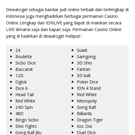
Dewatogel sebagai bandar judi online terbaik dan terlengkap di
indonesia juga menghadirkan berbagai permainan Casino
Online Lengkap dari IDNLIVE yang dapat di mainkan secara
LIVE dimana saja dan kapan saja. Permainan Casino Online
yang di hadirkan di dewatogel meliputi :
24
Suwit
Roulette
Samgong
Sicbo Dice
3D Shio
Baccarat
Fantan
12D
5D ball
Oglok
Poker Dice
Dice 6
IDN 4 Stand
Head Tail
Red White
Red White
Monopoly
24D Spin
Gong Ball
48D
Billiards
Bingo Sicbo
Dragon Tiger
Shio Fights
Xoc Dia
Gong Ball Jitu
Duel Dice