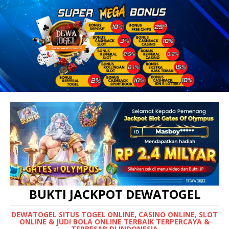
BUKTI JACKPOT DEWATOGEL
DEWATOGEL SITUS TOGEL ONLINE, CASINO ONLINE, SLOT
ONLINE & JUDI BOLA ONLINE TERBAIK TERPERCAYA &
TERBESAR DI INDONESIA