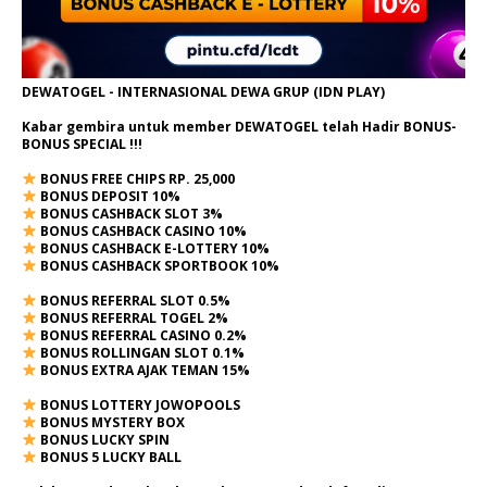
DEWATOGEL - INTERNASIONAL DEWA GRUP (IDN PLAY)
Kabar gembira untuk member DEWATOGEL telah Hadir
BONUS-
BONUS SPECIAL
!!!
BONUS FREE CHIPS RP. 25,000
BONUS DEPOSIT 10%
BONUS CASHBACK SLOT 3%
BONUS CASHBACK CASINO 10%
BONUS CASHBACK E-LOTTERY 10%
BONUS CASHBACK SPORTBOOK 10%
BONUS REFERRAL SLOT 0.5%
BONUS REFERRAL TOGEL 2%
BONUS REFERRAL CASINO 0.2%
BONUS ROLLINGAN SLOT 0.1%
BONUS EXTRA AJAK TEMAN 15%
BONUS LOTTERY JOWOPOOLS
BONUS MYSTERY BOX
BONUS LUCKY SPIN
BONUS 5 LUCKY BALL