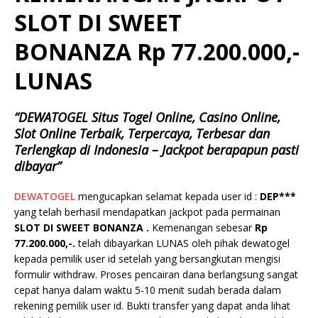
SLOT DI SWEET
BONANZA Rp 77.200.000,-
LUNAS
“DEWATOGEL Situs Togel Online, Casino Online,
Slot Online Terbaik, Terpercaya, Terbesar dan
Terlengkap di Indonesia – Jackpot berapapun pasti
dibayar”
DEWATOGEL
mengucapkan selamat kepada user id :
DEP***
yang telah berhasil mendapatkan jackpot pada permainan
SLOT DI SWEET BONANZA .
Kemenangan sebesar
Rp
77.200.000,-.
telah dibayarkan LUNAS oleh pihak dewatogel
kepada pemilik user id setelah yang bersangkutan mengisi
formulir withdraw. Proses pencairan dana berlangsung sangat
cepat hanya dalam waktu 5-10 menit sudah berada dalam
rekening pemilik user id. Bukti transfer yang dapat anda lihat