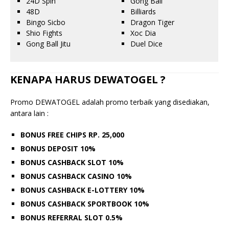
24D Spin
Gong Ball
48D
Billiards
Bingo Sicbo
Dragon Tiger
Shio Fights
Xoc Dia
Gong Ball Jitu
Duel Dice
KENAPA HARUS DEWATOGEL ?
Promo DEWATOGEL adalah promo terbaik yang disediakan,
antara lain :
BONUS FREE CHIPS RP. 25,000
BONUS DEPOSIT 10%
BONUS CASHBACK SLOT 10%
BONUS CASHBACK CASINO 10%
BONUS CASHBACK E-LOTTERY 10%
BONUS CASHBACK SPORTBOOK 10%
BONUS REFERRAL SLOT 0.5%