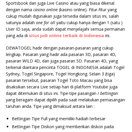
Sportsbook dan juga Live Casino atau yang biasa dikenal
dengan nama
casino online
(kasino online). Fitur-fitur yang
cukup mudah digunakan juga tersedia dalam situs ini, salah
satunya adalah
one for all
yaitu cukup hanya dengan 1 (satu )
User ID saja, anda sudah dapat menjelajahi semua permainan
yang ada di
situs judi online terbaik di Indonesia
ini.
DEWATOGEL hadir dengan pasaran-pasaran yang cukup
lengkap. Pasaran yang hadir ada pasaran 3D, pasaran 4D,
pasaran WILD 4D, dan juga pasaran 5D. Pasaran 4D, yang
terkenal diantara pencinta TOGEL di INDONESIA adalah Togel
Sydney, Togel Singapore, Togel Hongkong. Selain 3 (tiga)
pasaran tersebut, pasaran Togel Toto Macau yang bisa
disaksikan secara Live setiap hari di platform Youtube juga
dapat ditemukan di situs ini. Tipe-tipe pasangan /
bettingan
yang beragam dapat dipilih pada saat melakukan pemasangan
taruhan anda. Tipe yang dimaksud antara lain :
Bettingan Tipe Full yang memiliki hadiah terbesar
Bettingan Tipe Diskon yang memberikan diskon pada