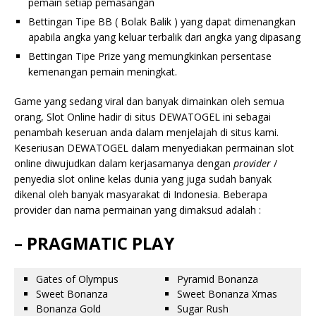
pemain setiap pemasangan
Bettingan Tipe BB ( Bolak Balik ) yang dapat dimenangkan
apabila angka yang keluar terbalik dari angka yang dipasang
Bettingan Tipe Prize yang memungkinkan persentase
kemenangan pemain meningkat.
Game yang sedang viral dan banyak dimainkan oleh semua
orang, Slot Online hadir di situs DEWATOGEL ini sebagai
penambah keseruan anda dalam menjelajah di situs kami.
Keseriusan DEWATOGEL dalam menyediakan permainan slot
online diwujudkan dalam kerjasamanya dengan
provider
/
penyedia slot online kelas dunia yang juga sudah banyak
dikenal oleh banyak masyarakat di Indonesia. Beberapa
provider dan nama permainan yang dimaksud adalah :
– PRAGMATIC PLAY
Gates of Olympus
Pyramid Bonanza
Sweet Bonanza
Sweet Bonanza Xmas
Bonanza Gold
Sugar Rush