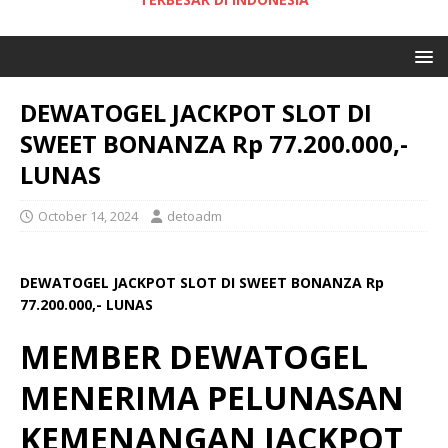
DEWATOGEL JACKPOT SLOT DI
SWEET BONANZA Rp 77.200.000,-
LUNAS
October 14, 2024
detoadm
DEWATOGEL JACKPOT SLOT DI SWEET BONANZA Rp
77.200.000,- LUNAS
MEMBER DEWATOGEL
MENERIMA PELUNASAN
KEMENANGAN JACKPOT