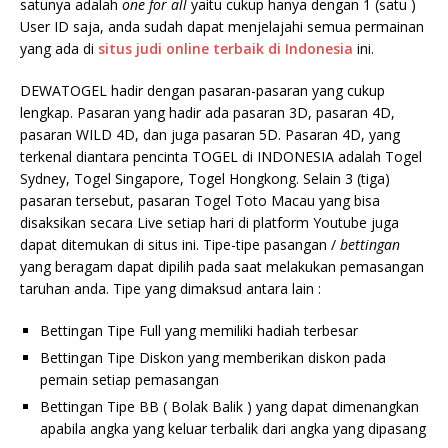
satunya adalah
one for all
yaitu cukup hanya dengan 1 (satu )
User ID saja, anda sudah dapat menjelajahi semua permainan
yang ada di
situs judi online terbaik di Indonesia
ini.
DEWATOGEL hadir dengan pasaran-pasaran yang cukup
lengkap. Pasaran yang hadir ada pasaran 3D, pasaran 4D,
pasaran WILD 4D, dan juga pasaran 5D. Pasaran 4D, yang
terkenal diantara pencinta TOGEL di INDONESIA adalah Togel
Sydney, Togel Singapore, Togel Hongkong. Selain 3 (tiga)
pasaran tersebut, pasaran Togel Toto Macau yang bisa
disaksikan secara Live setiap hari di platform Youtube juga
dapat ditemukan di situs ini. Tipe-tipe pasangan /
bettingan
yang beragam dapat dipilih pada saat melakukan pemasangan
taruhan anda. Tipe yang dimaksud antara lain :
Bettingan Tipe Full yang memiliki hadiah terbesar
Bettingan Tipe Diskon yang memberikan diskon pada
pemain setiap pemasangan
Bettingan Tipe BB ( Bolak Balik ) yang dapat dimenangkan
apabila angka yang keluar terbalik dari angka yang dipasang