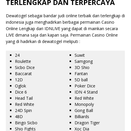
TERLENGKAP DAN TERPERCAYA
Dewatogel sebagai bandar judi online terbaik dan terlengkap di
indonesia juga menghadirkan berbagai permainan Casino
Online Lengkap dari IDNLIVE yang dapat di mainkan secara
LIVE dimana saja dan kapan saja. Permainan Casino Online
yang di hadirkan di dewatogel meliputi :
24
Suwit
Roulette
Samgong
Sicbo Dice
3D Shio
Baccarat
Fantan
12D
5D ball
Oglok
Poker Dice
Dice 6
IDN 4 Stand
Head Tail
Red White
Red White
Monopoly
24D Spin
Gong Ball
48D
Billiards
Bingo Sicbo
Dragon Tiger
Shio Fights
Xoc Dia