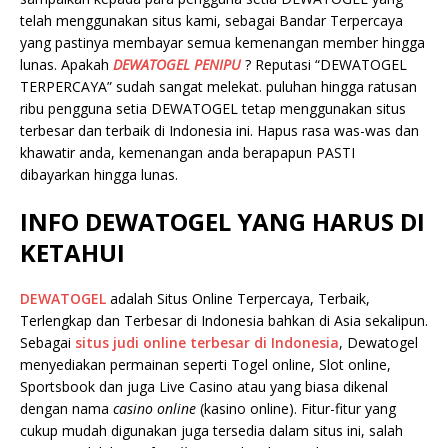
telah menggunakan situs kami, sebagai Bandar Terpercaya
yang pastinya membayar semua kemenangan member hingga
lunas. Apakah
DEWATOGEL PENIPU
? Reputasi “DEWATOGEL
TERPERCAYA” sudah sangat melekat. puluhan hingga ratusan
ribu pengguna setia DEWATOGEL tetap menggunakan situs
terbesar dan terbaik di Indonesia ini. Hapus rasa was-was dan
khawatir anda, kemenangan anda berapapun PASTI
dibayarkan hingga lunas.
INFO DEWATOGEL YANG HARUS DI
KETAHUI
DEWATOGEL
adalah Situs Online Terpercaya, Terbaik,
Terlengkap dan Terbesar di Indonesia bahkan di Asia sekalipun.
Sebagai
situs judi online terbesar di Indonesia
, Dewatogel
menyediakan permainan seperti Togel online, Slot online,
Sportsbook dan juga Live Casino atau yang biasa dikenal
dengan nama
casino online
(kasino online). Fitur-fitur yang
cukup mudah digunakan juga tersedia dalam situs ini, salah