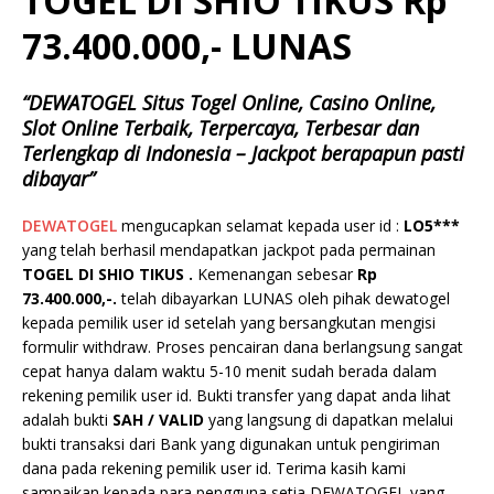
TOGEL DI SHIO TIKUS Rp
73.400.000,- LUNAS
“DEWATOGEL Situs Togel Online, Casino Online,
Slot Online Terbaik, Terpercaya, Terbesar dan
Terlengkap di Indonesia – Jackpot berapapun pasti
dibayar”
DEWATOGEL
mengucapkan selamat kepada user id :
LO5***
yang telah berhasil mendapatkan jackpot pada permainan
TOGEL DI SHIO TIKUS .
Kemenangan sebesar
Rp
73.400.000,-.
telah dibayarkan LUNAS oleh pihak dewatogel
kepada pemilik user id setelah yang bersangkutan mengisi
formulir withdraw. Proses pencairan dana berlangsung sangat
cepat hanya dalam waktu 5-10 menit sudah berada dalam
rekening pemilik user id. Bukti transfer yang dapat anda lihat
adalah bukti
SAH / VALID
yang langsung di dapatkan melalui
bukti transaksi dari Bank yang digunakan untuk pengiriman
dana pada rekening pemilik user id. Terima kasih kami
sampaikan kepada para pengguna setia DEWATOGEL yang