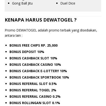
Gong Ball Jitu
Duel Dice
KENAPA HARUS DEWATOGEL ?
Promo DEWATOGEL adalah promo terbaik yang disediakan,
antara lain :
BONUS FREE CHIPS RP. 25,000
BONUS DEPOSIT 10%
BONUS CASHBACK SLOT 10%
BONUS CASHBACK CASINO 10%
BONUS CASHBACK E-LOTTERY 10%
BONUS CASHBACK SPORTBOOK 10%
BONUS REFERRAL SLOT 0.5%
BONUS REFERRAL TOGEL 2%
BONUS REFERRAL CASINO 0.2%
BONUS ROLLINGAN SLOT 0.1%