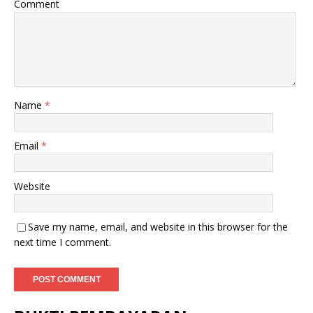
Comment
Name
*
Email
*
Website
Save my name, email, and website in this browser for the
next time I comment.