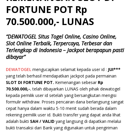
FORTUNE POT Rp
70.500.000,- LUNAS
“DEWATOGEL Situs Togel Online, Casino Online,
Slot Online Terbaik, Terpercaya, Terbesar dan
Terlengkap di Indonesia – Jackpot berapapun pasti
dibayar”
DEWATOGEL
mengucapkan selamat kepada user id :
JUI***
yang telah berhasil mendapatkan jackpot pada permainan
SLOT DI FORTUNE POT.
Kemenangan sebesar
Rp
70.500.000,-.
telah dibayarkan LUNAS oleh pihak dewatogel
kepada pemilik user id setelah yang bersangkutan mengisi
formulir withdraw. Proses pencairan dana berlangsung sangat
cepat hanya dalam waktu 5-10 menit sudah berada dalam
rekening pemilik user id. Bukti transfer yang dapat anda lihat
adalah bukti
SAH / VALID
yang langsung di dapatkan melalui
bukti transaksi dari Bank yang digunakan untuk pengiriman