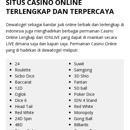
SITUS CASINO ONLINE
TERLENGKAP DAN TERPERCAYA
Dewatogel sebagai bandar judi online terbaik dan terlengkap di
indonesia juga menghadirkan berbagai permainan Casino
Online Lengkap dari IDNLIVE yang dapat di mainkan secara
LIVE dimana saja dan kapan saja. Permainan Casino Online
yang di hadirkan di dewatogel meliputi :
24
Suwit
Roulette
Samgong
Sicbo Dice
3D Shio
Baccarat
Fantan
12D
5D ball
Oglok
Poker Dice
Dice 6
IDN 4 Stand
Head Tail
Red White
Red White
Monopoly
24D Spin
Gong Ball
48D
Billiards