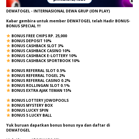
DEWATOGEL - INTERNASIONAL DEWA GRUP (IDN PLAY)
Kabar gembira untuk member DEWATOGEL telah Hadir
BONUS-
BONUS SPECIAL
!!!
BONUS FREE CHIPS RP. 25,000
BONUS DEPOSIT 10%
BONUS CASHBACK SLOT 3%
BONUS CASHBACK CASINO 10%
BONUS CASHBACK E-LOTTERY 10%
BONUS CASHBACK SPORTBOOK 10%
BONUS REFERRAL SLOT 0.5%
BONUS REFERRAL TOGEL 2%
BONUS REFERRAL CASINO 0.2%
BONUS ROLLINGAN SLOT 0.1%
BONUS EXTRA AJAK TEMAN 15%
BONUS LOTTERY JOWOPOOLS
BONUS MYSTERY BOX
BONUS LUCKY SPIN
BONUS 5 LUCKY BALL
Yuk buruan dapatkan bonus bonus nya dan daftar di
DEWATOGEL