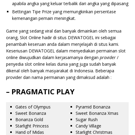
apabila angka yang keluar terbalik dari angka yang dipasang
Bettingan Tipe Prize yang memungkinkan persentase
kemenangan pemain meningkat.
Game yang sedang viral dan banyak dimainkan oleh semua
orang, Slot Online hadir di situs DEWATOGEL ini sebagai
penambah keseruan anda dalam menjelajah di situs kami.
Keseriusan DEWATOGEL dalam menyediakan permainan slot
online diwujudkan dalam kerjasamanya dengan
provider
/
penyedia slot online kelas dunia yang juga sudah banyak
dikenal oleh banyak masyarakat di Indonesia. Beberapa
provider dan nama permainan yang dimaksud adalah :
– PRAGMATIC PLAY
Gates of Olympus
Pyramid Bonanza
Sweet Bonanza
Sweet Bonanza Xmas
Bonanza Gold
Sugar Rush
Starlight Princess
Candy Village
Hand of Midas
Starlight Christmas