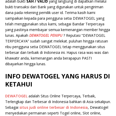
adalah bukti
SAH / VALID
yang langsung di dapatkan melalui
bukti transaksi dari Bank yang digunakan untuk pengiriman
dana pada rekening pemilik user id. Terima kasih kami
sampaikan kepada para pengguna setia DEWATOGEL yang
telah menggunakan situs kami, sebagai Bandar Terpercaya
yang pastinya membayar semua kemenangan member hingga
lunas. Apakah
DEWATOGEL PENIPU
? Reputasi “DEWATOGEL
TERPERCAYA” sudah sangat melekat. puluhan hingga ratusan
ribu pengguna setia DEWATOGEL tetap menggunakan situs
terbesar dan terbaik di Indonesia ini. Hapus rasa was-was dan
khawatir anda, kemenangan anda berapapun PASTI
dibayarkan hingga lunas.
INFO DEWATOGEL YANG HARUS DI
KETAHUI
DEWATOGEL
adalah Situs Online Terpercaya, Terbaik,
Terlengkap dan Terbesar di Indonesia bahkan di Asia sekalipun.
Sebagai
situs jud
i
online terbesar di Indonesia
, Dewatogel
menyediakan permainan seperti Togel online, Slot online,