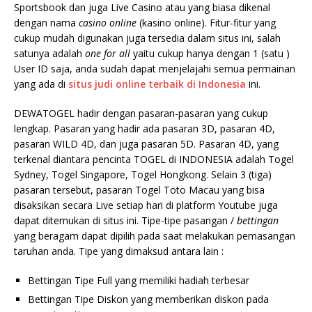
Sportsbook dan juga Live Casino atau yang biasa dikenal
dengan nama
casino online
(kasino online). Fitur-fitur yang
cukup mudah digunakan juga tersedia dalam situs ini, salah
satunya adalah
one for all
yaitu cukup hanya dengan 1 (satu )
User ID saja, anda sudah dapat menjelajahi semua permainan
yang ada di
situs judi online terbaik di Indonesia
ini.
DEWATOGEL hadir dengan pasaran-pasaran yang cukup
lengkap. Pasaran yang hadir ada pasaran 3D, pasaran 4D,
pasaran WILD 4D, dan juga pasaran 5D. Pasaran 4D, yang
terkenal diantara pencinta TOGEL di INDONESIA adalah Togel
Sydney, Togel Singapore, Togel Hongkong. Selain 3 (tiga)
pasaran tersebut, pasaran Togel Toto Macau yang bisa
disaksikan secara Live setiap hari di platform Youtube juga
dapat ditemukan di situs ini. Tipe-tipe pasangan /
bettingan
yang beragam dapat dipilih pada saat melakukan pemasangan
taruhan anda. Tipe yang dimaksud antara lain :
Bettingan Tipe Full yang memiliki hadiah terbesar
Bettingan Tipe Diskon yang memberikan diskon pada