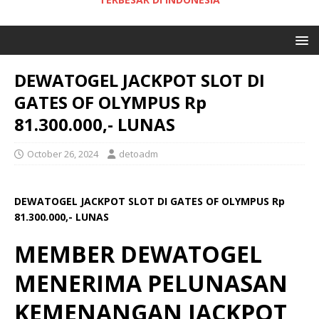
DEWATOGEL JACKPOT SLOT DI
GATES OF OLYMPUS Rp
81.300.000,- LUNAS
October 26, 2024
detoadm
DEWATOGEL JACKPOT SLOT DI GATES OF OLYMPUS Rp
81.300.000,- LUNAS
MEMBER DEWATOGEL
MENERIMA PELUNASAN
KEMENANGAN JACKPOT