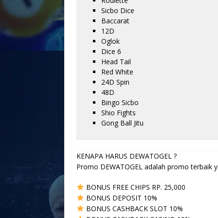
Roulette
Sicbo Dice
Baccarat
12D
Oglok
Dice 6
Head Tail
Red White
24D Spin
48D
Bingo Sicbo
Shio Fights
Gong Ball Jitu
KENAPA HARUS DEWATOGEL ?
Promo DEWATOGEL adalah promo terbaik yang
BONUS FREE CHIPS RP. 25,000
BONUS DEPOSIT 10%
BONUS CASHBACK SLOT 10%