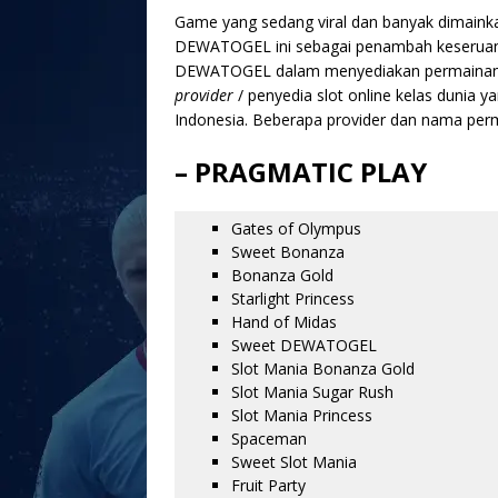
Game yang sedang viral dan banyak dimainkan
DEWATOGEL ini sebagai penambah keseruan a
DEWATOGEL dalam menyediakan permainan s
provider
/ penyedia slot online kelas dunia 
Indonesia. Beberapa provider dan nama per
– PRAGMATIC PLAY
Gates of Olympus
Sweet Bonanza
Bonanza Gold
Starlight Princess
Hand of Midas
Sweet DEWATOGEL
Slot Mania Bonanza Gold
Slot Mania Sugar Rush
Slot Mania Princess
Spaceman
Sweet Slot Mania
Fruit Party