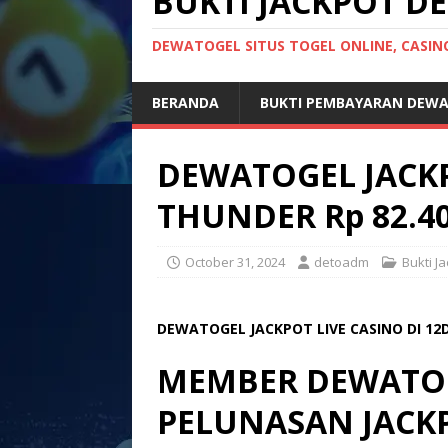
BUKTI JACKPOT D
DEWATOGEL SITUS TOGEL ONLINE, CASINO
BERANDA
BUKTI PEMBAYARAN DEW
DEWATOGEL JACKP
THUNDER Rp 82.40
October 31, 2024
detoadm
Bukti 
DEWATOGEL JACKPOT LIVE CASINO DI 12D
MEMBER DEWATO
PELUNASAN JACKP