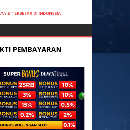
YA & TERBESAR DI INDONESIA
KTI PEMBAYARAN