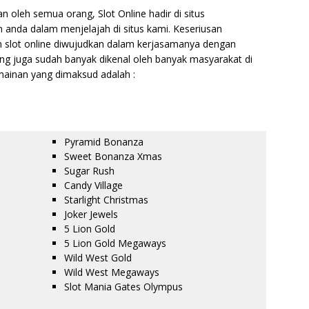
 oleh semua orang, Slot Online hadir di situs
nda dalam menjelajah di situs kami. Keseriusan
lot online diwujudkan dalam kerjasamanya dengan
yang juga sudah banyak dikenal oleh banyak masyarakat di
mainan yang dimaksud adalah :
Pyramid Bonanza
Sweet Bonanza Xmas
Sugar Rush
Candy Village
Starlight Christmas
Joker Jewels
5 Lion Gold
5 Lion Gold Megaways
Wild West Gold
Wild West Megaways
Slot Mania Gates Olympus