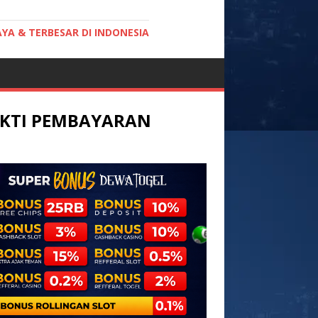
YA & TERBESAR DI INDONESIA
KTI PEMBAYARAN