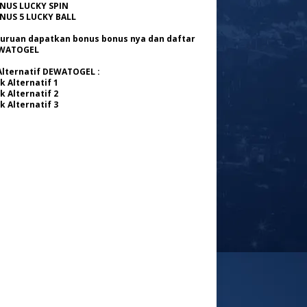
NUS LUCKY SPIN
NUS 5 LUCKY BALL
uruan dapatkan bonus bonus nya dan daftar
EWATOGEL
Alternatif
DEWATOGEL
:
k Alternatif 1
k Alternatif 2
k Alternatif 3