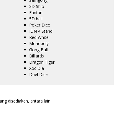
Samgong
3D Shio
Fantan
5D ball
Poker Dice
IDN 4 Stand
Red White
Monopoly
Gong Ball
Billiards
Dragon Tiger
Xoc Dia
Duel Dice
 disediakan, antara lain :