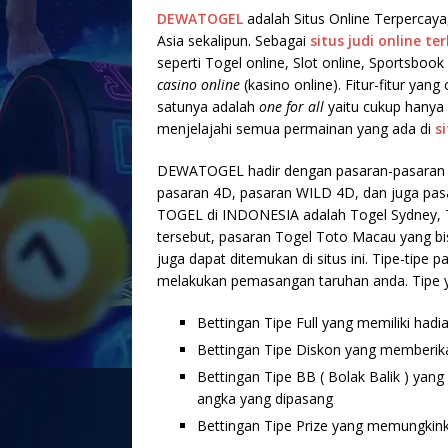
DEWATOGEL
adalah Situs Online Terpercaya
Asia sekalipun. Sebagai
situs judi online te
seperti Togel online, Slot online, Sportsboo
casino online
(kasino online). Fitur-fitur yan
satunya adalah
one for all
yaitu cukup hanya 
menjelajahi semua permainan yang ada di
s
DEWATOGEL hadir dengan pasaran-pasaran y
pasaran 4D, pasaran WILD 4D, dan juga pasa
TOGEL di INDONESIA adalah Togel Sydney, To
tersebut, pasaran Togel Toto Macau yang bis
juga dapat ditemukan di situs ini. Tipe-tipe 
melakukan pemasangan taruhan anda. Tipe ya
Bettingan Tipe Full yang memiliki hadi
Bettingan Tipe Diskon yang memberik
Bettingan Tipe BB ( Bolak Balik ) yang
angka yang dipasang
Bettingan Tipe Prize yang memungki