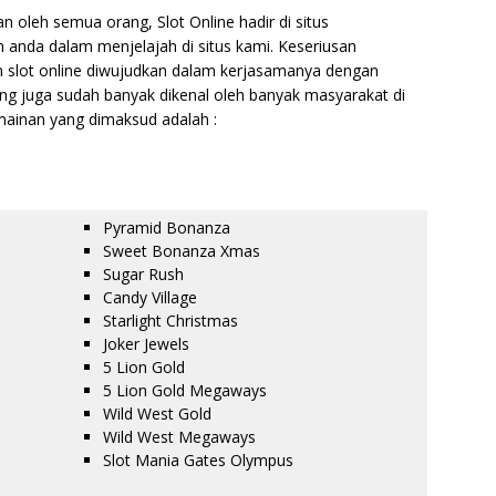
 oleh semua orang, Slot Online hadir di situs
nda dalam menjelajah di situs kami. Keseriusan
lot online diwujudkan dalam kerjasamanya dengan
yang juga sudah banyak dikenal oleh banyak masyarakat di
mainan yang dimaksud adalah :
Pyramid Bonanza
Sweet Bonanza Xmas
Sugar Rush
Candy Village
Starlight Christmas
Joker Jewels
5 Lion Gold
5 Lion Gold Megaways
Wild West Gold
Wild West Megaways
Slot Mania Gates Olympus