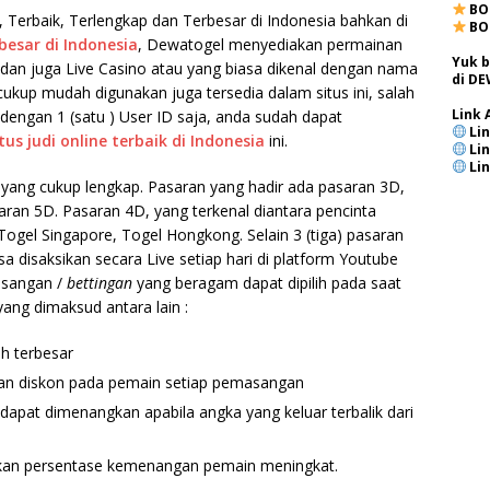
BO
, Terbaik, Terlengkap dan Terbesar di Indonesia bahkan di
BO
rbesar di Indonesia
, Dewatogel menyediakan permainan
Yuk b
k dan juga Live Casino atau yang biasa dikenal dengan nama
di D
g cukup mudah digunakan juga tersedia dalam situs ini, salah
Link 
dengan 1 (satu ) User ID saja, anda sudah dapat
Lin
itus judi
online terbaik di Indonesia
ini.
Lin
Lin
ang cukup lengkap. Pasaran yang hadir ada pasaran 3D,
ran 5D. Pasaran 4D, yang terkenal diantara pencinta
gel Singapore, Togel Hongkong. Selain 3 (tiga) pasaran
a disaksikan secara Live setiap hari di platform Youtube
pasangan /
bettingan
yang beragam dapat dipilih pada saat
ng dimaksud antara lain :
ah terbesar
an diskon pada pemain setiap pemasangan
 dapat dimenangkan apabila angka yang keluar terbalik dari
nkan persentase kemenangan pemain meningkat.